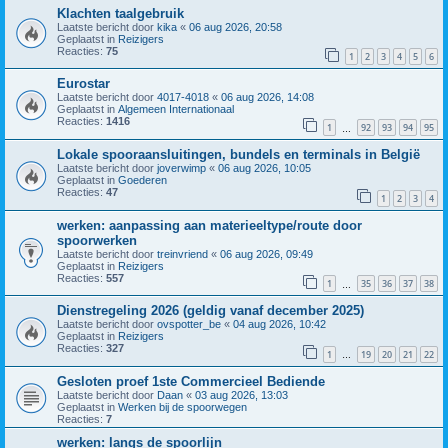
Klachten taalgebruik
Laatste bericht door
kika
«
06 aug 2026, 20:58
Geplaatst in
Reizigers
Reacties:
75
1
2
3
4
5
6
Eurostar
Laatste bericht door
4017-4018
«
06 aug 2026, 14:08
Geplaatst in
Algemeen Internationaal
Reacties:
1416
1
92
93
94
95
…
Lokale spooraansluitingen, bundels en terminals in België
Laatste bericht door
joverwimp
«
06 aug 2026, 10:05
Geplaatst in
Goederen
Reacties:
47
1
2
3
4
werken: aanpassing aan materieeltype/route door
spoorwerken
Laatste bericht door
treinvriend
«
06 aug 2026, 09:49
Geplaatst in
Reizigers
Reacties:
557
1
35
36
37
38
…
Dienstregeling 2026 (geldig vanaf december 2025)
Laatste bericht door
ovspotter_be
«
04 aug 2026, 10:42
Geplaatst in
Reizigers
Reacties:
327
1
19
20
21
22
…
Gesloten proef 1ste Commercieel Bediende
Laatste bericht door
Daan
«
03 aug 2026, 13:03
Geplaatst in
Werken bij de spoorwegen
Reacties:
7
werken: langs de spoorlijn