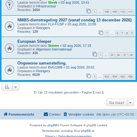
Laatste bericht door
Shrek
«
03 aug 2026, 10:41
Geplaatst in
Infrastructuur
Reacties:
1654
1
108
109
110
111
…
NMBS-dienstregeling 2027 (vanaf zondag 13 december 2026)
Laatste bericht door
FLV-FGSP
«
03 aug 2026, 10:09
Geplaatst in
Reizigers
Reacties:
129
1
6
7
8
9
…
European Sleeper
Laatste bericht door
Steven
«
02 aug 2026, 17:18
Geplaatst in
Algemeen Internationaal
Reacties:
416
1
25
26
27
28
…
Ongewone samenstelling.
Laatste bericht door
BVG1988
«
01 aug 2026, 20:01
Geplaatst in
Reizigers
Reacties:
6529
1
433
434
435
436
…
Er zijn 13 resultaten gevonden • Pagina
1
van
1
Ga naar
Forumoverzicht
Contact
Verwijder cookies
Alle tijden zijn
UTC+02:00
Powered by
phpBB
® Forum Software © phpBB Limited
Nederlandse vertaling door
phpBB.nl
.
Privacy
|
Gebruikersvoorwaarden