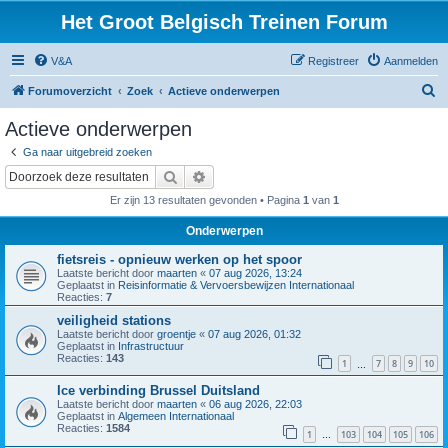
Het Groot Belgisch Treinen Forum
V&A
Registreer
Aanmelden
Z
Forumoverzicht
Zoek
Actieve onderwerpen
o
Actieve onderwerpen
e
Ga naar uitgebreid zoeken
k
Zoek
Uitgebreid zoeken
Er zijn 13 resultaten gevonden • Pagina
1
van
1
Onderwerpen
fietsreis - opnieuw werken op het spoor
Laatste bericht door
maarten
«
07 aug 2026, 13:24
Geplaatst in
Reisinformatie & Vervoersbewijzen Internationaal
Reacties:
7
veiligheid stations
Laatste bericht door
groentje
«
07 aug 2026, 01:32
Geplaatst in
Infrastructuur
Reacties:
143
1
7
8
9
10
…
Ice verbinding Brussel Duitsland
Laatste bericht door
maarten
«
06 aug 2026, 22:03
Geplaatst in
Algemeen Internationaal
Reacties:
1584
1
103
104
105
106
…