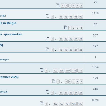
75
1
2
3
4
5
6
1416
onaal
1
91
92
93
94
95
…
s in België
47
1
2
3
4
oor spoorwerken
557
1
34
35
36
37
38
…
5)
327
1
18
19
20
21
22
…
7
orwegen
1654
1
107
108
109
110
111
…
cember 2026)
129
1
5
6
7
8
9
…
416
tionaal
1
24
25
26
27
28
…
6529
1
432
433
434
435
436
…