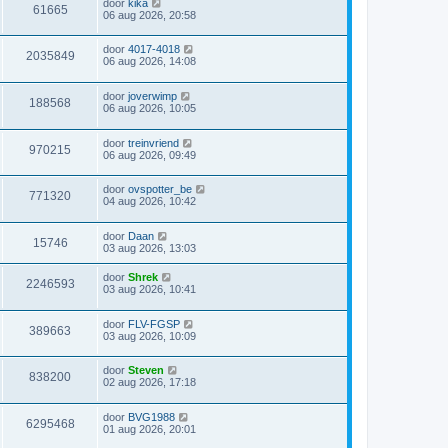
door
kika
61665
06 aug 2026, 20:58
door
4017-4018
2035849
06 aug 2026, 14:08
door
joverwimp
188568
06 aug 2026, 10:05
door
treinvriend
970215
06 aug 2026, 09:49
door
ovspotter_be
771320
04 aug 2026, 10:42
door
Daan
15746
03 aug 2026, 13:03
door
Shrek
2246593
03 aug 2026, 10:41
door
FLV-FGSP
389663
03 aug 2026, 10:09
door
Steven
838200
02 aug 2026, 17:18
door
BVG1988
6295468
01 aug 2026, 20:01