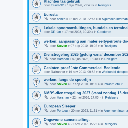
Klachten taalgebruik
door
trein9292
»
18 jul 2026, 22:40
» in
Reizigers
Eurostar
door
bobke
»
15 mei 2010, 22:43
» in
Algemeen Internati
Lokale spooraansluitingen, bundels en terminal
door
DR-fan
»
17 mei 2023, 10:30
» in
Goederen
werken: aanpassing aan materieeltype/route d
door
Steven
»
07 sep 2010, 19:02
» in
Reizigers
Dienstregeling 2026 (geldig vanaf december 202
door
Harshan
»
07 jun 2025, 13:40
» in
Reizigers
Gesloten proef 1ste Commercieel Bediende
door
Railrunner
»
16 nov 2013, 09:52
» in
Werken bij de spo
werken: langs de spoorlijn
door
Steven
»
07 sep 2010, 18:59
» in
Infrastructuur
NMBS-dienstregeling 2027 (vanaf zondag 13 de
door
Harshan
»
22 mei 2026, 17:03
» in
Reizigers
European Sleeper
door
Portbou
»
20 mei 2023, 11:31
» in
Algemeen Interna
Ongewone samenstelling.
door
Steven
»
21 nov 2007, 15:22
» in
Reizigers