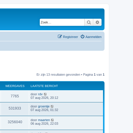
Zoek
Uitgebreid zoeken
Registreer
Aanmelden
Er zijn 13 resultaten gevonden • Pagina
1
van
1
WEERGAVES
LAATSTE BERICHT
door
rdv
7765
07 aug 2026, 20:12
door
groentje
531933
07 aug 2026, 01:32
door
maarten
3256040
06 aug 2026, 22:03