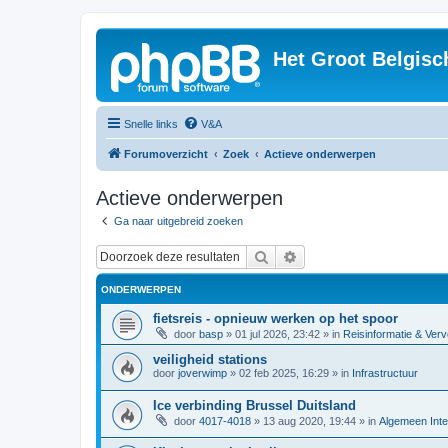
Het Groot Belgisc
Snelle links
V&A
Forumoverzicht
Zoek
Actieve onderwerpen
Actieve onderwerpen
Ga naar uitgebreid zoeken
Zoek
Uitgebreid zoeken
ONDERWERPEN
fietsreis - opnieuw werken op het spoor
door
basp
»
01 jul 2026, 23:42
» in
Reisinformatie & Verv
veiligheid stations
door
joverwimp
»
02 feb 2025, 16:29
» in
Infrastructuur
Ice verbinding Brussel Duitsland
door
4017-4018
»
13 aug 2020, 19:44
» in
Algemeen Inte