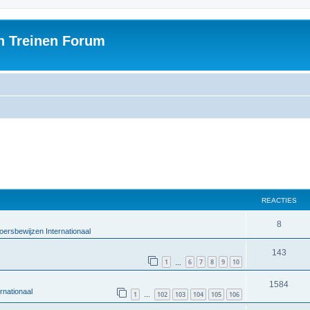
h Treinen Forum
REACTIES
8
oersbewijzen Internationaal
143
1
6
7
8
9
10
…
1584
rnationaal
1
102
103
104
105
106
…