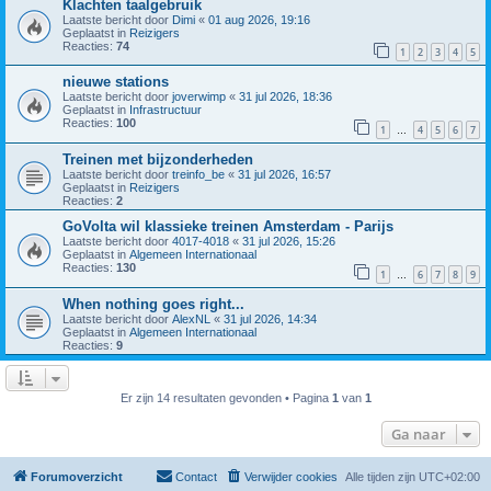
Klachten taalgebruik
Laatste bericht door
Dimi
«
01 aug 2026, 19:16
Geplaatst in
Reizigers
Reacties:
74
1
2
3
4
5
nieuwe stations
Laatste bericht door
joverwimp
«
31 jul 2026, 18:36
Geplaatst in
Infrastructuur
Reacties:
100
1
4
5
6
7
…
Treinen met bijzonderheden
Laatste bericht door
treinfo_be
«
31 jul 2026, 16:57
Geplaatst in
Reizigers
Reacties:
2
GoVolta wil klassieke treinen Amsterdam - Parijs
Laatste bericht door
4017-4018
«
31 jul 2026, 15:26
Geplaatst in
Algemeen Internationaal
Reacties:
130
1
6
7
8
9
…
When nothing goes right...
Laatste bericht door
AlexNL
«
31 jul 2026, 14:34
Geplaatst in
Algemeen Internationaal
Reacties:
9
Er zijn 14 resultaten gevonden • Pagina
1
van
1
Ga naar
Forumoverzicht
Contact
Verwijder cookies
Alle tijden zijn
UTC+02:00