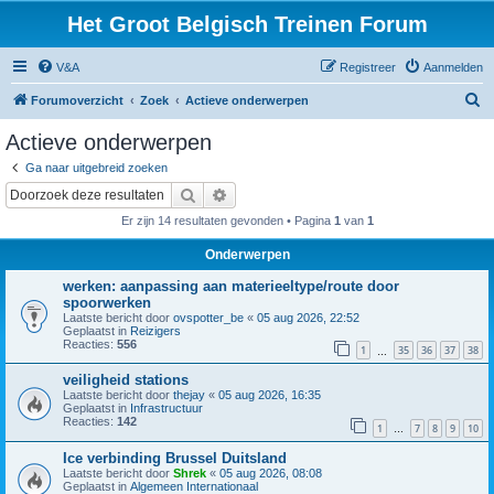
Het Groot Belgisch Treinen Forum
V&A
Registreer
Aanmelden
Z
Forumoverzicht
Zoek
Actieve onderwerpen
o
Actieve onderwerpen
e
Ga naar uitgebreid zoeken
k
Zoek
Uitgebreid zoeken
Er zijn 14 resultaten gevonden • Pagina
1
van
1
Onderwerpen
werken: aanpassing aan materieeltype/route door
spoorwerken
Laatste bericht door
ovspotter_be
«
05 aug 2026, 22:52
Geplaatst in
Reizigers
Reacties:
556
1
35
36
37
38
…
veiligheid stations
Laatste bericht door
thejay
«
05 aug 2026, 16:35
Geplaatst in
Infrastructuur
Reacties:
142
1
7
8
9
10
…
Ice verbinding Brussel Duitsland
Laatste bericht door
Shrek
«
05 aug 2026, 08:08
Geplaatst in
Algemeen Internationaal