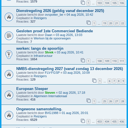
Reacties:
1579
1
103
104
105
106
…
Dienstregeling 2026 (geldig vanaf december 2025)
Laatste bericht door
ovspotter_be
«
04 aug 2026, 10:42
Geplaatst in
Reizigers
Reacties:
327
1
19
20
21
22
…
Gesloten proef 1ste Commercieel Bediende
Laatste bericht door
Daan
«
03 aug 2026, 13:03
Geplaatst in
Werken bij de spoorwegen
Reacties:
7
werken: langs de spoorlijn
Laatste bericht door
Shrek
«
03 aug 2026, 10:41
Geplaatst in
Infrastructuur
Reacties:
1654
1
108
109
110
111
…
NMBS-dienstregeling 2027 (vanaf zondag 13 december 2026)
Laatste bericht door
FLV-FGSP
«
03 aug 2026, 10:09
Geplaatst in
Reizigers
Reacties:
129
1
6
7
8
9
…
European Sleeper
Laatste bericht door
Steven
«
02 aug 2026, 17:18
Geplaatst in
Algemeen Internationaal
Reacties:
416
1
25
26
27
28
…
Ongewone samenstelling.
Laatste bericht door
BVG1988
«
01 aug 2026, 20:01
Geplaatst in
Reizigers
Reacties:
6529
1
433
434
435
436
…