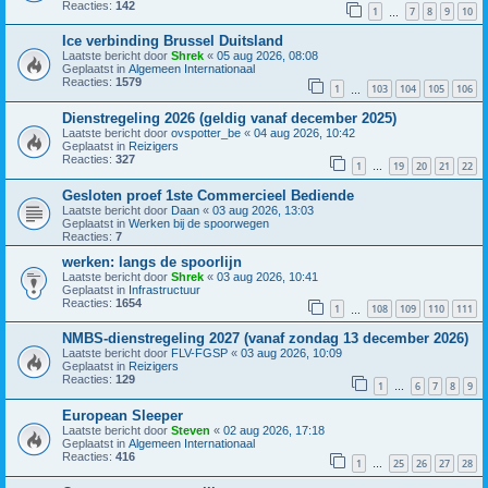
Reacties:
142
1
7
8
9
10
…
Ice verbinding Brussel Duitsland
Laatste bericht door
Shrek
«
05 aug 2026, 08:08
Geplaatst in
Algemeen Internationaal
Reacties:
1579
1
103
104
105
106
…
Dienstregeling 2026 (geldig vanaf december 2025)
Laatste bericht door
ovspotter_be
«
04 aug 2026, 10:42
Geplaatst in
Reizigers
Reacties:
327
1
19
20
21
22
…
Gesloten proef 1ste Commercieel Bediende
Laatste bericht door
Daan
«
03 aug 2026, 13:03
Geplaatst in
Werken bij de spoorwegen
Reacties:
7
werken: langs de spoorlijn
Laatste bericht door
Shrek
«
03 aug 2026, 10:41
Geplaatst in
Infrastructuur
Reacties:
1654
1
108
109
110
111
…
NMBS-dienstregeling 2027 (vanaf zondag 13 december 2026)
Laatste bericht door
FLV-FGSP
«
03 aug 2026, 10:09
Geplaatst in
Reizigers
Reacties:
129
1
6
7
8
9
…
European Sleeper
Laatste bericht door
Steven
«
02 aug 2026, 17:18
Geplaatst in
Algemeen Internationaal
Reacties:
416
1
25
26
27
28
…