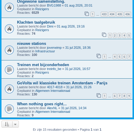
Ongewone samenstelling.
Laatste bericht door
BVG1988
«
01 aug 2026, 20:01
Geplaatst in
Reizigers
Reacties:
6529
1
433
434
435
436
…
Klachten taalgebruik
Laatste bericht door
Dimi
«
01 aug 2026, 19:16
Geplaatst in
Reizigers
Reacties:
74
1
2
3
4
5
nieuwe stations
Laatste bericht door
joverwimp
«
31 jul 2026, 18:36
Geplaatst in
Infrastructuur
Reacties:
100
1
4
5
6
7
…
Treinen met bijzonderheden
Laatste bericht door
treinfo_be
«
31 jul 2026, 16:57
Geplaatst in
Reizigers
Reacties:
2
GoVolta wil klassieke treinen Amsterdam - Parijs
Laatste bericht door
4017-4018
«
31 jul 2026, 15:26
Geplaatst in
Algemeen Internationaal
Reacties:
130
1
6
7
8
9
…
When nothing goes right...
Laatste bericht door
AlexNL
«
31 jul 2026, 14:34
Geplaatst in
Algemeen Internationaal
Reacties:
9
Er zijn 15 resultaten gevonden • Pagina
1
van
1