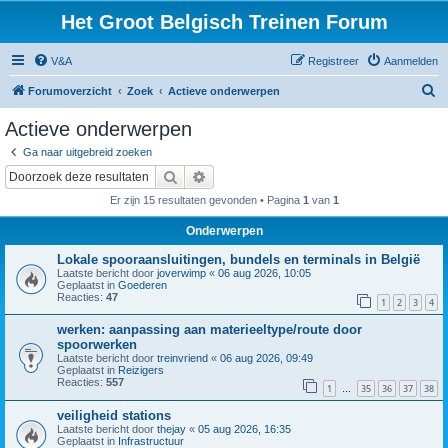
Het Groot Belgisch Treinen Forum
V&A
Registreer
Aanmelden
Z
Forumoverzicht
Zoek
Actieve onderwerpen
o
Actieve onderwerpen
e
Ga naar uitgebreid zoeken
k
Zoek
Uitgebreid zoeken
Er zijn 15 resultaten gevonden • Pagina
1
van
1
Onderwerpen
Lokale spooraansluitingen, bundels en terminals in België
Laatste bericht door
joverwimp
«
06 aug 2026, 10:05
Geplaatst in
Goederen
Reacties:
47
1
2
3
4
werken: aanpassing aan materieeltype/route door
spoorwerken
Laatste bericht door
treinvriend
«
06 aug 2026, 09:49
Geplaatst in
Reizigers
Reacties:
557
1
35
36
37
38
…
veiligheid stations
Laatste bericht door
thejay
«
05 aug 2026, 16:35
Geplaatst in
Infrastructuur