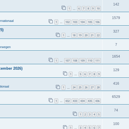
142
1
6
7
8
9
10
…
1579
rnationaal
1
102
103
104
105
106
…
5)
327
1
18
19
20
21
22
…
7
orwegen
1654
1
107
108
109
110
111
…
cember 2026)
129
1
5
6
7
8
9
…
416
tionaal
1
24
25
26
27
28
…
6529
1
432
433
434
435
436
…
74
1
2
3
4
5
100
1
3
4
5
6
7
…