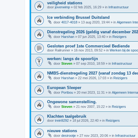
veiligheid stations
door
joverwimp
»
02 feb 2025, 16:29
» in
Infrastructuur
Ice verbinding Brussel Duitsland
door
4017-4018
»
13 aug 2020, 19:44
» in
Algemeen Inte
Dienstregeling 2026 (geldig vanaf december 202
door
Harshan
»
07 jun 2025, 13:40
» in
Reizigers
Gesloten proef 1ste Commercieel Bediende
door
Railrunner
»
16 nov 2013, 09:52
» in
Werken bij de spo
werken: langs de spoorlijn
door
Steven
»
07 sep 2010, 18:59
» in
Infrastructuur
NMBS-dienstregeling 2027 (vanaf zondag 13 de
door
Harshan
»
22 mei 2026, 17:03
» in
Reizigers
European Sleeper
door
Portbou
»
20 mei 2023, 11:31
» in
Algemeen Interna
Ongewone samenstelling.
door
Steven
»
21 nov 2007, 15:22
» in
Reizigers
Klachten taalgebruik
door
trein9292
»
18 jul 2026, 22:40
» in
Reizigers
nieuwe stations
door
desirootje
»
27 nov 2023, 20:06
» in
Infrastructuur