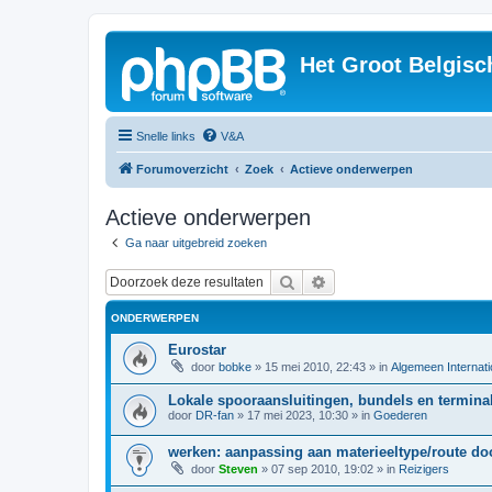
Het Groot Belgisc
Snelle links
V&A
Forumoverzicht
Zoek
Actieve onderwerpen
Actieve onderwerpen
Ga naar uitgebreid zoeken
Zoek
Uitgebreid zoeken
ONDERWERPEN
Eurostar
door
bobke
»
15 mei 2010, 22:43
» in
Algemeen Internati
Lokale spooraansluitingen, bundels en terminal
door
DR-fan
»
17 mei 2023, 10:30
» in
Goederen
werken: aanpassing aan materieeltype/route d
door
Steven
»
07 sep 2010, 19:02
» in
Reizigers