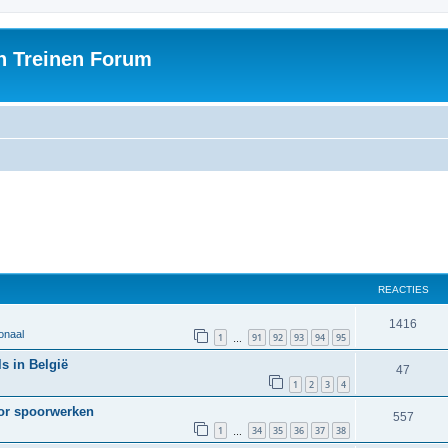
h Treinen Forum
REACTIES
1416
onaal
1
91
92
93
94
95
…
s in België
47
1
2
3
4
oor spoorwerken
557
1
34
35
36
37
38
…