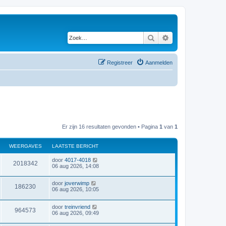
Zoek
Uitgebreid zoeken
Registreer
Aanmelden
Er zijn 16 resultaten gevonden • Pagina
1
van
1
WEERGAVES
LAATSTE BERICHT
door
4017-4018
2018342
06 aug 2026, 14:08
door
joverwimp
186230
06 aug 2026, 10:05
door
treinvriend
964573
06 aug 2026, 09:49