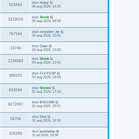
door
thejay
521644
05 aug 2026, 16:35
door
Shrek
3219015
05 aug 2026, 08:08
door
ovspotter_be
767544
04 aug 2026, 10:42
door
Daan
13749
03 aug 2026, 13:03
door
Shrek
2236082
03 aug 2026, 10:41
door
FLV-FGSP
386202
03 aug 2026, 10:09
door
Steven
833294
02 aug 2026, 17:18
door
BVG1988
6272087
01 aug 2026, 20:01
door
Dimi
56704
01 aug 2026, 19:16
door
joverwimp
126266
31 jul 2026, 18:36