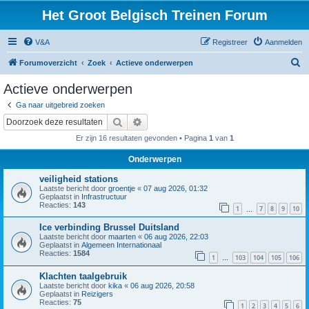
Het Groot Belgisch Treinen Forum
V&A
Registreer
Aanmelden
Z
Forumoverzicht
Zoek
Actieve onderwerpen
o
Actieve onderwerpen
e
Ga naar uitgebreid zoeken
k
Zoek
Uitgebreid zoeken
Er zijn 16 resultaten gevonden • Pagina
1
van
1
Onderwerpen
veiligheid stations
Laatste bericht door
groentje
«
07 aug 2026, 01:32
Geplaatst in
Infrastructuur
Reacties:
143
1
7
8
9
10
…
Ice verbinding Brussel Duitsland
Laatste bericht door
maarten
«
06 aug 2026, 22:03
Geplaatst in
Algemeen Internationaal
Reacties:
1584
1
103
104
105
106
…
Klachten taalgebruik
Laatste bericht door
kika
«
06 aug 2026, 20:58
Geplaatst in
Reizigers
Reacties:
75
1
2
3
4
5
6