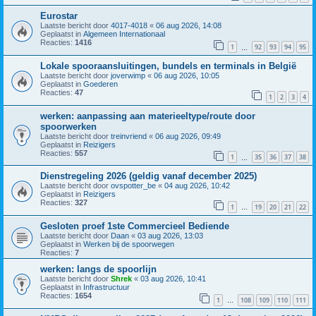
Eurostar
Laatste bericht door
4017-4018
«
06 aug 2026, 14:08
Geplaatst in
Algemeen Internationaal
Reacties:
1416
1
92
93
94
95
…
Lokale spooraansluitingen, bundels en terminals in België
Laatste bericht door
joverwimp
«
06 aug 2026, 10:05
Geplaatst in
Goederen
Reacties:
47
1
2
3
4
werken: aanpassing aan materieeltype/route door
spoorwerken
Laatste bericht door
treinvriend
«
06 aug 2026, 09:49
Geplaatst in
Reizigers
Reacties:
557
1
35
36
37
38
…
Dienstregeling 2026 (geldig vanaf december 2025)
Laatste bericht door
ovspotter_be
«
04 aug 2026, 10:42
Geplaatst in
Reizigers
Reacties:
327
1
19
20
21
22
…
Gesloten proef 1ste Commercieel Bediende
Laatste bericht door
Daan
«
03 aug 2026, 13:03
Geplaatst in
Werken bij de spoorwegen
Reacties:
7
werken: langs de spoorlijn
Laatste bericht door
Shrek
«
03 aug 2026, 10:41
Geplaatst in
Infrastructuur
Reacties:
1654
1
108
109
110
111
…