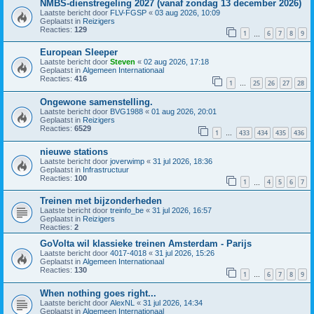
NMBS-dienstregeling 2027 (vanaf zondag 13 december 2026)
Laatste bericht door
FLV-FGSP
«
03 aug 2026, 10:09
Geplaatst in
Reizigers
Reacties:
129
1
6
7
8
9
…
European Sleeper
Laatste bericht door
Steven
«
02 aug 2026, 17:18
Geplaatst in
Algemeen Internationaal
Reacties:
416
1
25
26
27
28
…
Ongewone samenstelling.
Laatste bericht door
BVG1988
«
01 aug 2026, 20:01
Geplaatst in
Reizigers
Reacties:
6529
1
433
434
435
436
…
nieuwe stations
Laatste bericht door
joverwimp
«
31 jul 2026, 18:36
Geplaatst in
Infrastructuur
Reacties:
100
1
4
5
6
7
…
Treinen met bijzonderheden
Laatste bericht door
treinfo_be
«
31 jul 2026, 16:57
Geplaatst in
Reizigers
Reacties:
2
GoVolta wil klassieke treinen Amsterdam - Parijs
Laatste bericht door
4017-4018
«
31 jul 2026, 15:26
Geplaatst in
Algemeen Internationaal
Reacties:
130
1
6
7
8
9
…
When nothing goes right...
Laatste bericht door
AlexNL
«
31 jul 2026, 14:34
Geplaatst in
Algemeen Internationaal