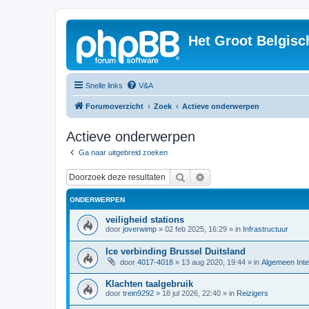
Het Groot Belgisc
Snelle links
V&A
Forumoverzicht
Zoek
Actieve onderwerpen
Actieve onderwerpen
Ga naar uitgebreid zoeken
Zoek
Uitgebreid zoeken
ONDERWERPEN
veiligheid stations
door
joverwimp
»
02 feb 2025, 16:29
» in
Infrastructuur
Ice verbinding Brussel Duitsland
door
4017-4018
»
13 aug 2020, 19:44
» in
Algemeen Inte
Klachten taalgebruik
door
trein9292
»
18 jul 2026, 22:40
» in
Reizigers