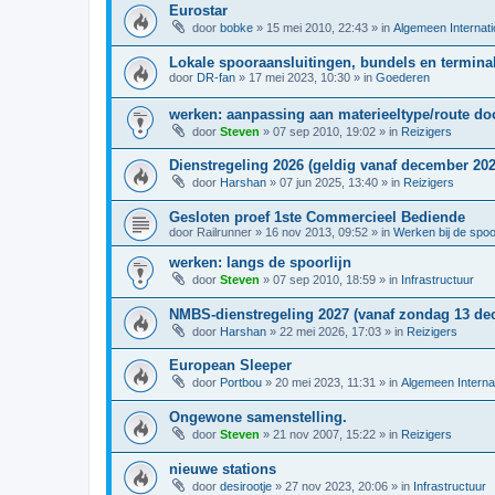
Eurostar
door
bobke
»
15 mei 2010, 22:43
» in
Algemeen Internati
Lokale spooraansluitingen, bundels en terminal
door
DR-fan
»
17 mei 2023, 10:30
» in
Goederen
werken: aanpassing aan materieeltype/route d
door
Steven
»
07 sep 2010, 19:02
» in
Reizigers
Dienstregeling 2026 (geldig vanaf december 202
door
Harshan
»
07 jun 2025, 13:40
» in
Reizigers
Gesloten proef 1ste Commercieel Bediende
door
Railrunner
»
16 nov 2013, 09:52
» in
Werken bij de spo
werken: langs de spoorlijn
door
Steven
»
07 sep 2010, 18:59
» in
Infrastructuur
NMBS-dienstregeling 2027 (vanaf zondag 13 de
door
Harshan
»
22 mei 2026, 17:03
» in
Reizigers
European Sleeper
door
Portbou
»
20 mei 2023, 11:31
» in
Algemeen Interna
Ongewone samenstelling.
door
Steven
»
21 nov 2007, 15:22
» in
Reizigers
nieuwe stations
door
desirootje
»
27 nov 2023, 20:06
» in
Infrastructuur