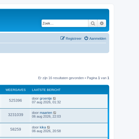
Zoek
Uitgebreid zoeken
Registreer
Aanmelden
Er zijn 16 resultaten gevonden • Pagina
1
van
1
WEERGAVES
LAATSTE BERICHT
door
groentje
525396
07 aug 2026, 01:32
door
maarten
3231039
06 aug 2026, 22:03
door
kika
58259
06 aug 2026, 20:58