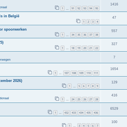
1416
onaal
1
91
92
93
94
95
…
s in België
47
1
2
3
4
oor spoorwerken
557
1
34
35
36
37
38
…
5)
327
1
18
19
20
21
22
…
7
orwegen
1654
1
107
108
109
110
111
…
cember 2026)
129
1
5
6
7
8
9
…
416
tionaal
1
24
25
26
27
28
…
6529
1
432
433
434
435
436
…
100
1
3
4
5
6
7
…