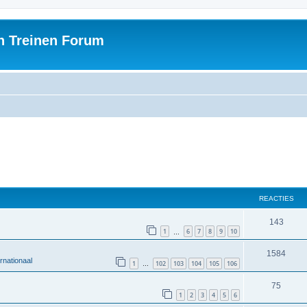
h Treinen Forum
REACTIES
143
1
6
7
8
9
10
…
1584
rnationaal
1
102
103
104
105
106
…
75
1
2
3
4
5
6