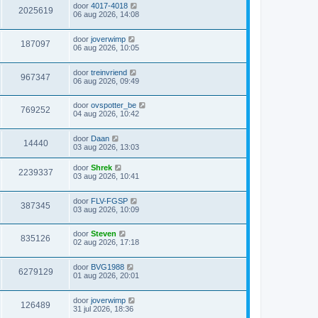
door
4017-4018
2025619
06 aug 2026, 14:08
door
joverwimp
187097
06 aug 2026, 10:05
door
treinvriend
967347
06 aug 2026, 09:49
door
ovspotter_be
769252
04 aug 2026, 10:42
door
Daan
14440
03 aug 2026, 13:03
door
Shrek
2239337
03 aug 2026, 10:41
door
FLV-FGSP
387345
03 aug 2026, 10:09
door
Steven
835126
02 aug 2026, 17:18
door
BVG1988
6279129
01 aug 2026, 20:01
door
joverwimp
126489
31 jul 2026, 18:36