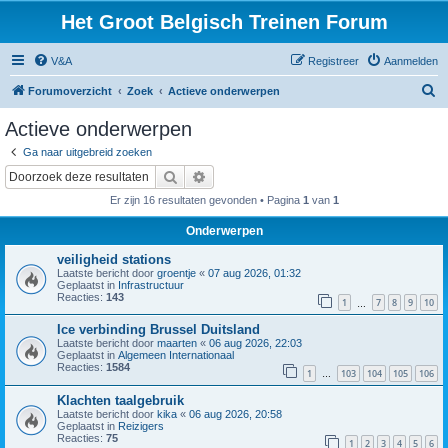
Het Groot Belgisch Treinen Forum
V&A
Registreer
Aanmelden
Z
Forumoverzicht
Zoek
Actieve onderwerpen
o
Actieve onderwerpen
e
Ga naar uitgebreid zoeken
k
Zoek
Uitgebreid zoeken
Er zijn 16 resultaten gevonden • Pagina
1
van
1
Onderwerpen
veiligheid stations
Laatste bericht door
groentje
«
07 aug 2026, 01:32
Geplaatst in
Infrastructuur
Reacties:
143
1
7
8
9
10
…
Ice verbinding Brussel Duitsland
Laatste bericht door
maarten
«
06 aug 2026, 22:03
Geplaatst in
Algemeen Internationaal
Reacties:
1584
1
103
104
105
106
…
Klachten taalgebruik
Laatste bericht door
kika
«
06 aug 2026, 20:58
Geplaatst in
Reizigers
Reacties:
75
1
2
3
4
5
6