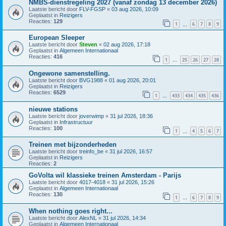
NMBS-dienstregeling 2027 (vanaf zondag 13 december 2026)
Laatste bericht door
FLV-FGSP
«
03 aug 2026, 10:09
Geplaatst in
Reizigers
Reacties:
129
1
6
7
8
9
…
European Sleeper
Laatste bericht door
Steven
«
02 aug 2026, 17:18
Geplaatst in
Algemeen Internationaal
Reacties:
416
1
25
26
27
28
…
Ongewone samenstelling.
Laatste bericht door
BVG1988
«
01 aug 2026, 20:01
Geplaatst in
Reizigers
Reacties:
6529
1
433
434
435
436
…
nieuwe stations
Laatste bericht door
joverwimp
«
31 jul 2026, 18:36
Geplaatst in
Infrastructuur
Reacties:
100
1
4
5
6
7
…
Treinen met bijzonderheden
Laatste bericht door
treinfo_be
«
31 jul 2026, 16:57
Geplaatst in
Reizigers
Reacties:
2
GoVolta wil klassieke treinen Amsterdam - Parijs
Laatste bericht door
4017-4018
«
31 jul 2026, 15:26
Geplaatst in
Algemeen Internationaal
Reacties:
130
1
6
7
8
9
…
When nothing goes right...
Laatste bericht door
AlexNL
«
31 jul 2026, 14:34
Geplaatst in
Algemeen Internationaal