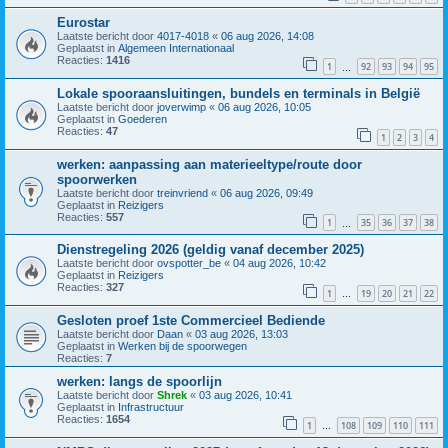
Eurostar
Laatste bericht door
4017-4018
«
06 aug 2026, 14:08
Geplaatst in
Algemeen Internationaal
Reacties:
1416
1
92
93
94
95
…
Lokale spooraansluitingen, bundels en terminals in België
Laatste bericht door
joverwimp
«
06 aug 2026, 10:05
Geplaatst in
Goederen
Reacties:
47
1
2
3
4
werken: aanpassing aan materieeltype/route door
spoorwerken
Laatste bericht door
treinvriend
«
06 aug 2026, 09:49
Geplaatst in
Reizigers
Reacties:
557
1
35
36
37
38
…
Dienstregeling 2026 (geldig vanaf december 2025)
Laatste bericht door
ovspotter_be
«
04 aug 2026, 10:42
Geplaatst in
Reizigers
Reacties:
327
1
19
20
21
22
…
Gesloten proef 1ste Commercieel Bediende
Laatste bericht door
Daan
«
03 aug 2026, 13:03
Geplaatst in
Werken bij de spoorwegen
Reacties:
7
werken: langs de spoorlijn
Laatste bericht door
Shrek
«
03 aug 2026, 10:41
Geplaatst in
Infrastructuur
Reacties:
1654
1
108
109
110
111
…