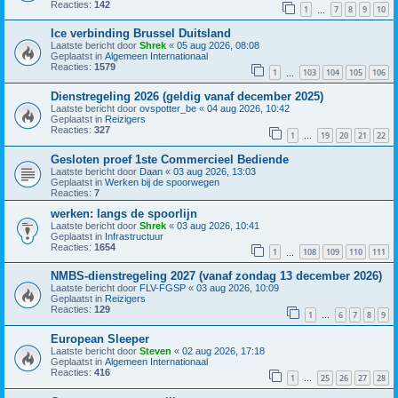
Reacties:
142
1
7
8
9
10
…
Ice verbinding Brussel Duitsland
Laatste bericht door
Shrek
«
05 aug 2026, 08:08
Geplaatst in
Algemeen Internationaal
Reacties:
1579
1
103
104
105
106
…
Dienstregeling 2026 (geldig vanaf december 2025)
Laatste bericht door
ovspotter_be
«
04 aug 2026, 10:42
Geplaatst in
Reizigers
Reacties:
327
1
19
20
21
22
…
Gesloten proef 1ste Commercieel Bediende
Laatste bericht door
Daan
«
03 aug 2026, 13:03
Geplaatst in
Werken bij de spoorwegen
Reacties:
7
werken: langs de spoorlijn
Laatste bericht door
Shrek
«
03 aug 2026, 10:41
Geplaatst in
Infrastructuur
Reacties:
1654
1
108
109
110
111
…
NMBS-dienstregeling 2027 (vanaf zondag 13 december 2026)
Laatste bericht door
FLV-FGSP
«
03 aug 2026, 10:09
Geplaatst in
Reizigers
Reacties:
129
1
6
7
8
9
…
European Sleeper
Laatste bericht door
Steven
«
02 aug 2026, 17:18
Geplaatst in
Algemeen Internationaal
Reacties:
416
1
25
26
27
28
…