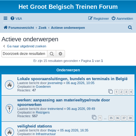
Het Groot Belgisch Treinen Forum
V&A
Registreer
Aanmelden
Z
Forumoverzicht
Zoek
Actieve onderwerpen
o
Actieve onderwerpen
e
Ga naar uitgebreid zoeken
k
Zoek
Uitgebreid zoeken
Er zijn 15 resultaten gevonden • Pagina
1
van
1
Onderwerpen
Lokale spooraansluitingen, bundels en terminals in België
Laatste bericht door
joverwimp
«
06 aug 2026, 10:05
Geplaatst in
Goederen
Reacties:
47
1
2
3
4
werken: aanpassing aan materieeltype/route door
spoorwerken
Laatste bericht door
treinvriend
«
06 aug 2026, 09:49
Geplaatst in
Reizigers
Reacties:
557
1
35
36
37
38
…
veiligheid stations
Laatste bericht door
thejay
«
05 aug 2026, 16:35
Geplaatst in
Infrastructuur