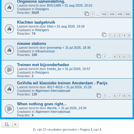
Ongewone samenstelling.
Laatste bericht door
BVG1988
«
01 aug 2026, 20:01
Geplaatst in
Reizigers
Reacties:
6529
1
433
434
435
436
…
Klachten taalgebruik
Laatste bericht door
Dimi
«
01 aug 2026, 19:16
Geplaatst in
Reizigers
Reacties:
74
1
2
3
4
5
nieuwe stations
Laatste bericht door
joverwimp
«
31 jul 2026, 18:36
Geplaatst in
Infrastructuur
Reacties:
100
1
4
5
6
7
…
Treinen met bijzonderheden
Laatste bericht door
treinfo_be
«
31 jul 2026, 16:57
Geplaatst in
Reizigers
Reacties:
2
GoVolta wil klassieke treinen Amsterdam - Parijs
Laatste bericht door
4017-4018
«
31 jul 2026, 15:26
Geplaatst in
Algemeen Internationaal
Reacties:
130
1
6
7
8
9
…
When nothing goes right...
Laatste bericht door
AlexNL
«
31 jul 2026, 14:34
Geplaatst in
Algemeen Internationaal
Reacties:
9
Er zijn 15 resultaten gevonden • Pagina
1
van
1