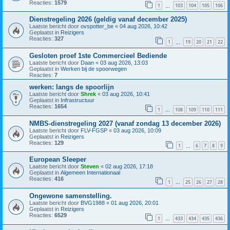
Reacties:
1579
1
103
104
105
106
…
Dienstregeling 2026 (geldig vanaf december 2025)
Laatste bericht door
ovspotter_be
«
04 aug 2026, 10:42
Geplaatst in
Reizigers
Reacties:
327
1
19
20
21
22
…
Gesloten proef 1ste Commercieel Bediende
Laatste bericht door
Daan
«
03 aug 2026, 13:03
Geplaatst in
Werken bij de spoorwegen
Reacties:
7
werken: langs de spoorlijn
Laatste bericht door
Shrek
«
03 aug 2026, 10:41
Geplaatst in
Infrastructuur
Reacties:
1654
1
108
109
110
111
…
NMBS-dienstregeling 2027 (vanaf zondag 13 december 2026)
Laatste bericht door
FLV-FGSP
«
03 aug 2026, 10:09
Geplaatst in
Reizigers
Reacties:
129
1
6
7
8
9
…
European Sleeper
Laatste bericht door
Steven
«
02 aug 2026, 17:18
Geplaatst in
Algemeen Internationaal
Reacties:
416
1
25
26
27
28
…
Ongewone samenstelling.
Laatste bericht door
BVG1988
«
01 aug 2026, 20:01
Geplaatst in
Reizigers
Reacties:
6529
1
433
434
435
436
…