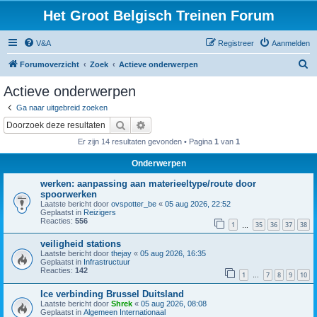
Het Groot Belgisch Treinen Forum
V&A
Registreer
Aanmelden
Z
Forumoverzicht
Zoek
Actieve onderwerpen
o
Actieve onderwerpen
e
Ga naar uitgebreid zoeken
k
Zoek
Uitgebreid zoeken
Er zijn 14 resultaten gevonden • Pagina
1
van
1
Onderwerpen
werken: aanpassing aan materieeltype/route door
spoorwerken
Laatste bericht door
ovspotter_be
«
05 aug 2026, 22:52
Geplaatst in
Reizigers
Reacties:
556
1
35
36
37
38
…
veiligheid stations
Laatste bericht door
thejay
«
05 aug 2026, 16:35
Geplaatst in
Infrastructuur
Reacties:
142
1
7
8
9
10
…
Ice verbinding Brussel Duitsland
Laatste bericht door
Shrek
«
05 aug 2026, 08:08
Geplaatst in
Algemeen Internationaal