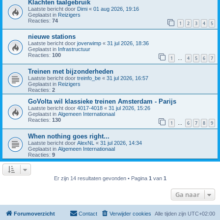
Klachten taalgebruik
Laatste bericht door
Dimi
«
01 aug 2026, 19:16
Geplaatst in
Reizigers
Reacties:
74
1
2
3
4
5
nieuwe stations
Laatste bericht door
joverwimp
«
31 jul 2026, 18:36
Geplaatst in
Infrastructuur
Reacties:
100
1
4
5
6
7
…
Treinen met bijzonderheden
Laatste bericht door
treinfo_be
«
31 jul 2026, 16:57
Geplaatst in
Reizigers
Reacties:
2
GoVolta wil klassieke treinen Amsterdam - Parijs
Laatste bericht door
4017-4018
«
31 jul 2026, 15:26
Geplaatst in
Algemeen Internationaal
Reacties:
130
1
6
7
8
9
…
When nothing goes right...
Laatste bericht door
AlexNL
«
31 jul 2026, 14:34
Geplaatst in
Algemeen Internationaal
Reacties:
9
Er zijn 14 resultaten gevonden • Pagina
1
van
1
Ga naar
Forumoverzicht
Contact
Verwijder cookies
Alle tijden zijn
UTC+02:00