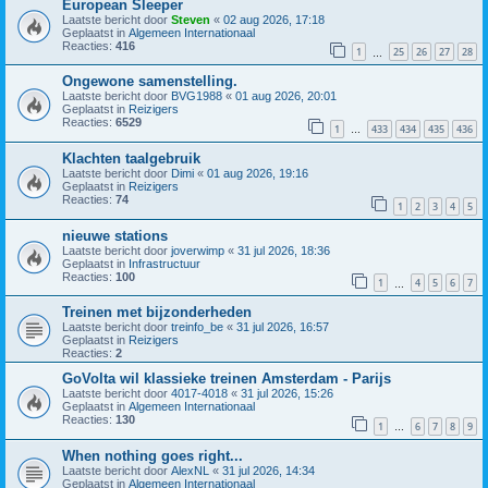
European Sleeper
Laatste bericht door
Steven
«
02 aug 2026, 17:18
Geplaatst in
Algemeen Internationaal
Reacties:
416
1
25
26
27
28
…
Ongewone samenstelling.
Laatste bericht door
BVG1988
«
01 aug 2026, 20:01
Geplaatst in
Reizigers
Reacties:
6529
1
433
434
435
436
…
Klachten taalgebruik
Laatste bericht door
Dimi
«
01 aug 2026, 19:16
Geplaatst in
Reizigers
Reacties:
74
1
2
3
4
5
nieuwe stations
Laatste bericht door
joverwimp
«
31 jul 2026, 18:36
Geplaatst in
Infrastructuur
Reacties:
100
1
4
5
6
7
…
Treinen met bijzonderheden
Laatste bericht door
treinfo_be
«
31 jul 2026, 16:57
Geplaatst in
Reizigers
Reacties:
2
GoVolta wil klassieke treinen Amsterdam - Parijs
Laatste bericht door
4017-4018
«
31 jul 2026, 15:26
Geplaatst in
Algemeen Internationaal
Reacties:
130
1
6
7
8
9
…
When nothing goes right...
Laatste bericht door
AlexNL
«
31 jul 2026, 14:34
Geplaatst in
Algemeen Internationaal