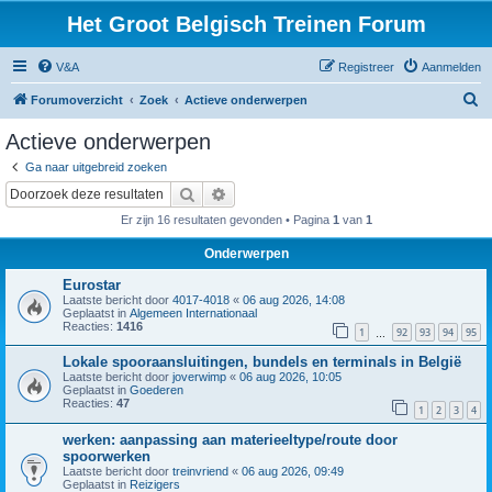
Het Groot Belgisch Treinen Forum
V&A
Registreer
Aanmelden
Z
Forumoverzicht
Zoek
Actieve onderwerpen
o
Actieve onderwerpen
e
Ga naar uitgebreid zoeken
k
Zoek
Uitgebreid zoeken
Er zijn 16 resultaten gevonden • Pagina
1
van
1
Onderwerpen
Eurostar
Laatste bericht door
4017-4018
«
06 aug 2026, 14:08
Geplaatst in
Algemeen Internationaal
Reacties:
1416
1
92
93
94
95
…
Lokale spooraansluitingen, bundels en terminals in België
Laatste bericht door
joverwimp
«
06 aug 2026, 10:05
Geplaatst in
Goederen
Reacties:
47
1
2
3
4
werken: aanpassing aan materieeltype/route door
spoorwerken
Laatste bericht door
treinvriend
«
06 aug 2026, 09:49
Geplaatst in
Reizigers