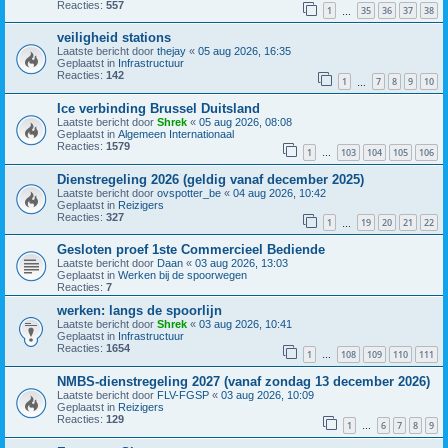
Reacties:
557
1
35
36
37
38
…
veiligheid stations
Laatste bericht door
thejay
«
05 aug 2026, 16:35
Geplaatst in
Infrastructuur
Reacties:
142
1
7
8
9
10
…
Ice verbinding Brussel Duitsland
Laatste bericht door
Shrek
«
05 aug 2026, 08:08
Geplaatst in
Algemeen Internationaal
Reacties:
1579
1
103
104
105
106
…
Dienstregeling 2026 (geldig vanaf december 2025)
Laatste bericht door
ovspotter_be
«
04 aug 2026, 10:42
Geplaatst in
Reizigers
Reacties:
327
1
19
20
21
22
…
Gesloten proef 1ste Commercieel Bediende
Laatste bericht door
Daan
«
03 aug 2026, 13:03
Geplaatst in
Werken bij de spoorwegen
Reacties:
7
werken: langs de spoorlijn
Laatste bericht door
Shrek
«
03 aug 2026, 10:41
Geplaatst in
Infrastructuur
Reacties:
1654
1
108
109
110
111
…
NMBS-dienstregeling 2027 (vanaf zondag 13 december 2026)
Laatste bericht door
FLV-FGSP
«
03 aug 2026, 10:09
Geplaatst in
Reizigers
Reacties:
129
1
6
7
8
9
…