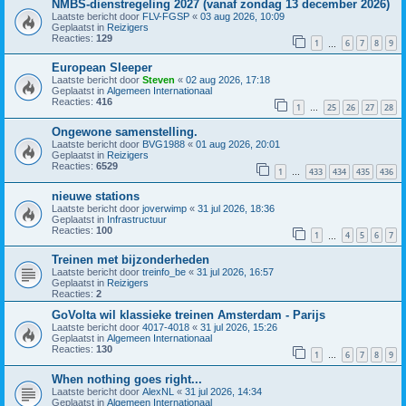
NMBS-dienstregeling 2027 (vanaf zondag 13 december 2026)
Laatste bericht door
FLV-FGSP
«
03 aug 2026, 10:09
Geplaatst in
Reizigers
Reacties:
129
1
6
7
8
9
…
European Sleeper
Laatste bericht door
Steven
«
02 aug 2026, 17:18
Geplaatst in
Algemeen Internationaal
Reacties:
416
1
25
26
27
28
…
Ongewone samenstelling.
Laatste bericht door
BVG1988
«
01 aug 2026, 20:01
Geplaatst in
Reizigers
Reacties:
6529
1
433
434
435
436
…
nieuwe stations
Laatste bericht door
joverwimp
«
31 jul 2026, 18:36
Geplaatst in
Infrastructuur
Reacties:
100
1
4
5
6
7
…
Treinen met bijzonderheden
Laatste bericht door
treinfo_be
«
31 jul 2026, 16:57
Geplaatst in
Reizigers
Reacties:
2
GoVolta wil klassieke treinen Amsterdam - Parijs
Laatste bericht door
4017-4018
«
31 jul 2026, 15:26
Geplaatst in
Algemeen Internationaal
Reacties:
130
1
6
7
8
9
…
When nothing goes right...
Laatste bericht door
AlexNL
«
31 jul 2026, 14:34
Geplaatst in
Algemeen Internationaal