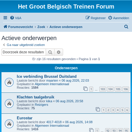
Het Groot Belgisch Treinen Forum
V&A
Registreer
Aanmelden
Z
Forumoverzicht
Zoek
Actieve onderwerpen
o
Actieve onderwerpen
e
Ga naar uitgebreid zoeken
k
Zoek
Uitgebreid zoeken
Er zijn 16 resultaten gevonden • Pagina
1
van
1
Onderwerpen
Ice verbinding Brussel Duitsland
Laatste bericht door
maarten
«
06 aug 2026, 22:03
Geplaatst in
Algemeen Internationaal
Reacties:
1584
1
103
104
105
106
…
Klachten taalgebruik
Laatste bericht door
kika
«
06 aug 2026, 20:58
Geplaatst in
Reizigers
Reacties:
75
1
2
3
4
5
6
Eurostar
Laatste bericht door
4017-4018
«
06 aug 2026, 14:08
Geplaatst in
Algemeen Internationaal
Reacties:
1416
1
92
93
94
95
…