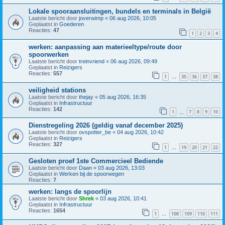
Lokale spooraansluitingen, bundels en terminals in België
Laatste bericht door
joverwimp
«
06 aug 2026, 10:05
Geplaatst in
Goederen
Reacties:
47
1
2
3
4
werken: aanpassing aan materieeltype/route door
spoorwerken
Laatste bericht door
treinvriend
«
06 aug 2026, 09:49
Geplaatst in
Reizigers
Reacties:
557
1
35
36
37
38
…
veiligheid stations
Laatste bericht door
thejay
«
05 aug 2026, 16:35
Geplaatst in
Infrastructuur
Reacties:
142
1
7
8
9
10
…
Dienstregeling 2026 (geldig vanaf december 2025)
Laatste bericht door
ovspotter_be
«
04 aug 2026, 10:42
Geplaatst in
Reizigers
Reacties:
327
1
19
20
21
22
…
Gesloten proef 1ste Commercieel Bediende
Laatste bericht door
Daan
«
03 aug 2026, 13:03
Geplaatst in
Werken bij de spoorwegen
Reacties:
7
werken: langs de spoorlijn
Laatste bericht door
Shrek
«
03 aug 2026, 10:41
Geplaatst in
Infrastructuur
Reacties:
1654
1
108
109
110
111
…