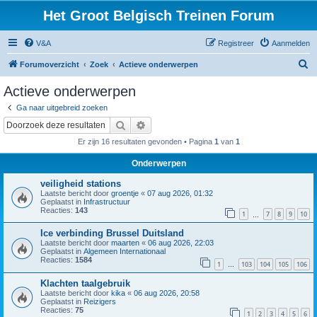
Het Groot Belgisch Treinen Forum
V&A
Registreer
Aanmelden
Z
Forumoverzicht
Zoek
Actieve onderwerpen
o
Actieve onderwerpen
e
Ga naar uitgebreid zoeken
k
Zoek
Uitgebreid zoeken
Er zijn 16 resultaten gevonden • Pagina
1
van
1
Onderwerpen
veiligheid stations
Laatste bericht door
groentje
«
07 aug 2026, 01:32
Geplaatst in
Infrastructuur
Reacties:
143
1
7
8
9
10
…
Ice verbinding Brussel Duitsland
Laatste bericht door
maarten
«
06 aug 2026, 22:03
Geplaatst in
Algemeen Internationaal
Reacties:
1584
1
103
104
105
106
…
Klachten taalgebruik
Laatste bericht door
kika
«
06 aug 2026, 20:58
Geplaatst in
Reizigers
Reacties:
75
1
2
3
4
5
6