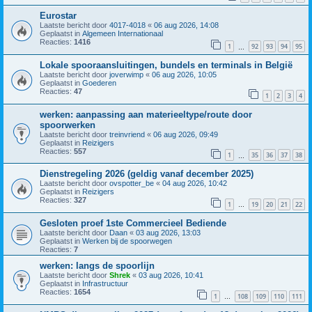
Eurostar
Laatste bericht door
4017-4018
«
06 aug 2026, 14:08
Geplaatst in
Algemeen Internationaal
Reacties:
1416
1
92
93
94
95
…
Lokale spooraansluitingen, bundels en terminals in België
Laatste bericht door
joverwimp
«
06 aug 2026, 10:05
Geplaatst in
Goederen
Reacties:
47
1
2
3
4
werken: aanpassing aan materieeltype/route door
spoorwerken
Laatste bericht door
treinvriend
«
06 aug 2026, 09:49
Geplaatst in
Reizigers
Reacties:
557
1
35
36
37
38
…
Dienstregeling 2026 (geldig vanaf december 2025)
Laatste bericht door
ovspotter_be
«
04 aug 2026, 10:42
Geplaatst in
Reizigers
Reacties:
327
1
19
20
21
22
…
Gesloten proef 1ste Commercieel Bediende
Laatste bericht door
Daan
«
03 aug 2026, 13:03
Geplaatst in
Werken bij de spoorwegen
Reacties:
7
werken: langs de spoorlijn
Laatste bericht door
Shrek
«
03 aug 2026, 10:41
Geplaatst in
Infrastructuur
Reacties:
1654
1
108
109
110
111
…