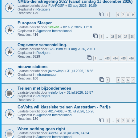
NMBS-dienstregeling 2027 (vanaf zondag 13 december 2026)
Laatste bericht door
FLV-FGSP
«
03 aug 2026, 10:09
Geplaatst in
Reizigers
Reacties:
129
1
6
7
8
9
…
European Sleeper
Laatste bericht door
Steven
«
02 aug 2026, 17:18
Geplaatst in
Algemeen Internationaal
Reacties:
416
1
25
26
27
28
…
Ongewone samenstelling.
Laatste bericht door
BVG1988
«
01 aug 2026, 20:01
Geplaatst in
Reizigers
Reacties:
6529
1
433
434
435
436
…
nieuwe stations
Laatste bericht door
joverwimp
«
31 jul 2026, 18:36
Geplaatst in
Infrastructuur
Reacties:
100
1
4
5
6
7
…
Treinen met bijzonderheden
Laatste bericht door
treinfo_be
«
31 jul 2026, 16:57
Geplaatst in
Reizigers
Reacties:
2
GoVolta wil klassieke treinen Amsterdam - Parijs
Laatste bericht door
4017-4018
«
31 jul 2026, 15:26
Geplaatst in
Algemeen Internationaal
Reacties:
130
1
6
7
8
9
…
When nothing goes right...
Laatste bericht door
AlexNL
«
31 jul 2026, 14:34
Geplaatst in
Algemeen Internationaal