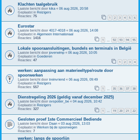
Klachten taalgebruik
Laatste bericht door
kika
«
06 aug 2026, 20:58
Geplaatst in
Reizigers
Reacties:
75
1
2
3
4
5
6
Eurostar
Laatste bericht door
4017-4018
«
06 aug 2026, 14:08
Geplaatst in
Algemeen Internationaal
Reacties:
1416
1
92
93
94
95
…
Lokale spooraansluitingen, bundels en terminals in België
Laatste bericht door
joverwimp
«
06 aug 2026, 10:05
Geplaatst in
Goederen
Reacties:
47
1
2
3
4
werken: aanpassing aan materieeltype/route door
spoorwerken
Laatste bericht door
treinvriend
«
06 aug 2026, 09:49
Geplaatst in
Reizigers
Reacties:
557
1
35
36
37
38
…
Dienstregeling 2026 (geldig vanaf december 2025)
Laatste bericht door
ovspotter_be
«
04 aug 2026, 10:42
Geplaatst in
Reizigers
Reacties:
327
1
19
20
21
22
…
Gesloten proef 1ste Commercieel Bediende
Laatste bericht door
Daan
«
03 aug 2026, 13:03
Geplaatst in
Werken bij de spoorwegen
Reacties:
7
werken: langs de spoorlijn