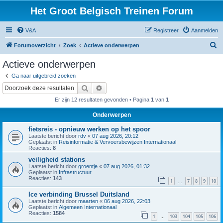
Het Groot Belgisch Treinen Forum
V&A
Registreer
Aanmelden
Z
Forumoverzicht
Zoek
Actieve onderwerpen
o
Actieve onderwerpen
e
Ga naar uitgebreid zoeken
k
Zoek
Uitgebreid zoeken
Er zijn 12 resultaten gevonden • Pagina
1
van
1
Onderwerpen
fietsreis - opnieuw werken op het spoor
Laatste bericht door
rdv
«
07 aug 2026, 20:12
Geplaatst in
Reisinformatie & Vervoersbewijzen Internationaal
Reacties:
8
veiligheid stations
Laatste bericht door
groentje
«
07 aug 2026, 01:32
Geplaatst in
Infrastructuur
Reacties:
143
1
7
8
9
10
…
Ice verbinding Brussel Duitsland
Laatste bericht door
maarten
«
06 aug 2026, 22:03
Geplaatst in
Algemeen Internationaal
Reacties:
1584
1
103
104
105
106
…