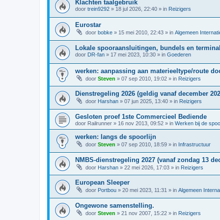
Klachten taalgebruik
door
trein9292
»
18 jul 2026, 22:40
» in
Reizigers
Eurostar
door
bobke
»
15 mei 2010, 22:43
» in
Algemeen Internati
Lokale spooraansluitingen, bundels en terminal
door
DR-fan
»
17 mei 2023, 10:30
» in
Goederen
werken: aanpassing aan materieeltype/route d
door
Steven
»
07 sep 2010, 19:02
» in
Reizigers
Dienstregeling 2026 (geldig vanaf december 202
door
Harshan
»
07 jun 2025, 13:40
» in
Reizigers
Gesloten proef 1ste Commercieel Bediende
door
Railrunner
»
16 nov 2013, 09:52
» in
Werken bij de spo
werken: langs de spoorlijn
door
Steven
»
07 sep 2010, 18:59
» in
Infrastructuur
NMBS-dienstregeling 2027 (vanaf zondag 13 de
door
Harshan
»
22 mei 2026, 17:03
» in
Reizigers
European Sleeper
door
Portbou
»
20 mei 2023, 11:31
» in
Algemeen Interna
Ongewone samenstelling.
door
Steven
»
21 nov 2007, 15:22
» in
Reizigers