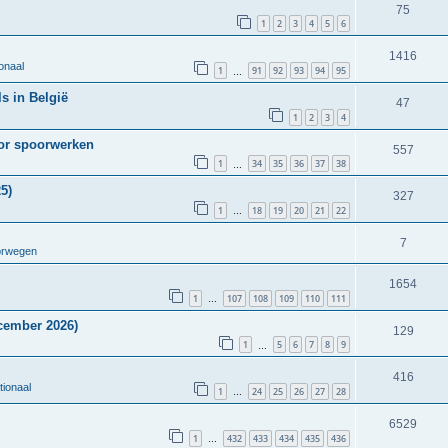
75
1
2
3
4
5
6
1416
onaal
1
91
92
93
94
95
…
s in België
47
1
2
3
4
oor spoorwerken
557
1
34
35
36
37
38
…
5)
327
1
18
19
20
21
22
…
7
orwegen
1654
1
107
108
109
110
111
…
cember 2026)
129
1
5
6
7
8
9
…
416
tionaal
1
24
25
26
27
28
…
6529
1
432
433
434
435
436
…