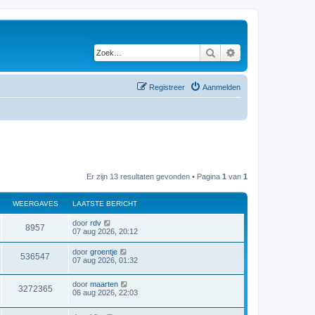
Zoek
Uitgebreid zoeken
Registreer
Aanmelden
Er zijn 13 resultaten gevonden • Pagina
1
van
1
WEERGAVES
LAATSTE BERICHT
door
rdv
8957
07 aug 2026, 20:12
door
groentje
536547
07 aug 2026, 01:32
door
maarten
3272365
06 aug 2026, 22:03