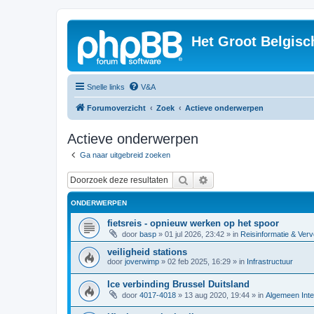
Het Groot Belgisc
Snelle links
V&A
Forumoverzicht
Zoek
Actieve onderwerpen
Actieve onderwerpen
Ga naar uitgebreid zoeken
Zoek
Uitgebreid zoeken
ONDERWERPEN
fietsreis - opnieuw werken op het spoor
door
basp
»
01 jul 2026, 23:42
» in
Reisinformatie & Verv
veiligheid stations
door
joverwimp
»
02 feb 2025, 16:29
» in
Infrastructuur
Ice verbinding Brussel Duitsland
door
4017-4018
»
13 aug 2020, 19:44
» in
Algemeen Inte