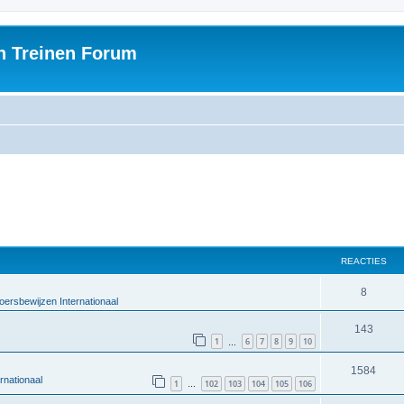
h Treinen Forum
REACTIES
8
oersbewijzen Internationaal
143
1
6
7
8
9
10
…
1584
rnationaal
1
102
103
104
105
106
…