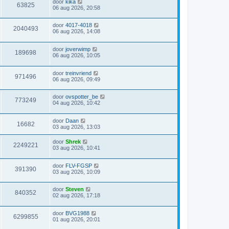
door
kika
63825
06 aug 2026, 20:58
door
4017-4018
2040493
06 aug 2026, 14:08
door
joverwimp
189698
06 aug 2026, 10:05
door
treinvriend
971496
06 aug 2026, 09:49
door
ovspotter_be
773249
04 aug 2026, 10:42
door
Daan
16682
03 aug 2026, 13:03
door
Shrek
2249221
03 aug 2026, 10:41
door
FLV-FGSP
391390
03 aug 2026, 10:09
door
Steven
840352
02 aug 2026, 17:18
door
BVG1988
6299855
01 aug 2026, 20:01