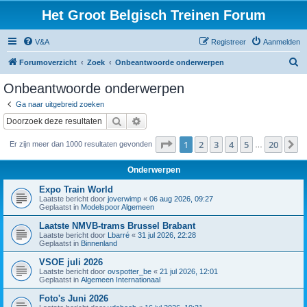
Het Groot Belgisch Treinen Forum
V&A
Registreer
Aanmelden
Z
Forumoverzicht
Zoek
Onbeantwoorde onderwerpen
o
Onbeantwoorde onderwerpen
e
Ga naar uitgebreid zoeken
k
Zoek
Uitgebreid zoeken
Pagina
1
van
20
1
2
3
4
5
20
V
Er zijn meer dan 1000 resultaten gevonden
…
Onderwerpen
Expo Train World
Laatste bericht door
joverwimp
«
06 aug 2026, 09:27
Geplaatst in
Modelspoor Algemeen
Laatste NMVB-trams Brussel Brabant
Laatste bericht door
Lbarré
«
31 jul 2026, 22:28
Geplaatst in
Binnenland
VSOE juli 2026
Laatste bericht door
ovspotter_be
«
21 jul 2026, 12:01
Geplaatst in
Algemeen Internationaal
Foto's Juni 2026