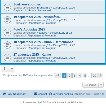
Zoek koersbordjes
Laatste bericht door
BrendanB1
«
22 sep 2025, 19:25
Geplaatst in
Historisch materieel
19 september 2025 - Neufchâteau
Laatste bericht door
overweg13
«
21 sep 2025, 16:07
Geplaatst in
Reportages & Fotografie
Foto's Augustus 2025
Laatste bericht door
vdabeeb
«
18 sep 2025, 15:23
Geplaatst in
Reportages & Fotografie
10 september 2025 - Muno - Herbeumont
Laatste bericht door
overweg13
«
13 sep 2025, 14:47
Geplaatst in
Reportages & Fotografie
27 augustus 2025 - Kanne
Laatste bericht door
overweg13
«
29 aug 2025, 14:08
Geplaatst in
Reportages & Fotografie
Pagina
1
van
20
1
2
3
4
5
20
V
Er zijn meer dan 1000 resultaten gevonden
…
Ga naar
Forumoverzicht
Contact
Verwijder cookies
Alle tijden zijn
UTC+02:00
Powered by
phpBB
® Forum Software © phpBB Limited