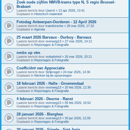
Zoek oude zijfilm NMVB-trams type N, S regio Brussel-
Brabant
Laatste bericht door
Lbarré
«
13 apr 2026, 13:41
Geplaatst in
Historisch materieel
Fotodag Antwerpen-Oorderen - 12 April 2026
Laatste bericht door
traindriverbe
«
28 mar 2026, 17:32
Geplaatst in
Agenda
25 maart 2026 Barvaux - Durbuy - Barvaux
Laatste bericht door
overweg13
«
27 mar 2026, 14:12
Geplaatst in
Reportages & Fotografie
nmbs op vtm
Laatste bericht door
ostbahnhof
«
26 mar 2026, 20:21
Geplaatst in
Reportages & Fotografie
Coefficiënt van Appreciatie
Laatste bericht door
Strijkregel
«
24 mar 2026, 14:36
Geplaatst in
Werken bij de spoorwegen
18 februari 2026 - Halle - Groenendaal
Laatste bericht door
overweg13
«
20 feb 2026, 12:36
Geplaatst in
Reportages & Fotografie
4 februari 2026 - Deurne - Ranst
Laatste bericht door
overweg13
«
05 feb 2026, 16:52
Geplaatst in
Reportages & Fotografie
28 januari 2026 - Bierghes
Laatste bericht door
overweg13
«
30 jan 2026, 12:06
Geplaatst in
Reportages & Fotografie
20 januari 2026 - Sijsele - Sint-Joris