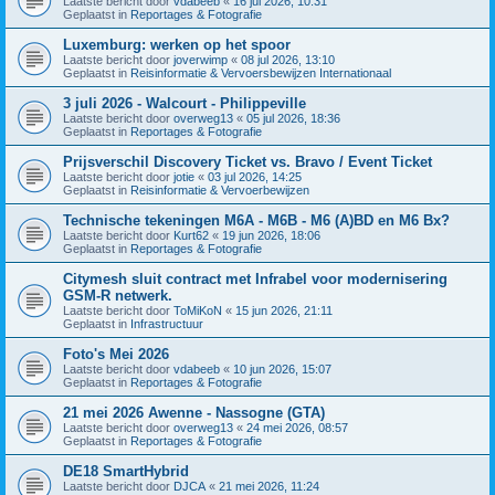
Laatste bericht door
vdabeeb
«
16 jul 2026, 10:31
Geplaatst in
Reportages & Fotografie
Luxemburg: werken op het spoor
Laatste bericht door
joverwimp
«
08 jul 2026, 13:10
Geplaatst in
Reisinformatie & Vervoersbewijzen Internationaal
3 juli 2026 - Walcourt - Philippeville
Laatste bericht door
overweg13
«
05 jul 2026, 18:36
Geplaatst in
Reportages & Fotografie
Prijsverschil Discovery Ticket vs. Bravo / Event Ticket
Laatste bericht door
jotie
«
03 jul 2026, 14:25
Geplaatst in
Reisinformatie & Vervoerbewijzen
Technische tekeningen M6A - M6B - M6 (A)BD en M6 Bx?
Laatste bericht door
Kurt62
«
19 jun 2026, 18:06
Geplaatst in
Reportages & Fotografie
Citymesh sluit contract met Infrabel voor modernisering
GSM-R netwerk.
Laatste bericht door
ToMiKoN
«
15 jun 2026, 21:11
Geplaatst in
Infrastructuur
Foto's Mei 2026
Laatste bericht door
vdabeeb
«
10 jun 2026, 15:07
Geplaatst in
Reportages & Fotografie
21 mei 2026 Awenne - Nassogne (GTA)
Laatste bericht door
overweg13
«
24 mei 2026, 08:57
Geplaatst in
Reportages & Fotografie
DE18 SmartHybrid
Laatste bericht door
DJCA
«
21 mei 2026, 11:24