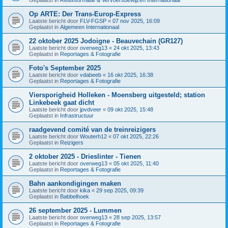
Op ARTE: Der Trans-Europ-Express
Laatste bericht door
FLV-FGSP
«
07 nov 2025, 16:09
Geplaatst in
Algemeen Internationaal
22 oktober 2025 Jodoigne - Beauvechain (GR127)
Laatste bericht door
overweg13
«
24 okt 2025, 13:43
Geplaatst in
Reportages & Fotografie
Foto's September 2025
Laatste bericht door
vdabeeb
«
16 okt 2025, 16:38
Geplaatst in
Reportages & Fotografie
Viersporigheid Holleken - Moensberg uitgesteld; station
Linkebeek gaat dicht
Laatste bericht door
jpvdveer
«
09 okt 2025, 15:48
Geplaatst in
Infrastructuur
raadgevend comité van de treinreizigers
Laatste bericht door
Wouterh12
«
07 okt 2025, 22:26
Geplaatst in
Reizigers
2 oktober 2025 - Drieslinter - Tienen
Laatste bericht door
overweg13
«
05 okt 2025, 11:40
Geplaatst in
Reportages & Fotografie
Bahn aankondigingen maken
Laatste bericht door
kika
«
29 sep 2025, 09:39
Geplaatst in
Babbelhoek
26 september 2025 - Lummen
Laatste bericht door
overweg13
«
28 sep 2025, 13:57
Geplaatst in
Reportages & Fotografie