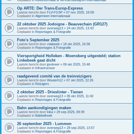
Op ARTE: Der Trans-Europ-Express
Laatste bericht door
FLV-FGSP
«
07 nov 2025, 16:09
Geplaatst in
Algemeen Internationaal
22 oktober 2025 Jodoigne - Beauvechain (GR127)
Laatste bericht door
overweg13
«
24 okt 2025, 13:43
Geplaatst in
Reportages & Fotografie
Foto's September 2025
Laatste bericht door
vdabeeb
«
16 okt 2025, 16:38
Geplaatst in
Reportages & Fotografie
Viersporigheid Holleken - Moensberg uitgesteld; station
Linkebeek gaat dicht
Laatste bericht door
jpvdveer
«
09 okt 2025, 15:48
Geplaatst in
Infrastructuur
raadgevend comité van de treinreizigers
Laatste bericht door
Wouterh12
«
07 okt 2025, 22:26
Geplaatst in
Reizigers
2 oktober 2025 - Drieslinter - Tienen
Laatste bericht door
overweg13
«
05 okt 2025, 11:40
Geplaatst in
Reportages & Fotografie
Bahn aankondigingen maken
Laatste bericht door
kika
«
29 sep 2025, 09:39
Geplaatst in
Babbelhoek
26 september 2025 - Lummen
Laatste bericht door
overweg13
«
28 sep 2025, 13:57
Geplaatst in
Reportages & Fotografie