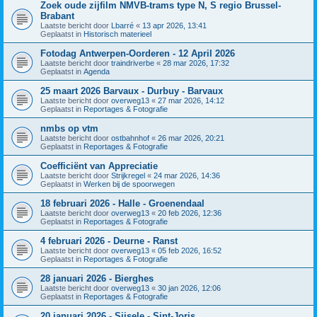
Zoek oude zijfilm NMVB-trams type N, S regio Brussel-
Brabant
Laatste bericht door
Lbarré
«
13 apr 2026, 13:41
Geplaatst in
Historisch materieel
Fotodag Antwerpen-Oorderen - 12 April 2026
Laatste bericht door
traindriverbe
«
28 mar 2026, 17:32
Geplaatst in
Agenda
25 maart 2026 Barvaux - Durbuy - Barvaux
Laatste bericht door
overweg13
«
27 mar 2026, 14:12
Geplaatst in
Reportages & Fotografie
nmbs op vtm
Laatste bericht door
ostbahnhof
«
26 mar 2026, 20:21
Geplaatst in
Reportages & Fotografie
Coefficiënt van Appreciatie
Laatste bericht door
Strijkregel
«
24 mar 2026, 14:36
Geplaatst in
Werken bij de spoorwegen
18 februari 2026 - Halle - Groenendaal
Laatste bericht door
overweg13
«
20 feb 2026, 12:36
Geplaatst in
Reportages & Fotografie
4 februari 2026 - Deurne - Ranst
Laatste bericht door
overweg13
«
05 feb 2026, 16:52
Geplaatst in
Reportages & Fotografie
28 januari 2026 - Bierghes
Laatste bericht door
overweg13
«
30 jan 2026, 12:06
Geplaatst in
Reportages & Fotografie
20 januari 2026 - Sijsele - Sint-Joris