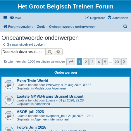
Het Groot Belgisch Treinen Forum
V&A
Registreer
Aanmelden
Z
Forumoverzicht
Zoek
Onbeantwoorde onderwerpen
o
Onbeantwoorde onderwerpen
e
Ga naar uitgebreid zoeken
k
Zoek
Uitgebreid zoeken
Pagina
1
van
20
1
2
3
4
5
20
V
Er zijn meer dan 1000 resultaten gevonden
…
Onderwerpen
Expo Train World
Laatste bericht door
joverwimp
«
06 aug 2026, 09:27
Geplaatst in
Modelspoor Algemeen
Laatste NMVB-trams Brussel Brabant
Laatste bericht door
Lbarré
«
31 jul 2026, 22:28
Geplaatst in
Binnenland
VSOE juli 2026
Laatste bericht door
ovspotter_be
«
21 jul 2026, 12:01
Geplaatst in
Algemeen Internationaal
Foto's Juni 2026