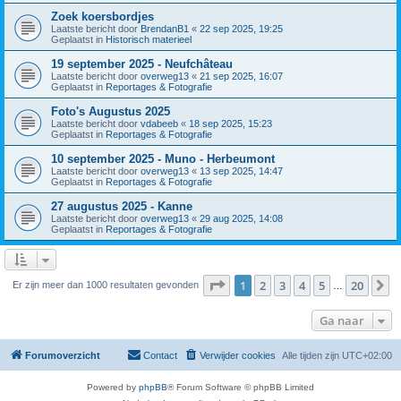
Zoek koersbordjes
Laatste bericht door
BrendanB1
«
22 sep 2025, 19:25
Geplaatst in
Historisch materieel
19 september 2025 - Neufchâteau
Laatste bericht door
overweg13
«
21 sep 2025, 16:07
Geplaatst in
Reportages & Fotografie
Foto's Augustus 2025
Laatste bericht door
vdabeeb
«
18 sep 2025, 15:23
Geplaatst in
Reportages & Fotografie
10 september 2025 - Muno - Herbeumont
Laatste bericht door
overweg13
«
13 sep 2025, 14:47
Geplaatst in
Reportages & Fotografie
27 augustus 2025 - Kanne
Laatste bericht door
overweg13
«
29 aug 2025, 14:08
Geplaatst in
Reportages & Fotografie
Pagina
1
van
20
1
2
3
4
5
20
V
Er zijn meer dan 1000 resultaten gevonden
…
Ga naar
Forumoverzicht
Contact
Verwijder cookies
Alle tijden zijn
UTC+02:00
Powered by
phpBB
® Forum Software © phpBB Limited