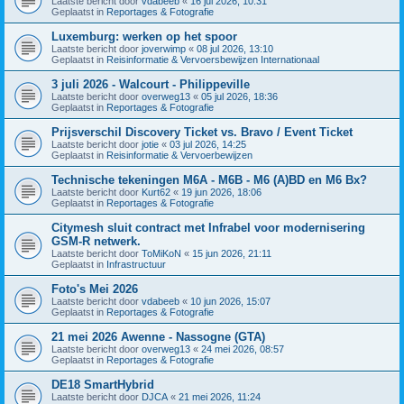
Laatste bericht door
vdabeeb
«
16 jul 2026, 10:31
Geplaatst in
Reportages & Fotografie
Luxemburg: werken op het spoor
Laatste bericht door
joverwimp
«
08 jul 2026, 13:10
Geplaatst in
Reisinformatie & Vervoersbewijzen Internationaal
3 juli 2026 - Walcourt - Philippeville
Laatste bericht door
overweg13
«
05 jul 2026, 18:36
Geplaatst in
Reportages & Fotografie
Prijsverschil Discovery Ticket vs. Bravo / Event Ticket
Laatste bericht door
jotie
«
03 jul 2026, 14:25
Geplaatst in
Reisinformatie & Vervoerbewijzen
Technische tekeningen M6A - M6B - M6 (A)BD en M6 Bx?
Laatste bericht door
Kurt62
«
19 jun 2026, 18:06
Geplaatst in
Reportages & Fotografie
Citymesh sluit contract met Infrabel voor modernisering
GSM-R netwerk.
Laatste bericht door
ToMiKoN
«
15 jun 2026, 21:11
Geplaatst in
Infrastructuur
Foto's Mei 2026
Laatste bericht door
vdabeeb
«
10 jun 2026, 15:07
Geplaatst in
Reportages & Fotografie
21 mei 2026 Awenne - Nassogne (GTA)
Laatste bericht door
overweg13
«
24 mei 2026, 08:57
Geplaatst in
Reportages & Fotografie
DE18 SmartHybrid
Laatste bericht door
DJCA
«
21 mei 2026, 11:24