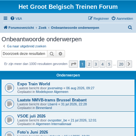
Het Groot Belgisch Treinen Forum
V&A
Registreer
Aanmelden
Z
Forumoverzicht
Zoek
Onbeantwoorde onderwerpen
o
Onbeantwoorde onderwerpen
e
Ga naar uitgebreid zoeken
k
Zoek
Uitgebreid zoeken
Pagina
1
van
20
1
2
3
4
5
20
V
Er zijn meer dan 1000 resultaten gevonden
…
Onderwerpen
Expo Train World
Laatste bericht door
joverwimp
«
06 aug 2026, 09:27
Geplaatst in
Modelspoor Algemeen
Laatste NMVB-trams Brussel Brabant
Laatste bericht door
Lbarré
«
31 jul 2026, 22:28
Geplaatst in
Binnenland
VSOE juli 2026
Laatste bericht door
ovspotter_be
«
21 jul 2026, 12:01
Geplaatst in
Algemeen Internationaal
Foto's Juni 2026