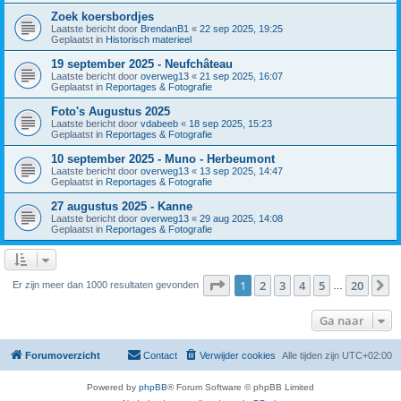
Zoek koersbordjes
Laatste bericht door
BrendanB1
«
22 sep 2025, 19:25
Geplaatst in
Historisch materieel
19 september 2025 - Neufchâteau
Laatste bericht door
overweg13
«
21 sep 2025, 16:07
Geplaatst in
Reportages & Fotografie
Foto's Augustus 2025
Laatste bericht door
vdabeeb
«
18 sep 2025, 15:23
Geplaatst in
Reportages & Fotografie
10 september 2025 - Muno - Herbeumont
Laatste bericht door
overweg13
«
13 sep 2025, 14:47
Geplaatst in
Reportages & Fotografie
27 augustus 2025 - Kanne
Laatste bericht door
overweg13
«
29 aug 2025, 14:08
Geplaatst in
Reportages & Fotografie
Pagina
1
van
20
1
2
3
4
5
20
V
Er zijn meer dan 1000 resultaten gevonden
…
Ga naar
Forumoverzicht
Contact
Verwijder cookies
Alle tijden zijn
UTC+02:00
Powered by
phpBB
® Forum Software © phpBB Limited