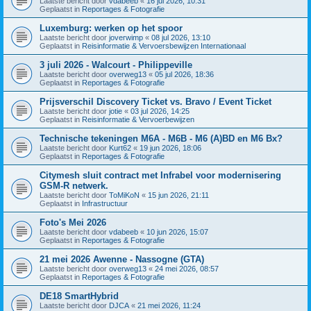
Laatste bericht door
vdabeeb
«
16 jul 2026, 10:31
Geplaatst in
Reportages & Fotografie
Luxemburg: werken op het spoor
Laatste bericht door
joverwimp
«
08 jul 2026, 13:10
Geplaatst in
Reisinformatie & Vervoersbewijzen Internationaal
3 juli 2026 - Walcourt - Philippeville
Laatste bericht door
overweg13
«
05 jul 2026, 18:36
Geplaatst in
Reportages & Fotografie
Prijsverschil Discovery Ticket vs. Bravo / Event Ticket
Laatste bericht door
jotie
«
03 jul 2026, 14:25
Geplaatst in
Reisinformatie & Vervoerbewijzen
Technische tekeningen M6A - M6B - M6 (A)BD en M6 Bx?
Laatste bericht door
Kurt62
«
19 jun 2026, 18:06
Geplaatst in
Reportages & Fotografie
Citymesh sluit contract met Infrabel voor modernisering
GSM-R netwerk.
Laatste bericht door
ToMiKoN
«
15 jun 2026, 21:11
Geplaatst in
Infrastructuur
Foto's Mei 2026
Laatste bericht door
vdabeeb
«
10 jun 2026, 15:07
Geplaatst in
Reportages & Fotografie
21 mei 2026 Awenne - Nassogne (GTA)
Laatste bericht door
overweg13
«
24 mei 2026, 08:57
Geplaatst in
Reportages & Fotografie
DE18 SmartHybrid
Laatste bericht door
DJCA
«
21 mei 2026, 11:24