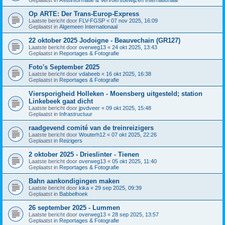
Op ARTE: Der Trans-Europ-Express
Laatste bericht door
FLV-FGSP
«
07 nov 2025, 16:09
Geplaatst in
Algemeen Internationaal
22 oktober 2025 Jodoigne - Beauvechain (GR127)
Laatste bericht door
overweg13
«
24 okt 2025, 13:43
Geplaatst in
Reportages & Fotografie
Foto's September 2025
Laatste bericht door
vdabeeb
«
16 okt 2025, 16:38
Geplaatst in
Reportages & Fotografie
Viersporigheid Holleken - Moensberg uitgesteld; station
Linkebeek gaat dicht
Laatste bericht door
jpvdveer
«
09 okt 2025, 15:48
Geplaatst in
Infrastructuur
raadgevend comité van de treinreizigers
Laatste bericht door
Wouterh12
«
07 okt 2025, 22:26
Geplaatst in
Reizigers
2 oktober 2025 - Drieslinter - Tienen
Laatste bericht door
overweg13
«
05 okt 2025, 11:40
Geplaatst in
Reportages & Fotografie
Bahn aankondigingen maken
Laatste bericht door
kika
«
29 sep 2025, 09:39
Geplaatst in
Babbelhoek
26 september 2025 - Lummen
Laatste bericht door
overweg13
«
28 sep 2025, 13:57
Geplaatst in
Reportages & Fotografie