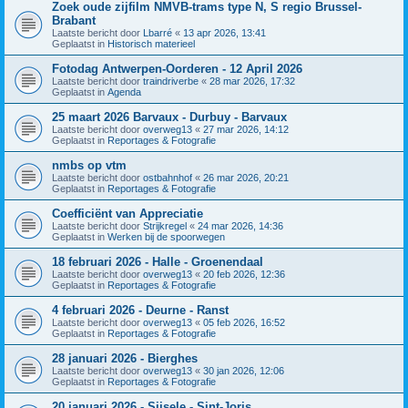
Zoek oude zijfilm NMVB-trams type N, S regio Brussel-
Brabant
Laatste bericht door
Lbarré
«
13 apr 2026, 13:41
Geplaatst in
Historisch materieel
Fotodag Antwerpen-Oorderen - 12 April 2026
Laatste bericht door
traindriverbe
«
28 mar 2026, 17:32
Geplaatst in
Agenda
25 maart 2026 Barvaux - Durbuy - Barvaux
Laatste bericht door
overweg13
«
27 mar 2026, 14:12
Geplaatst in
Reportages & Fotografie
nmbs op vtm
Laatste bericht door
ostbahnhof
«
26 mar 2026, 20:21
Geplaatst in
Reportages & Fotografie
Coefficiënt van Appreciatie
Laatste bericht door
Strijkregel
«
24 mar 2026, 14:36
Geplaatst in
Werken bij de spoorwegen
18 februari 2026 - Halle - Groenendaal
Laatste bericht door
overweg13
«
20 feb 2026, 12:36
Geplaatst in
Reportages & Fotografie
4 februari 2026 - Deurne - Ranst
Laatste bericht door
overweg13
«
05 feb 2026, 16:52
Geplaatst in
Reportages & Fotografie
28 januari 2026 - Bierghes
Laatste bericht door
overweg13
«
30 jan 2026, 12:06
Geplaatst in
Reportages & Fotografie
20 januari 2026 - Sijsele - Sint-Joris