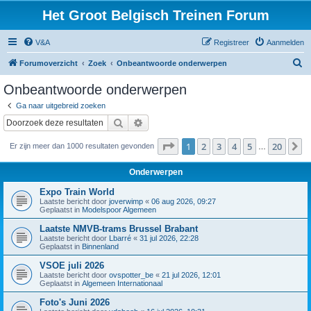
Het Groot Belgisch Treinen Forum
V&A
Registreer
Aanmelden
Z
Forumoverzicht
Zoek
Onbeantwoorde onderwerpen
o
Onbeantwoorde onderwerpen
e
Ga naar uitgebreid zoeken
k
Zoek
Uitgebreid zoeken
Pagina
1
van
20
1
2
3
4
5
20
V
Er zijn meer dan 1000 resultaten gevonden
…
Onderwerpen
Expo Train World
Laatste bericht door
joverwimp
«
06 aug 2026, 09:27
Geplaatst in
Modelspoor Algemeen
Laatste NMVB-trams Brussel Brabant
Laatste bericht door
Lbarré
«
31 jul 2026, 22:28
Geplaatst in
Binnenland
VSOE juli 2026
Laatste bericht door
ovspotter_be
«
21 jul 2026, 12:01
Geplaatst in
Algemeen Internationaal
Foto's Juni 2026