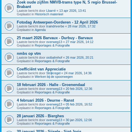
Zoek oude zijfilm NMVB-trams type N, S regio Brussel-
Brabant
Laatste bericht door
Lbarré
«
13 apr 2026, 13:41
Geplaatst in
Historisch materieel
Fotodag Antwerpen-Oorderen - 12 April 2026
Laatste bericht door
traindriverbe
«
28 mar 2026, 17:32
Geplaatst in
Agenda
25 maart 2026 Barvaux - Durbuy - Barvaux
Laatste bericht door
overweg13
«
27 mar 2026, 14:12
Geplaatst in
Reportages & Fotografie
nmbs op vtm
Laatste bericht door
ostbahnhof
«
26 mar 2026, 20:21
Geplaatst in
Reportages & Fotografie
Coefficiënt van Appreciatie
Laatste bericht door
Strijkregel
«
24 mar 2026, 14:36
Geplaatst in
Werken bij de spoorwegen
18 februari 2026 - Halle - Groenendaal
Laatste bericht door
overweg13
«
20 feb 2026, 12:36
Geplaatst in
Reportages & Fotografie
4 februari 2026 - Deurne - Ranst
Laatste bericht door
overweg13
«
05 feb 2026, 16:52
Geplaatst in
Reportages & Fotografie
28 januari 2026 - Bierghes
Laatste bericht door
overweg13
«
30 jan 2026, 12:06
Geplaatst in
Reportages & Fotografie
20 januari 2026 - Sijsele - Sint-Joris