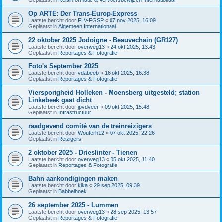
Op ARTE: Der Trans-Europ-Express
Laatste bericht door
FLV-FGSP
«
07 nov 2025, 16:09
Geplaatst in
Algemeen Internationaal
22 oktober 2025 Jodoigne - Beauvechain (GR127)
Laatste bericht door
overweg13
«
24 okt 2025, 13:43
Geplaatst in
Reportages & Fotografie
Foto's September 2025
Laatste bericht door
vdabeeb
«
16 okt 2025, 16:38
Geplaatst in
Reportages & Fotografie
Viersporigheid Holleken - Moensberg uitgesteld; station
Linkebeek gaat dicht
Laatste bericht door
jpvdveer
«
09 okt 2025, 15:48
Geplaatst in
Infrastructuur
raadgevend comité van de treinreizigers
Laatste bericht door
Wouterh12
«
07 okt 2025, 22:26
Geplaatst in
Reizigers
2 oktober 2025 - Drieslinter - Tienen
Laatste bericht door
overweg13
«
05 okt 2025, 11:40
Geplaatst in
Reportages & Fotografie
Bahn aankondigingen maken
Laatste bericht door
kika
«
29 sep 2025, 09:39
Geplaatst in
Babbelhoek
26 september 2025 - Lummen
Laatste bericht door
overweg13
«
28 sep 2025, 13:57
Geplaatst in
Reportages & Fotografie