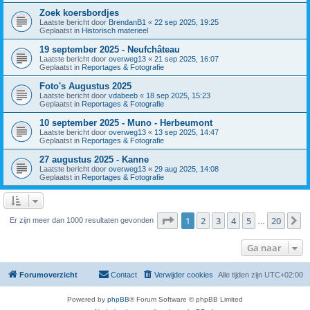
Zoek koersbordjes
Laatste bericht door
BrendanB1
«
22 sep 2025, 19:25
Geplaatst in
Historisch materieel
19 september 2025 - Neufchâteau
Laatste bericht door
overweg13
«
21 sep 2025, 16:07
Geplaatst in
Reportages & Fotografie
Foto's Augustus 2025
Laatste bericht door
vdabeeb
«
18 sep 2025, 15:23
Geplaatst in
Reportages & Fotografie
10 september 2025 - Muno - Herbeumont
Laatste bericht door
overweg13
«
13 sep 2025, 14:47
Geplaatst in
Reportages & Fotografie
27 augustus 2025 - Kanne
Laatste bericht door
overweg13
«
29 aug 2025, 14:08
Geplaatst in
Reportages & Fotografie
Pagina
1
van
20
1
2
3
4
5
20
V
Er zijn meer dan 1000 resultaten gevonden
…
Ga naar
Forumoverzicht
Contact
Verwijder cookies
Alle tijden zijn
UTC+02:00
Powered by
phpBB
® Forum Software © phpBB Limited