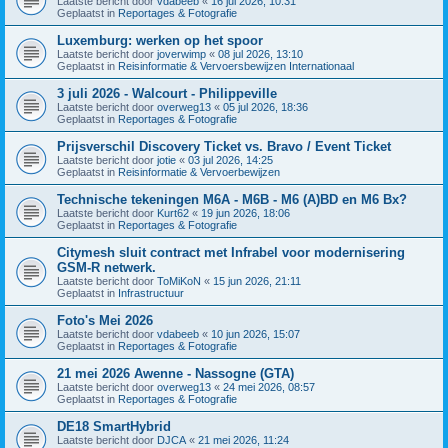
Laatste bericht door
vdabeeb
«
16 jul 2026, 10:31
Geplaatst in
Reportages & Fotografie
Luxemburg: werken op het spoor
Laatste bericht door
joverwimp
«
08 jul 2026, 13:10
Geplaatst in
Reisinformatie & Vervoersbewijzen Internationaal
3 juli 2026 - Walcourt - Philippeville
Laatste bericht door
overweg13
«
05 jul 2026, 18:36
Geplaatst in
Reportages & Fotografie
Prijsverschil Discovery Ticket vs. Bravo / Event Ticket
Laatste bericht door
jotie
«
03 jul 2026, 14:25
Geplaatst in
Reisinformatie & Vervoerbewijzen
Technische tekeningen M6A - M6B - M6 (A)BD en M6 Bx?
Laatste bericht door
Kurt62
«
19 jun 2026, 18:06
Geplaatst in
Reportages & Fotografie
Citymesh sluit contract met Infrabel voor modernisering
GSM-R netwerk.
Laatste bericht door
ToMiKoN
«
15 jun 2026, 21:11
Geplaatst in
Infrastructuur
Foto's Mei 2026
Laatste bericht door
vdabeeb
«
10 jun 2026, 15:07
Geplaatst in
Reportages & Fotografie
21 mei 2026 Awenne - Nassogne (GTA)
Laatste bericht door
overweg13
«
24 mei 2026, 08:57
Geplaatst in
Reportages & Fotografie
DE18 SmartHybrid
Laatste bericht door
DJCA
«
21 mei 2026, 11:24