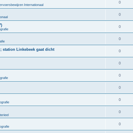
0
ervoersbewijzen Internationaal
0
ionaal
7)
0
grafie
0
afie
; station Linkebeek gaat dicht
0
0
0
grafie
0
0
grafie
0
terieel
0
grafie