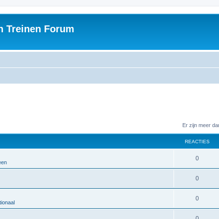
h Treinen Forum
Er zijn meer d
REACTIES
0
een
0
0
ionaal
0