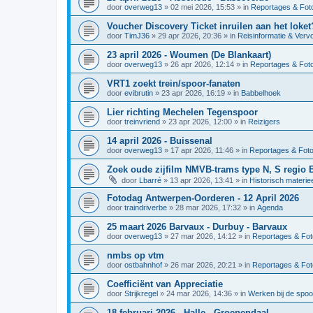
door
overweg13
»
02 mei 2026, 15:53
» in
Reportages & Foto
Voucher Discovery Ticket inruilen aan het loket
door
TimJ36
»
29 apr 2026, 20:36
» in
Reisinformatie & Verv
23 april 2026 - Woumen (De Blankaart)
door
overweg13
»
26 apr 2026, 12:14
» in
Reportages & Foto
VRT1 zoekt trein/spoor-fanaten
door
evibrutin
»
23 apr 2026, 16:19
» in
Babbelhoek
Lier richting Mechelen Tegenspoor
door
treinvriend
»
23 apr 2026, 12:00
» in
Reizigers
14 april 2026 - Buissenal
door
overweg13
»
17 apr 2026, 11:46
» in
Reportages & Foto
Zoek oude zijfilm NMVB-trams type N, S regio 
door
Lbarré
»
13 apr 2026, 13:41
» in
Historisch materie
Fotodag Antwerpen-Oorderen - 12 April 2026
door
traindriverbe
»
28 mar 2026, 17:32
» in
Agenda
25 maart 2026 Barvaux - Durbuy - Barvaux
door
overweg13
»
27 mar 2026, 14:12
» in
Reportages & Fot
nmbs op vtm
door
ostbahnhof
»
26 mar 2026, 20:21
» in
Reportages & Fot
Coefficiënt van Appreciatie
door
Strijkregel
»
24 mar 2026, 14:36
» in
Werken bij de spo
18 februari 2026 - Halle - Groenendaal