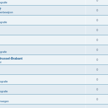
0
grafie
?
0
oerbewijzen
0
grafie
0
0
0
grafie
Brussel-Brabant
0
el
0
0
ografie
0
ografie
0
orwegen