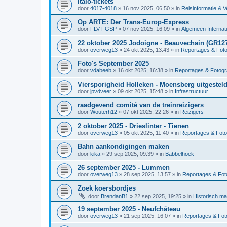
Italo-tickets
door
4017-4018
»
16 nov 2025, 06:50
» in
Reisinformatie & V
Op ARTE: Der Trans-Europ-Express
door
FLV-FGSP
»
07 nov 2025, 16:09
» in
Algemeen Internat
22 oktober 2025 Jodoigne - Beauvechain (GR12
door
overweg13
»
24 okt 2025, 13:43
» in
Reportages & Foto
Foto's September 2025
door
vdabeeb
»
16 okt 2025, 16:38
» in
Reportages & Fotogr
Viersporigheid Holleken - Moensberg uitgesteld
door
jpvdveer
»
09 okt 2025, 15:48
» in
Infrastructuur
raadgevend comité van de treinreizigers
door
Wouterh12
»
07 okt 2025, 22:26
» in
Reizigers
2 oktober 2025 - Drieslinter - Tienen
door
overweg13
»
05 okt 2025, 11:40
» in
Reportages & Foto
Bahn aankondigingen maken
door
kika
»
29 sep 2025, 09:39
» in
Babbelhoek
26 september 2025 - Lummen
door
overweg13
»
28 sep 2025, 13:57
» in
Reportages & Foto
Zoek koersbordjes
door
BrendanB1
»
22 sep 2025, 19:25
» in
Historisch ma
19 september 2025 - Neufchâteau
door
overweg13
»
21 sep 2025, 16:07
» in
Reportages & Foto