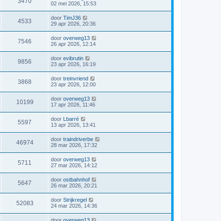
3470
02 mei 2026, 15:53
door
TimJ36
4533
29 apr 2026, 20:36
door
overweg13
7546
26 apr 2026, 12:14
door
evibrutin
9856
23 apr 2026, 16:19
door
treinvriend
3868
23 apr 2026, 12:00
door
overweg13
10199
17 apr 2026, 11:46
door
Lbarré
5597
13 apr 2026, 13:41
door
traindriverbe
46974
28 mar 2026, 17:32
door
overweg13
5711
27 mar 2026, 14:12
door
ostbahnhof
5647
26 mar 2026, 20:21
door
Strijkregel
52083
24 mar 2026, 14:36
door
overweg13