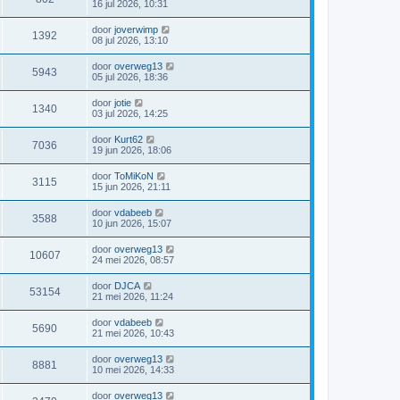
16 jul 2026, 10:31
door
joverwimp
1392
08 jul 2026, 13:10
door
overweg13
5943
05 jul 2026, 18:36
door
jotie
1340
03 jul 2026, 14:25
door
Kurt62
7036
19 jun 2026, 18:06
door
ToMiKoN
3115
15 jun 2026, 21:11
door
vdabeeb
3588
10 jun 2026, 15:07
door
overweg13
10607
24 mei 2026, 08:57
door
DJCA
53154
21 mei 2026, 11:24
door
vdabeeb
5690
21 mei 2026, 10:43
door
overweg13
8881
10 mei 2026, 14:33
door
overweg13