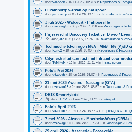
door
vdabeeb
»
16 jul 2026, 10:31
» in
Reportages & Fotogra
Luxemburg: werken op het spoor
door
joverwimp
»
08 jul 2026, 13:10
» in
Reisinformatie & Ver
3 juli 2026 - Walcourt - Philippeville
door
overweg13
»
05 jul 2026, 18:36
» in
Reportages & Fotog
Prijsverschil Discovery Ticket vs. Bravo / Event
door
jotie
»
03 jul 2026, 14:25
» in
Reisinformatie & Verv
Technische tekeningen M6A - M6B - M6 (A)BD 
door
Kurt62
»
19 jun 2026, 18:06
» in
Reportages & Fotografi
Citymesh sluit contract met Infrabel voor mod
door
ToMiKoN
»
15 jun 2026, 21:11
» in
Infrastructuur
Foto's Mei 2026
door
vdabeeb
»
10 jun 2026, 15:07
» in
Reportages & Fotogra
21 mei 2026 Awenne - Nassogne (GTA)
door
overweg13
»
24 mei 2026, 08:57
» in
Reportages & Foto
DE18 SmartHybrid
door
DJCA
»
21 mei 2026, 11:24
» in
Gespot
Foto's April 2026
door
vdabeeb
»
21 mei 2026, 10:43
» in
Reportages & Fotogr
7 mei 2026 - Absdale - Moerbeke-Waas (GR5A)
door
overweg13
»
10 mei 2026, 14:33
» in
Reportages & Foto
29 april 2026 - Assenede - Bassevelde