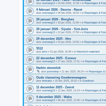
door
overweg13
»
20 feb 2026, 12:36
» in
Reportages & Foto
4 februari 2026 - Deurne - Ranst
door
overweg13
»
05 feb 2026, 16:52
» in
Reportages & Foto
28 januari 2026 - Bierghes
door
overweg13
»
30 jan 2026, 12:06
» in
Reportages & Foto
20 januari 2026 - Sijsele - Sint-Joris
door
overweg13
»
22 jan 2026, 17:59
» in
Reportages & Foto
29 december 2025 - Ittre
door
overweg13
»
02 jan 2026, 13:05
» in
Reportages & Foto
5512
door
pirre
»
01 jan 2026, 16:39
» in
Historisch materieel
22 december 2025 - Esneux
door
overweg13
»
27 dec 2025, 17:01
» in
Reportages & Foto
Harbin stoomlok
door
joverwimp
»
21 dec 2025, 09:29
» in
Reportages & 
Oude classering Goederenwagens
door
tiretrainz
»
16 dec 2025, 20:02
» in
Goederen
11 december 2025 - Zemst
door
overweg13
»
12 dec 2025, 14:14
» in
Reportages & Foto
4 december 2025 - Waha
door
overweg13
»
06 dec 2025, 13:36
» in
Reportages & Foto