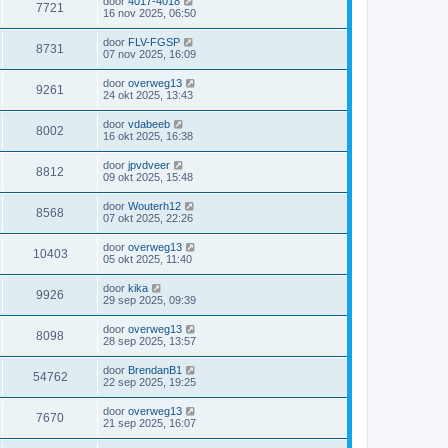
door
4017-4018
7721
16 nov 2025, 06:50
door
FLV-FGSP
8731
07 nov 2025, 16:09
door
overweg13
9261
24 okt 2025, 13:43
door
vdabeeb
8002
16 okt 2025, 16:38
door
jpvdveer
8812
09 okt 2025, 15:48
door
Wouterh12
8568
07 okt 2025, 22:26
door
overweg13
10403
05 okt 2025, 11:40
door
kika
9926
29 sep 2025, 09:39
door
overweg13
8098
28 sep 2025, 13:57
door
BrendanB1
54762
22 sep 2025, 19:25
door
overweg13
7670
21 sep 2025, 16:07