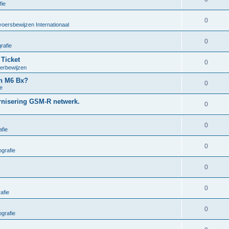
fie
0
voersbewijzen Internationaal
0
rafie
 Ticket
0
oerbewijzen
en M6 Bx?
0
e
ernisering GSM-R netwerk.
0
0
fie
0
grafie
0
0
afie
0
grafie