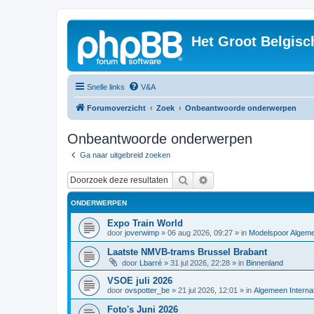
Het Groot Belgisc
Snelle links
V&A
Forumoverzicht
Zoek
Onbeantwoorde onderwerpen
Onbeantwoorde onderwerpen
Ga naar uitgebreid zoeken
Zoek
Uitgebreid zoeken
ONDERWERPEN
Expo Train World
door
joverwimp
»
06 aug 2026, 09:27
» in
Modelspoor Algem
Laatste NMVB-trams Brussel Brabant
door
Lbarré
»
31 jul 2026, 22:28
» in
Binnenland
VSOE juli 2026
door
ovspotter_be
»
21 jul 2026, 12:01
» in
Algemeen Internat
Foto's Juni 2026