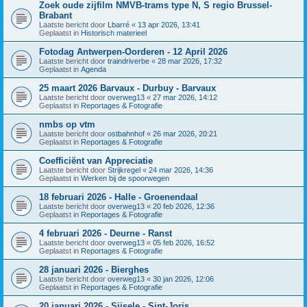
Zoek oude zijfilm NMVB-trams type N, S regio Brussel-
Brabant
Laatste bericht door
Lbarré
«
13 apr 2026, 13:41
Geplaatst in
Historisch materieel
Fotodag Antwerpen-Oorderen - 12 April 2026
Laatste bericht door
traindriverbe
«
28 mar 2026, 17:32
Geplaatst in
Agenda
25 maart 2026 Barvaux - Durbuy - Barvaux
Laatste bericht door
overweg13
«
27 mar 2026, 14:12
Geplaatst in
Reportages & Fotografie
nmbs op vtm
Laatste bericht door
ostbahnhof
«
26 mar 2026, 20:21
Geplaatst in
Reportages & Fotografie
Coefficiënt van Appreciatie
Laatste bericht door
Strijkregel
«
24 mar 2026, 14:36
Geplaatst in
Werken bij de spoorwegen
18 februari 2026 - Halle - Groenendaal
Laatste bericht door
overweg13
«
20 feb 2026, 12:36
Geplaatst in
Reportages & Fotografie
4 februari 2026 - Deurne - Ranst
Laatste bericht door
overweg13
«
05 feb 2026, 16:52
Geplaatst in
Reportages & Fotografie
28 januari 2026 - Bierghes
Laatste bericht door
overweg13
«
30 jan 2026, 12:06
Geplaatst in
Reportages & Fotografie
20 januari 2026 - Sijsele - Sint-Joris