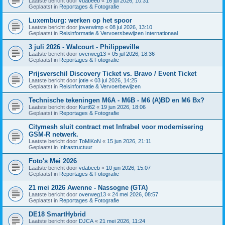
Laatste bericht door
vdabeeb
«
16 jul 2026, 10:31
Geplaatst in
Reportages & Fotografie
Luxemburg: werken op het spoor
Laatste bericht door
joverwimp
«
08 jul 2026, 13:10
Geplaatst in
Reisinformatie & Vervoersbewijzen Internationaal
3 juli 2026 - Walcourt - Philippeville
Laatste bericht door
overweg13
«
05 jul 2026, 18:36
Geplaatst in
Reportages & Fotografie
Prijsverschil Discovery Ticket vs. Bravo / Event Ticket
Laatste bericht door
jotie
«
03 jul 2026, 14:25
Geplaatst in
Reisinformatie & Vervoerbewijzen
Technische tekeningen M6A - M6B - M6 (A)BD en M6 Bx?
Laatste bericht door
Kurt62
«
19 jun 2026, 18:06
Geplaatst in
Reportages & Fotografie
Citymesh sluit contract met Infrabel voor modernisering
GSM-R netwerk.
Laatste bericht door
ToMiKoN
«
15 jun 2026, 21:11
Geplaatst in
Infrastructuur
Foto's Mei 2026
Laatste bericht door
vdabeeb
«
10 jun 2026, 15:07
Geplaatst in
Reportages & Fotografie
21 mei 2026 Awenne - Nassogne (GTA)
Laatste bericht door
overweg13
«
24 mei 2026, 08:57
Geplaatst in
Reportages & Fotografie
DE18 SmartHybrid
Laatste bericht door
DJCA
«
21 mei 2026, 11:24