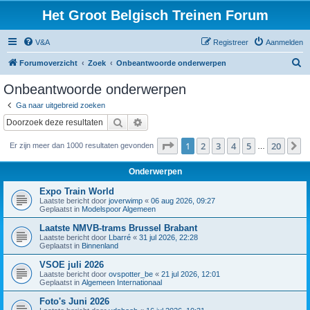
Het Groot Belgisch Treinen Forum
V&A
Registreer
Aanmelden
Z
Forumoverzicht
Zoek
Onbeantwoorde onderwerpen
o
Onbeantwoorde onderwerpen
e
Ga naar uitgebreid zoeken
k
Zoek
Uitgebreid zoeken
Pagina
1
van
20
1
2
3
4
5
20
V
Er zijn meer dan 1000 resultaten gevonden
…
Onderwerpen
Expo Train World
Laatste bericht door
joverwimp
«
06 aug 2026, 09:27
Geplaatst in
Modelspoor Algemeen
Laatste NMVB-trams Brussel Brabant
Laatste bericht door
Lbarré
«
31 jul 2026, 22:28
Geplaatst in
Binnenland
VSOE juli 2026
Laatste bericht door
ovspotter_be
«
21 jul 2026, 12:01
Geplaatst in
Algemeen Internationaal
Foto's Juni 2026