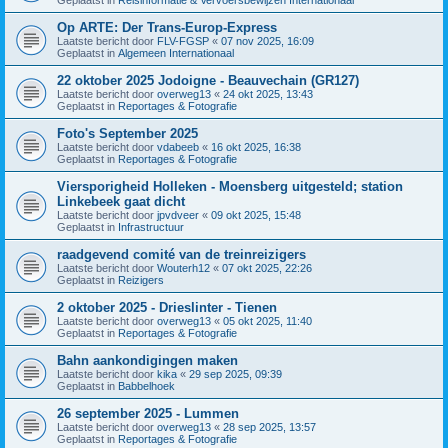
Op ARTE: Der Trans-Europ-Express
Laatste bericht door
FLV-FGSP
«
07 nov 2025, 16:09
Geplaatst in
Algemeen Internationaal
22 oktober 2025 Jodoigne - Beauvechain (GR127)
Laatste bericht door
overweg13
«
24 okt 2025, 13:43
Geplaatst in
Reportages & Fotografie
Foto's September 2025
Laatste bericht door
vdabeeb
«
16 okt 2025, 16:38
Geplaatst in
Reportages & Fotografie
Viersporigheid Holleken - Moensberg uitgesteld; station
Linkebeek gaat dicht
Laatste bericht door
jpvdveer
«
09 okt 2025, 15:48
Geplaatst in
Infrastructuur
raadgevend comité van de treinreizigers
Laatste bericht door
Wouterh12
«
07 okt 2025, 22:26
Geplaatst in
Reizigers
2 oktober 2025 - Drieslinter - Tienen
Laatste bericht door
overweg13
«
05 okt 2025, 11:40
Geplaatst in
Reportages & Fotografie
Bahn aankondigingen maken
Laatste bericht door
kika
«
29 sep 2025, 09:39
Geplaatst in
Babbelhoek
26 september 2025 - Lummen
Laatste bericht door
overweg13
«
28 sep 2025, 13:57
Geplaatst in
Reportages & Fotografie