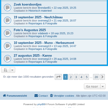
Zoek koersbordjes
Laatste bericht door
BrendanB1
«
22 sep 2025, 19:25
Geplaatst in
Historisch materieel
19 september 2025 - Neufchâteau
Laatste bericht door
overweg13
«
21 sep 2025, 16:07
Geplaatst in
Reportages & Fotografie
Foto's Augustus 2025
Laatste bericht door
vdabeeb
«
18 sep 2025, 15:23
Geplaatst in
Reportages & Fotografie
10 september 2025 - Muno - Herbeumont
Laatste bericht door
overweg13
«
13 sep 2025, 14:47
Geplaatst in
Reportages & Fotografie
27 augustus 2025 - Kanne
Laatste bericht door
overweg13
«
29 aug 2025, 14:08
Geplaatst in
Reportages & Fotografie
Pagina
1
van
20
1
2
3
4
5
20
V
Er zijn meer dan 1000 resultaten gevonden
…
Ga naar
Forumoverzicht
Contact
Verwijder cookies
Alle tijden zijn
UTC+02:00
Powered by
phpBB
® Forum Software © phpBB Limited