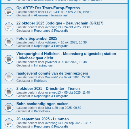
Op ARTE: Der Trans-Europ-Express
Laatste bericht door
FLV-FGSP
«
07 nov 2025, 16:09
Geplaatst in
Algemeen Internationaal
22 oktober 2025 Jodoigne - Beauvechain (GR127)
Laatste bericht door
overweg13
«
24 okt 2025, 13:43
Geplaatst in
Reportages & Fotografie
Foto's September 2025
Laatste bericht door
vdabeeb
«
16 okt 2025, 16:38
Geplaatst in
Reportages & Fotografie
Viersporigheid Holleken - Moensberg uitgesteld; station
Linkebeek gaat dicht
Laatste bericht door
jpvdveer
«
09 okt 2025, 15:48
Geplaatst in
Infrastructuur
raadgevend comité van de treinreizigers
Laatste bericht door
Wouterh12
«
07 okt 2025, 22:26
Geplaatst in
Reizigers
2 oktober 2025 - Drieslinter - Tienen
Laatste bericht door
overweg13
«
05 okt 2025, 11:40
Geplaatst in
Reportages & Fotografie
Bahn aankondigingen maken
Laatste bericht door
kika
«
29 sep 2025, 09:39
Geplaatst in
Babbelhoek
26 september 2025 - Lummen
Laatste bericht door
overweg13
«
28 sep 2025, 13:57
Geplaatst in
Reportages & Fotografie