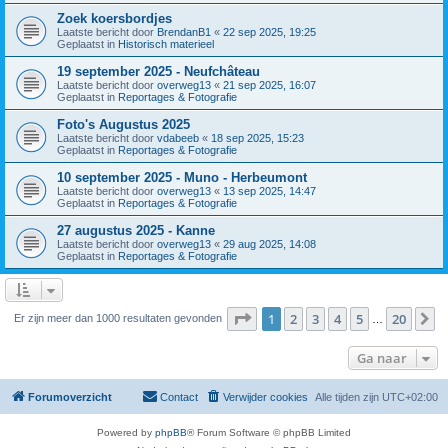
Zoek koersbordjes
Laatste bericht door
BrendanB1
«
22 sep 2025, 19:25
Geplaatst in
Historisch materieel
19 september 2025 - Neufchâteau
Laatste bericht door
overweg13
«
21 sep 2025, 16:07
Geplaatst in
Reportages & Fotografie
Foto's Augustus 2025
Laatste bericht door
vdabeeb
«
18 sep 2025, 15:23
Geplaatst in
Reportages & Fotografie
10 september 2025 - Muno - Herbeumont
Laatste bericht door
overweg13
«
13 sep 2025, 14:47
Geplaatst in
Reportages & Fotografie
27 augustus 2025 - Kanne
Laatste bericht door
overweg13
«
29 aug 2025, 14:08
Geplaatst in
Reportages & Fotografie
Pagina
1
van
20
1
2
3
4
5
20
V
Er zijn meer dan 1000 resultaten gevonden
…
Ga naar
Forumoverzicht
Contact
Verwijder cookies
Alle tijden zijn
UTC+02:00
Powered by
phpBB
® Forum Software © phpBB Limited