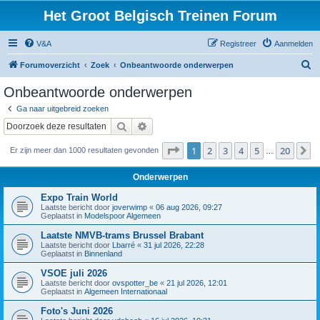
Het Groot Belgisch Treinen Forum
V&A
Registreer
Aanmelden
Z
Forumoverzicht
Zoek
Onbeantwoorde onderwerpen
o
Onbeantwoorde onderwerpen
e
Ga naar uitgebreid zoeken
k
Zoek
Uitgebreid zoeken
Pagina
1
van
20
1
2
3
4
5
20
V
Er zijn meer dan 1000 resultaten gevonden
…
Onderwerpen
Expo Train World
Laatste bericht door
joverwimp
«
06 aug 2026, 09:27
Geplaatst in
Modelspoor Algemeen
Laatste NMVB-trams Brussel Brabant
Laatste bericht door
Lbarré
«
31 jul 2026, 22:28
Geplaatst in
Binnenland
VSOE juli 2026
Laatste bericht door
ovspotter_be
«
21 jul 2026, 12:01
Geplaatst in
Algemeen Internationaal
Foto's Juni 2026