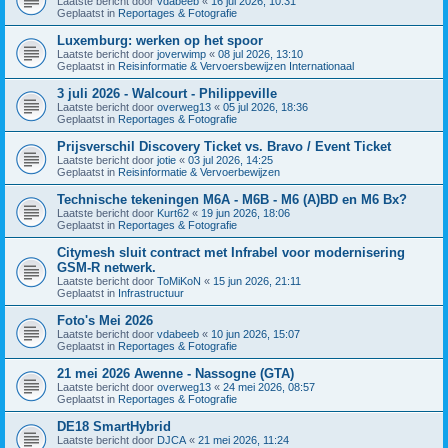
Laatste bericht door
vdabeeb
«
16 jul 2026, 10:31
Geplaatst in
Reportages & Fotografie
Luxemburg: werken op het spoor
Laatste bericht door
joverwimp
«
08 jul 2026, 13:10
Geplaatst in
Reisinformatie & Vervoersbewijzen Internationaal
3 juli 2026 - Walcourt - Philippeville
Laatste bericht door
overweg13
«
05 jul 2026, 18:36
Geplaatst in
Reportages & Fotografie
Prijsverschil Discovery Ticket vs. Bravo / Event Ticket
Laatste bericht door
jotie
«
03 jul 2026, 14:25
Geplaatst in
Reisinformatie & Vervoerbewijzen
Technische tekeningen M6A - M6B - M6 (A)BD en M6 Bx?
Laatste bericht door
Kurt62
«
19 jun 2026, 18:06
Geplaatst in
Reportages & Fotografie
Citymesh sluit contract met Infrabel voor modernisering
GSM-R netwerk.
Laatste bericht door
ToMiKoN
«
15 jun 2026, 21:11
Geplaatst in
Infrastructuur
Foto's Mei 2026
Laatste bericht door
vdabeeb
«
10 jun 2026, 15:07
Geplaatst in
Reportages & Fotografie
21 mei 2026 Awenne - Nassogne (GTA)
Laatste bericht door
overweg13
«
24 mei 2026, 08:57
Geplaatst in
Reportages & Fotografie
DE18 SmartHybrid
Laatste bericht door
DJCA
«
21 mei 2026, 11:24