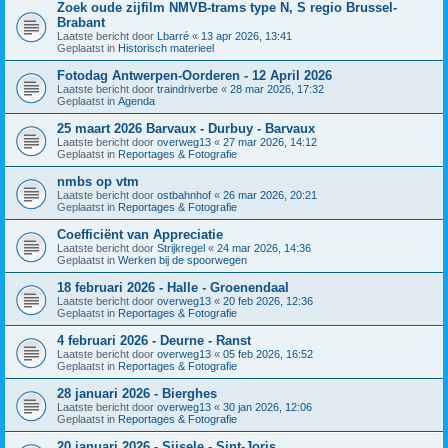
Zoek oude zijfilm NMVB-trams type N, S regio Brussel-
Brabant
Laatste bericht door
Lbarré
«
13 apr 2026, 13:41
Geplaatst in
Historisch materieel
Fotodag Antwerpen-Oorderen - 12 April 2026
Laatste bericht door
traindriverbe
«
28 mar 2026, 17:32
Geplaatst in
Agenda
25 maart 2026 Barvaux - Durbuy - Barvaux
Laatste bericht door
overweg13
«
27 mar 2026, 14:12
Geplaatst in
Reportages & Fotografie
nmbs op vtm
Laatste bericht door
ostbahnhof
«
26 mar 2026, 20:21
Geplaatst in
Reportages & Fotografie
Coefficiënt van Appreciatie
Laatste bericht door
Strijkregel
«
24 mar 2026, 14:36
Geplaatst in
Werken bij de spoorwegen
18 februari 2026 - Halle - Groenendaal
Laatste bericht door
overweg13
«
20 feb 2026, 12:36
Geplaatst in
Reportages & Fotografie
4 februari 2026 - Deurne - Ranst
Laatste bericht door
overweg13
«
05 feb 2026, 16:52
Geplaatst in
Reportages & Fotografie
28 januari 2026 - Bierghes
Laatste bericht door
overweg13
«
30 jan 2026, 12:06
Geplaatst in
Reportages & Fotografie
20 januari 2026 - Sijsele - Sint-Joris