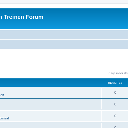
h Treinen Forum
Er zijn meer d
REACTIES
0
een
0
0
ionaal
0