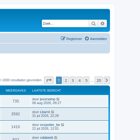
Zoek
Uitgebreid zoeken
Registreer
Aanmelden
Pagina
1
van
20
1
2
3
4
5
20
Volgende
an 1000 resultaten gevonden
…
WEERGAVES
LAATSTE BERICHT
door
joverwimp
735
06 aug 2026, 09:27
door
Lbarré
3592
31 jul 2026, 22:28
door
ovspotter_be
1410
21 jul 2026, 12:01
door
vdabeeb
822