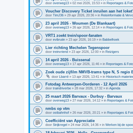
door
overweg13
»
02 mei 2026, 15:53
» in
Reportages & Foto
Voucher Discovery Ticket inruilen aan het loket
door
TimJ36
»
29 apr 2026, 20:36
» in
Reisinformatie & Verv
23 april 2026 - Woumen (De Blankaart)
door
overweg13
»
26 apr 2026, 12:14
» in
Reportages & Foto
VRT1 zoekt trein/spoor-fanaten
door
evibrutin
»
23 apr 2026, 16:19
» in
Babbelhoek
Lier richting Mechelen Tegenspoor
door
treinvriend
»
23 apr 2026, 12:00
» in
Reizigers
14 april 2026 - Buissenal
door
overweg13
»
17 apr 2026, 11:46
» in
Reportages & Foto
Zoek oude zijfilm NMVB-trams type N, S regio 
door
Lbarré
»
13 apr 2026, 13:41
» in
Historisch materie
Fotodag Antwerpen-Oorderen - 12 April 2026
door
traindriverbe
»
28 mar 2026, 17:32
» in
Agenda
25 maart 2026 Barvaux - Durbuy - Barvaux
door
overweg13
»
27 mar 2026, 14:12
» in
Reportages & Fot
nmbs op vtm
door
ostbahnhof
»
26 mar 2026, 20:21
» in
Reportages & Fot
Coefficiënt van Appreciatie
door
Strijkregel
»
24 mar 2026, 14:36
» in
Werken bij de spo
18 februari 2026 - Halle - Groenendaal