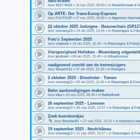
Italo-tickets
door
4017-4018
»
16 nov 2025, 06:50
» in
Reisinformatie & V
Op ARTE: Der Trans-Europ-Express
door
FLV-FGSP
»
07 nov 2025, 16:09
» in
Algemeen Internat
22 oktober 2025 Jodoigne - Beauvechain (GR12
door
overweg13
»
24 okt 2025, 13:43
» in
Reportages & Foto
Foto's September 2025
door
vdabeeb
»
16 okt 2025, 16:38
» in
Reportages & Fotogr
Viersporigheid Holleken - Moensberg uitgesteld
door
jpvdveer
»
09 okt 2025, 15:48
» in
Infrastructuur
raadgevend comité van de treinreizigers
door
Wouterh12
»
07 okt 2025, 22:26
» in
Reizigers
2 oktober 2025 - Drieslinter - Tienen
door
overweg13
»
05 okt 2025, 11:40
» in
Reportages & Foto
Bahn aankondigingen maken
door
kika
»
29 sep 2025, 09:39
» in
Babbelhoek
26 september 2025 - Lummen
door
overweg13
»
28 sep 2025, 13:57
» in
Reportages & Foto
Zoek koersbordjes
door
BrendanB1
»
22 sep 2025, 19:25
» in
Historisch ma
19 september 2025 - Neufchâteau
door
overweg13
»
21 sep 2025, 16:07
» in
Reportages & Foto