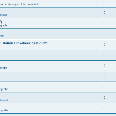
0
ervoersbewijzen Internationaal
0
ionaal
7)
0
grafie
0
afie
; station Linkebeek gaat dicht
0
0
0
grafie
0
0
grafie
0
terieel
0
grafie