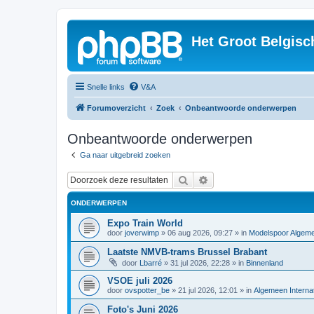
Het Groot Belgisc
Snelle links
V&A
Forumoverzicht
Zoek
Onbeantwoorde onderwerpen
Onbeantwoorde onderwerpen
Ga naar uitgebreid zoeken
Zoek
Uitgebreid zoeken
ONDERWERPEN
Expo Train World
door
joverwimp
»
06 aug 2026, 09:27
» in
Modelspoor Algem
Laatste NMVB-trams Brussel Brabant
door
Lbarré
»
31 jul 2026, 22:28
» in
Binnenland
VSOE juli 2026
door
ovspotter_be
»
21 jul 2026, 12:01
» in
Algemeen Internat
Foto's Juni 2026