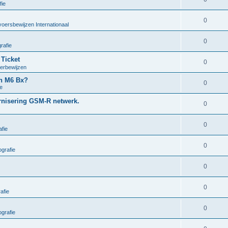
fie
0
voersbewijzen Internationaal
0
rafie
 Ticket
0
oerbewijzen
en M6 Bx?
0
e
ernisering GSM-R netwerk.
0
0
fie
0
grafie
0
0
afie
0
grafie