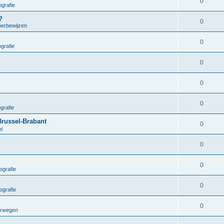
0
grafie
?
0
oerbewijzen
0
grafie
0
0
0
grafie
Brussel-Brabant
0
el
0
0
ografie
0
ografie
0
orwegen