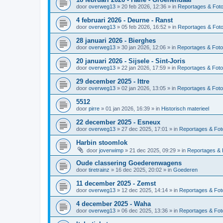
door
overweg13
»
20 feb 2026, 12:36
» in
Reportages & Foto
4 februari 2026 - Deurne - Ranst
door
overweg13
»
05 feb 2026, 16:52
» in
Reportages & Foto
28 januari 2026 - Bierghes
door
overweg13
»
30 jan 2026, 12:06
» in
Reportages & Foto
20 januari 2026 - Sijsele - Sint-Joris
door
overweg13
»
22 jan 2026, 17:59
» in
Reportages & Foto
29 december 2025 - Ittre
door
overweg13
»
02 jan 2026, 13:05
» in
Reportages & Foto
5512
door
pirre
»
01 jan 2026, 16:39
» in
Historisch materieel
22 december 2025 - Esneux
door
overweg13
»
27 dec 2025, 17:01
» in
Reportages & Foto
Harbin stoomlok
door
joverwimp
»
21 dec 2025, 09:29
» in
Reportages & 
Oude classering Goederenwagens
door
tiretrainz
»
16 dec 2025, 20:02
» in
Goederen
11 december 2025 - Zemst
door
overweg13
»
12 dec 2025, 14:14
» in
Reportages & Foto
4 december 2025 - Waha
door
overweg13
»
06 dec 2025, 13:36
» in
Reportages & Foto