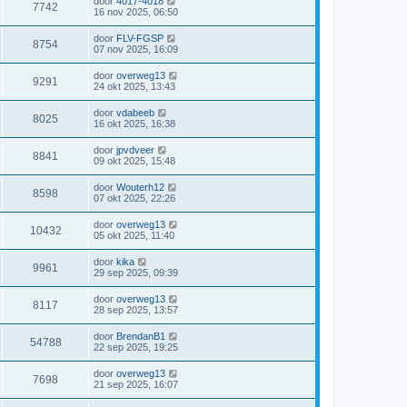
door
4017-4018
7742
16 nov 2025, 06:50
door
FLV-FGSP
8754
07 nov 2025, 16:09
door
overweg13
9291
24 okt 2025, 13:43
door
vdabeeb
8025
16 okt 2025, 16:38
door
jpvdveer
8841
09 okt 2025, 15:48
door
Wouterh12
8598
07 okt 2025, 22:26
door
overweg13
10432
05 okt 2025, 11:40
door
kika
9961
29 sep 2025, 09:39
door
overweg13
8117
28 sep 2025, 13:57
door
BrendanB1
54788
22 sep 2025, 19:25
door
overweg13
7698
21 sep 2025, 16:07