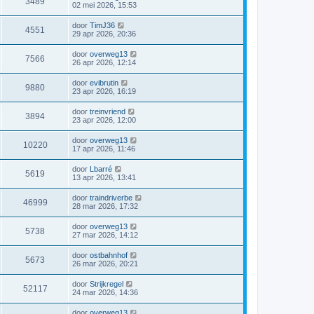
3489
02 mei 2026, 15:53
door
TimJ36
4551
29 apr 2026, 20:36
door
overweg13
7566
26 apr 2026, 12:14
door
evibrutin
9880
23 apr 2026, 16:19
door
treinvriend
3894
23 apr 2026, 12:00
door
overweg13
10220
17 apr 2026, 11:46
door
Lbarré
5619
13 apr 2026, 13:41
door
traindriverbe
46999
28 mar 2026, 17:32
door
overweg13
5738
27 mar 2026, 14:12
door
ostbahnhof
5673
26 mar 2026, 20:21
door
Strijkregel
52117
24 mar 2026, 14:36
door
overweg13