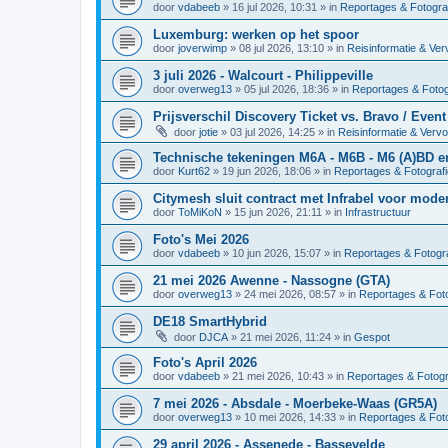
door
vdabeeb
»
16 jul 2026, 10:31
» in
Reportages & Fotogra
Luxemburg: werken op het spoor
door
joverwimp
»
08 jul 2026, 13:10
» in
Reisinformatie & Ver
3 juli 2026 - Walcourt - Philippeville
door
overweg13
»
05 jul 2026, 18:36
» in
Reportages & Fotog
Prijsverschil Discovery Ticket vs. Bravo / Event
door
jotie
»
03 jul 2026, 14:25
» in
Reisinformatie & Verv
Technische tekeningen M6A - M6B - M6 (A)BD 
door
Kurt62
»
19 jun 2026, 18:06
» in
Reportages & Fotografi
Citymesh sluit contract met Infrabel voor mod
door
ToMiKoN
»
15 jun 2026, 21:11
» in
Infrastructuur
Foto's Mei 2026
door
vdabeeb
»
10 jun 2026, 15:07
» in
Reportages & Fotogra
21 mei 2026 Awenne - Nassogne (GTA)
door
overweg13
»
24 mei 2026, 08:57
» in
Reportages & Foto
DE18 SmartHybrid
door
DJCA
»
21 mei 2026, 11:24
» in
Gespot
Foto's April 2026
door
vdabeeb
»
21 mei 2026, 10:43
» in
Reportages & Fotogr
7 mei 2026 - Absdale - Moerbeke-Waas (GR5A)
door
overweg13
»
10 mei 2026, 14:33
» in
Reportages & Foto
29 april 2026 - Assenede - Bassevelde