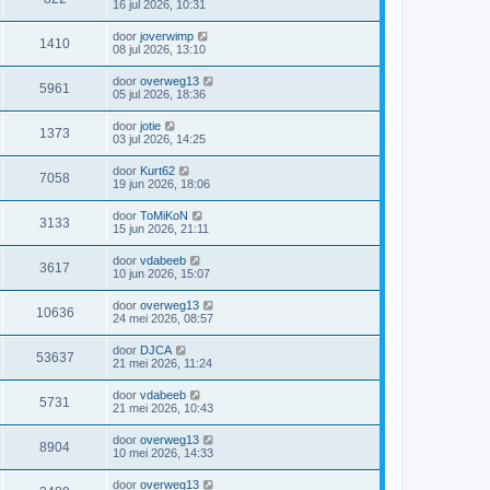
16 jul 2026, 10:31
door
joverwimp
1410
08 jul 2026, 13:10
door
overweg13
5961
05 jul 2026, 18:36
door
jotie
1373
03 jul 2026, 14:25
door
Kurt62
7058
19 jun 2026, 18:06
door
ToMiKoN
3133
15 jun 2026, 21:11
door
vdabeeb
3617
10 jun 2026, 15:07
door
overweg13
10636
24 mei 2026, 08:57
door
DJCA
53637
21 mei 2026, 11:24
door
vdabeeb
5731
21 mei 2026, 10:43
door
overweg13
8904
10 mei 2026, 14:33
door
overweg13