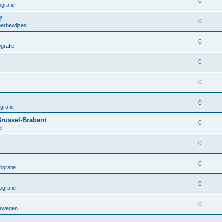
0
grafie
?
0
oerbewijzen
0
grafie
0
0
0
grafie
Brussel-Brabant
0
el
0
0
ografie
0
ografie
0
orwegen