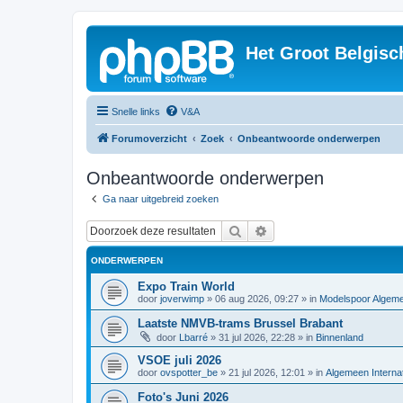
Het Groot Belgisc
Snelle links
V&A
Forumoverzicht
Zoek
Onbeantwoorde onderwerpen
Onbeantwoorde onderwerpen
Ga naar uitgebreid zoeken
Zoek
Uitgebreid zoeken
ONDERWERPEN
Expo Train World
door
joverwimp
»
06 aug 2026, 09:27
» in
Modelspoor Algem
Laatste NMVB-trams Brussel Brabant
door
Lbarré
»
31 jul 2026, 22:28
» in
Binnenland
VSOE juli 2026
door
ovspotter_be
»
21 jul 2026, 12:01
» in
Algemeen Internat
Foto's Juni 2026