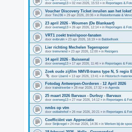
door
overweg13
»
02 mei 2026, 15:53
» in
Reportages & Foto
Voucher Discovery Ticket inruilen aan het loket
door
TimJ36
»
29 apr 2026, 20:36
» in
Reisinformatie & Verv
23 april 2026 - Woumen (De Blankaart)
door
overweg13
»
26 apr 2026, 12:14
» in
Reportages & Foto
VRT1 zoekt trein/spoor-fanaten
door
evibrutin
»
23 apr 2026, 16:19
» in
Babbelhoek
Lier richting Mechelen Tegenspoor
door
treinvriend
»
23 apr 2026, 12:00
» in
Reizigers
14 april 2026 - Buissenal
door
overweg13
»
17 apr 2026, 11:46
» in
Reportages & Foto
Zoek oude zijfilm NMVB-trams type N, S regio 
door
Lbarré
»
13 apr 2026, 13:41
» in
Historisch materie
Fotodag Antwerpen-Oorderen - 12 April 2026
door
traindriverbe
»
28 mar 2026, 17:32
» in
Agenda
25 maart 2026 Barvaux - Durbuy - Barvaux
door
overweg13
»
27 mar 2026, 14:12
» in
Reportages & Fot
nmbs op vtm
door
ostbahnhof
»
26 mar 2026, 20:21
» in
Reportages & Fot
Coefficiënt van Appreciatie
door
Strijkregel
»
24 mar 2026, 14:36
» in
Werken bij de spo
18 februari 2026 - Halle - Groenendaal