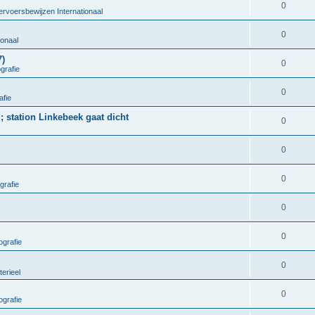
0
ervoersbewijzen Internationaal
0
ionaal
7)
0
grafie
0
afie
; station Linkebeek gaat dicht
0
0
0
grafie
0
0
grafie
0
terieel
0
grafie