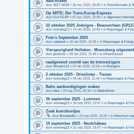
Italo-tickets
door
4017-4018
»
16 nov 2025, 06:50
» in
Reisinformatie & V
Op ARTE: Der Trans-Europ-Express
door
FLV-FGSP
»
07 nov 2025, 16:09
» in
Algemeen Internat
22 oktober 2025 Jodoigne - Beauvechain (GR12
door
overweg13
»
24 okt 2025, 13:43
» in
Reportages & Foto
Foto's September 2025
door
vdabeeb
»
16 okt 2025, 16:38
» in
Reportages & Fotogr
Viersporigheid Holleken - Moensberg uitgesteld
door
jpvdveer
»
09 okt 2025, 15:48
» in
Infrastructuur
raadgevend comité van de treinreizigers
door
Wouterh12
»
07 okt 2025, 22:26
» in
Reizigers
2 oktober 2025 - Drieslinter - Tienen
door
overweg13
»
05 okt 2025, 11:40
» in
Reportages & Foto
Bahn aankondigingen maken
door
kika
»
29 sep 2025, 09:39
» in
Babbelhoek
26 september 2025 - Lummen
door
overweg13
»
28 sep 2025, 13:57
» in
Reportages & Foto
Zoek koersbordjes
door
BrendanB1
»
22 sep 2025, 19:25
» in
Historisch ma
19 september 2025 - Neufchâteau
door
overweg13
»
21 sep 2025, 16:07
» in
Reportages & Foto