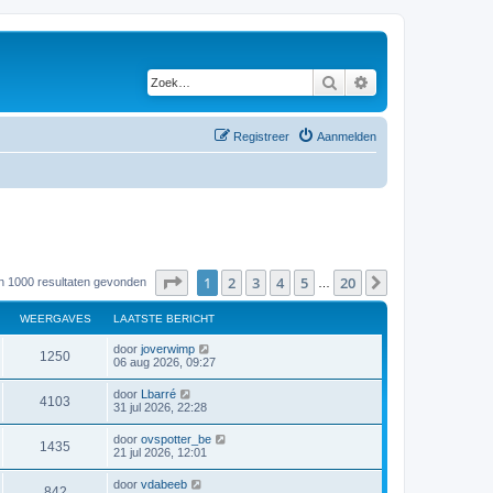
Zoek
Uitgebreid zoeken
Registreer
Aanmelden
Pagina
1
van
20
1
2
3
4
5
20
Volgende
an 1000 resultaten gevonden
…
WEERGAVES
LAATSTE BERICHT
door
joverwimp
1250
06 aug 2026, 09:27
door
Lbarré
4103
31 jul 2026, 22:28
door
ovspotter_be
1435
21 jul 2026, 12:01
door
vdabeeb
842