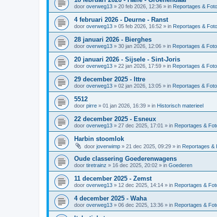
door
overweg13
»
20 feb 2026, 12:36
» in
Reportages & Foto
4 februari 2026 - Deurne - Ranst
door
overweg13
»
05 feb 2026, 16:52
» in
Reportages & Foto
28 januari 2026 - Bierghes
door
overweg13
»
30 jan 2026, 12:06
» in
Reportages & Foto
20 januari 2026 - Sijsele - Sint-Joris
door
overweg13
»
22 jan 2026, 17:59
» in
Reportages & Foto
29 december 2025 - Ittre
door
overweg13
»
02 jan 2026, 13:05
» in
Reportages & Foto
5512
door
pirre
»
01 jan 2026, 16:39
» in
Historisch materieel
22 december 2025 - Esneux
door
overweg13
»
27 dec 2025, 17:01
» in
Reportages & Foto
Harbin stoomlok
door
joverwimp
»
21 dec 2025, 09:29
» in
Reportages & 
Oude classering Goederenwagens
door
tiretrainz
»
16 dec 2025, 20:02
» in
Goederen
11 december 2025 - Zemst
door
overweg13
»
12 dec 2025, 14:14
» in
Reportages & Foto
4 december 2025 - Waha
door
overweg13
»
06 dec 2025, 13:36
» in
Reportages & Foto