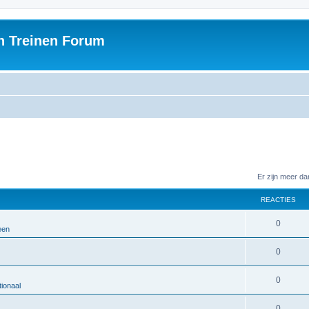
h Treinen Forum
Er zijn meer d
REACTIES
0
een
0
0
ionaal
0