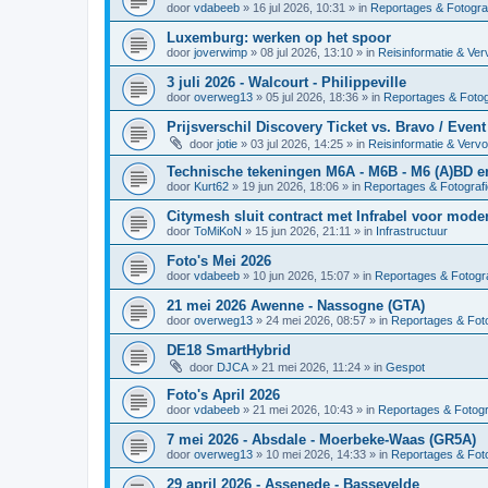
door
vdabeeb
»
16 jul 2026, 10:31
» in
Reportages & Fotogra
Luxemburg: werken op het spoor
door
joverwimp
»
08 jul 2026, 13:10
» in
Reisinformatie & Ver
3 juli 2026 - Walcourt - Philippeville
door
overweg13
»
05 jul 2026, 18:36
» in
Reportages & Fotog
Prijsverschil Discovery Ticket vs. Bravo / Event
door
jotie
»
03 jul 2026, 14:25
» in
Reisinformatie & Verv
Technische tekeningen M6A - M6B - M6 (A)BD 
door
Kurt62
»
19 jun 2026, 18:06
» in
Reportages & Fotografi
Citymesh sluit contract met Infrabel voor mod
door
ToMiKoN
»
15 jun 2026, 21:11
» in
Infrastructuur
Foto's Mei 2026
door
vdabeeb
»
10 jun 2026, 15:07
» in
Reportages & Fotogra
21 mei 2026 Awenne - Nassogne (GTA)
door
overweg13
»
24 mei 2026, 08:57
» in
Reportages & Foto
DE18 SmartHybrid
door
DJCA
»
21 mei 2026, 11:24
» in
Gespot
Foto's April 2026
door
vdabeeb
»
21 mei 2026, 10:43
» in
Reportages & Fotogr
7 mei 2026 - Absdale - Moerbeke-Waas (GR5A)
door
overweg13
»
10 mei 2026, 14:33
» in
Reportages & Foto
29 april 2026 - Assenede - Bassevelde