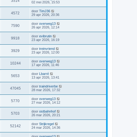
3514
02 mei 2026, 15:53
door
TimJ36
4572
29 apr 2026, 20:36
door
overweg13
7590
26 apr 2026, 12:14
door
evibrutin
9918
23 apr 2026, 16:19
door
treinvriend
3929
23 apr 2026, 12:00
door
overweg13
10244
17 apr 2026, 11:46
door
Lbarré
5653
13 apr 2026, 13:41
door
traindriverbe
47045
28 mar 2026, 17:32
door
overweg13
5770
27 mar 2026, 14:12
door
ostbahnhof
5703
26 mar 2026, 20:21
door
Strijkregel
52142
24 mar 2026, 14:36
door
overweg13