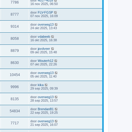
door
4017-4018
7786
16 nov 2025, 06:50
door
FLV-FGSP
8777
07 nov 2025, 16:09
door
overweg13
9314
24 okt 2025, 13:43
door
vdabeeb
8058
16 okt 2025, 16:38
door
jpvdveer
8879
09 okt 2025, 15:48
door
Wouterh12
8630
07 okt 2025, 22:26
door
overweg13
10454
05 okt 2025, 11:40
door
kika
9996
29 sep 2025, 09:39
door
overweg13
8135
28 sep 2025, 13:57
door
BrendanB1
54834
22 sep 2025, 19:25
door
overweg13
7717
21 sep 2025, 16:07