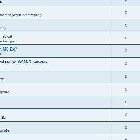
fie
0
voersbewijzen Internationaal
0
rafie
 Ticket
0
oerbewijzen
en M6 Bx?
0
e
ernisering GSM-R netwerk.
0
0
fie
0
grafie
0
0
afie
0
grafie