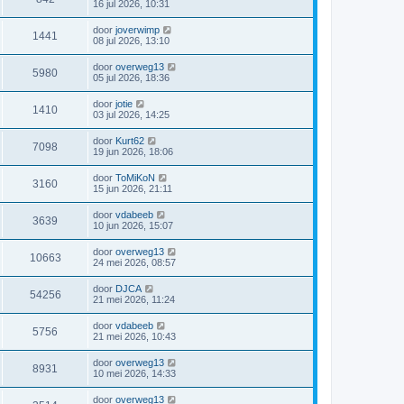
16 jul 2026, 10:31
door
joverwimp
1441
08 jul 2026, 13:10
door
overweg13
5980
05 jul 2026, 18:36
door
jotie
1410
03 jul 2026, 14:25
door
Kurt62
7098
19 jun 2026, 18:06
door
ToMiKoN
3160
15 jun 2026, 21:11
door
vdabeeb
3639
10 jun 2026, 15:07
door
overweg13
10663
24 mei 2026, 08:57
door
DJCA
54256
21 mei 2026, 11:24
door
vdabeeb
5756
21 mei 2026, 10:43
door
overweg13
8931
10 mei 2026, 14:33
door
overweg13