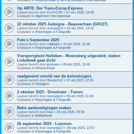
Op ARTE: Der Trans-Europ-Express
Laatste bericht door
FLV-FGSP
«
07 nov 2025, 16:09
Geplaatst in
Algemeen Internationaal
22 oktober 2025 Jodoigne - Beauvechain (GR127)
Laatste bericht door
overweg13
«
24 okt 2025, 13:43
Geplaatst in
Reportages & Fotografie
Foto's September 2025
Laatste bericht door
vdabeeb
«
16 okt 2025, 16:38
Geplaatst in
Reportages & Fotografie
Viersporigheid Holleken - Moensberg uitgesteld; station
Linkebeek gaat dicht
Laatste bericht door
jpvdveer
«
09 okt 2025, 15:48
Geplaatst in
Infrastructuur
raadgevend comité van de treinreizigers
Laatste bericht door
Wouterh12
«
07 okt 2025, 22:26
Geplaatst in
Reizigers
2 oktober 2025 - Drieslinter - Tienen
Laatste bericht door
overweg13
«
05 okt 2025, 11:40
Geplaatst in
Reportages & Fotografie
Bahn aankondigingen maken
Laatste bericht door
kika
«
29 sep 2025, 09:39
Geplaatst in
Babbelhoek
26 september 2025 - Lummen
Laatste bericht door
overweg13
«
28 sep 2025, 13:57
Geplaatst in
Reportages & Fotografie