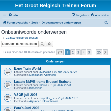
Het Groot Belgisch Treinen Forum
V&A
Registreer
Aanmelden
Z
Forumoverzicht
Zoek
Onbeantwoorde onderwerpen
o
Onbeantwoorde onderwerpen
e
Ga naar uitgebreid zoeken
k
Zoek
Uitgebreid zoeken
Pagina
1
van
20
1
2
3
4
5
20
V
Er zijn meer dan 1000 resultaten gevonden
…
Onderwerpen
Expo Train World
Laatste bericht door
joverwimp
«
06 aug 2026, 09:27
Geplaatst in
Modelspoor Algemeen
Laatste NMVB-trams Brussel Brabant
Laatste bericht door
Lbarré
«
31 jul 2026, 22:28
Geplaatst in
Binnenland
VSOE juli 2026
Laatste bericht door
ovspotter_be
«
21 jul 2026, 12:01
Geplaatst in
Algemeen Internationaal
Foto's Juni 2026