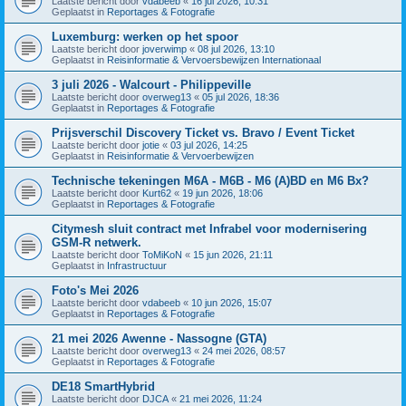
Laatste bericht door
vdabeeb
«
16 jul 2026, 10:31
Geplaatst in
Reportages & Fotografie
Luxemburg: werken op het spoor
Laatste bericht door
joverwimp
«
08 jul 2026, 13:10
Geplaatst in
Reisinformatie & Vervoersbewijzen Internationaal
3 juli 2026 - Walcourt - Philippeville
Laatste bericht door
overweg13
«
05 jul 2026, 18:36
Geplaatst in
Reportages & Fotografie
Prijsverschil Discovery Ticket vs. Bravo / Event Ticket
Laatste bericht door
jotie
«
03 jul 2026, 14:25
Geplaatst in
Reisinformatie & Vervoerbewijzen
Technische tekeningen M6A - M6B - M6 (A)BD en M6 Bx?
Laatste bericht door
Kurt62
«
19 jun 2026, 18:06
Geplaatst in
Reportages & Fotografie
Citymesh sluit contract met Infrabel voor modernisering
GSM-R netwerk.
Laatste bericht door
ToMiKoN
«
15 jun 2026, 21:11
Geplaatst in
Infrastructuur
Foto's Mei 2026
Laatste bericht door
vdabeeb
«
10 jun 2026, 15:07
Geplaatst in
Reportages & Fotografie
21 mei 2026 Awenne - Nassogne (GTA)
Laatste bericht door
overweg13
«
24 mei 2026, 08:57
Geplaatst in
Reportages & Fotografie
DE18 SmartHybrid
Laatste bericht door
DJCA
«
21 mei 2026, 11:24