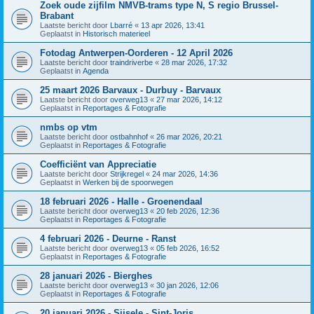
Zoek oude zijfilm NMVB-trams type N, S regio Brussel-
Brabant
Laatste bericht door
Lbarré
«
13 apr 2026, 13:41
Geplaatst in
Historisch materieel
Fotodag Antwerpen-Oorderen - 12 April 2026
Laatste bericht door
traindriverbe
«
28 mar 2026, 17:32
Geplaatst in
Agenda
25 maart 2026 Barvaux - Durbuy - Barvaux
Laatste bericht door
overweg13
«
27 mar 2026, 14:12
Geplaatst in
Reportages & Fotografie
nmbs op vtm
Laatste bericht door
ostbahnhof
«
26 mar 2026, 20:21
Geplaatst in
Reportages & Fotografie
Coefficiënt van Appreciatie
Laatste bericht door
Strijkregel
«
24 mar 2026, 14:36
Geplaatst in
Werken bij de spoorwegen
18 februari 2026 - Halle - Groenendaal
Laatste bericht door
overweg13
«
20 feb 2026, 12:36
Geplaatst in
Reportages & Fotografie
4 februari 2026 - Deurne - Ranst
Laatste bericht door
overweg13
«
05 feb 2026, 16:52
Geplaatst in
Reportages & Fotografie
28 januari 2026 - Bierghes
Laatste bericht door
overweg13
«
30 jan 2026, 12:06
Geplaatst in
Reportages & Fotografie
20 januari 2026 - Sijsele - Sint-Joris