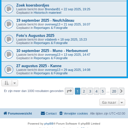
Zoek koersbordjes
Laatste bericht door
BrendanB1
«
22 sep 2025, 19:25
Geplaatst in
Historisch materieel
19 september 2025 - Neufchâteau
Laatste bericht door
overweg13
«
21 sep 2025, 16:07
Geplaatst in
Reportages & Fotografie
Foto's Augustus 2025
Laatste bericht door
vdabeeb
«
18 sep 2025, 15:23
Geplaatst in
Reportages & Fotografie
10 september 2025 - Muno - Herbeumont
Laatste bericht door
overweg13
«
13 sep 2025, 14:47
Geplaatst in
Reportages & Fotografie
27 augustus 2025 - Kanne
Laatste bericht door
overweg13
«
29 aug 2025, 14:08
Geplaatst in
Reportages & Fotografie
Pagina
1
van
20
1
2
3
4
5
20
V
Er zijn meer dan 1000 resultaten gevonden
…
Ga naar
Forumoverzicht
Contact
Verwijder cookies
Alle tijden zijn
UTC+02:00
Powered by
phpBB
® Forum Software © phpBB Limited