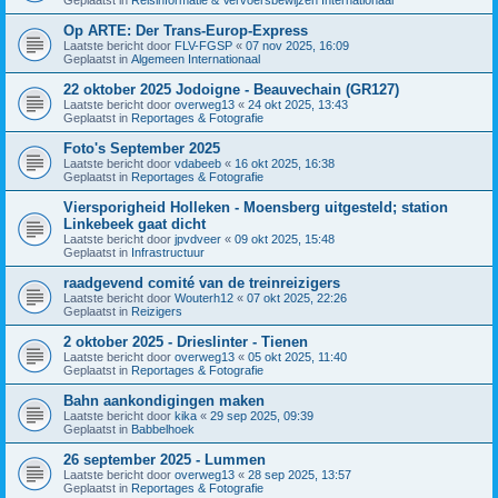
Op ARTE: Der Trans-Europ-Express
Laatste bericht door
FLV-FGSP
«
07 nov 2025, 16:09
Geplaatst in
Algemeen Internationaal
22 oktober 2025 Jodoigne - Beauvechain (GR127)
Laatste bericht door
overweg13
«
24 okt 2025, 13:43
Geplaatst in
Reportages & Fotografie
Foto's September 2025
Laatste bericht door
vdabeeb
«
16 okt 2025, 16:38
Geplaatst in
Reportages & Fotografie
Viersporigheid Holleken - Moensberg uitgesteld; station
Linkebeek gaat dicht
Laatste bericht door
jpvdveer
«
09 okt 2025, 15:48
Geplaatst in
Infrastructuur
raadgevend comité van de treinreizigers
Laatste bericht door
Wouterh12
«
07 okt 2025, 22:26
Geplaatst in
Reizigers
2 oktober 2025 - Drieslinter - Tienen
Laatste bericht door
overweg13
«
05 okt 2025, 11:40
Geplaatst in
Reportages & Fotografie
Bahn aankondigingen maken
Laatste bericht door
kika
«
29 sep 2025, 09:39
Geplaatst in
Babbelhoek
26 september 2025 - Lummen
Laatste bericht door
overweg13
«
28 sep 2025, 13:57
Geplaatst in
Reportages & Fotografie