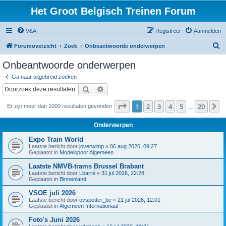
Het Groot Belgisch Treinen Forum
V&A
Registreer
Aanmelden
Z
Forumoverzicht
Zoek
Onbeantwoorde onderwerpen
o
Onbeantwoorde onderwerpen
e
Ga naar uitgebreid zoeken
k
Zoek
Uitgebreid zoeken
Pagina
1
van
20
1
2
3
4
5
20
V
Er zijn meer dan 1000 resultaten gevonden
…
Onderwerpen
Expo Train World
Laatste bericht door
joverwimp
«
06 aug 2026, 09:27
Geplaatst in
Modelspoor Algemeen
Laatste NMVB-trams Brussel Brabant
Laatste bericht door
Lbarré
«
31 jul 2026, 22:28
Geplaatst in
Binnenland
VSOE juli 2026
Laatste bericht door
ovspotter_be
«
21 jul 2026, 12:01
Geplaatst in
Algemeen Internationaal
Foto's Juni 2026