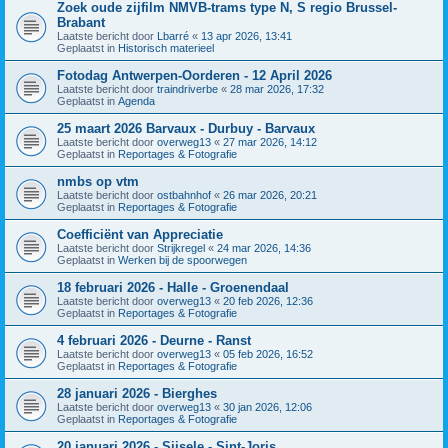
Zoek oude zijfilm NMVB-trams type N, S regio Brussel-
Brabant
Laatste bericht door
Lbarré
«
13 apr 2026, 13:41
Geplaatst in
Historisch materieel
Fotodag Antwerpen-Oorderen - 12 April 2026
Laatste bericht door
traindriverbe
«
28 mar 2026, 17:32
Geplaatst in
Agenda
25 maart 2026 Barvaux - Durbuy - Barvaux
Laatste bericht door
overweg13
«
27 mar 2026, 14:12
Geplaatst in
Reportages & Fotografie
nmbs op vtm
Laatste bericht door
ostbahnhof
«
26 mar 2026, 20:21
Geplaatst in
Reportages & Fotografie
Coefficiënt van Appreciatie
Laatste bericht door
Strijkregel
«
24 mar 2026, 14:36
Geplaatst in
Werken bij de spoorwegen
18 februari 2026 - Halle - Groenendaal
Laatste bericht door
overweg13
«
20 feb 2026, 12:36
Geplaatst in
Reportages & Fotografie
4 februari 2026 - Deurne - Ranst
Laatste bericht door
overweg13
«
05 feb 2026, 16:52
Geplaatst in
Reportages & Fotografie
28 januari 2026 - Bierghes
Laatste bericht door
overweg13
«
30 jan 2026, 12:06
Geplaatst in
Reportages & Fotografie
20 januari 2026 - Sijsele - Sint-Joris