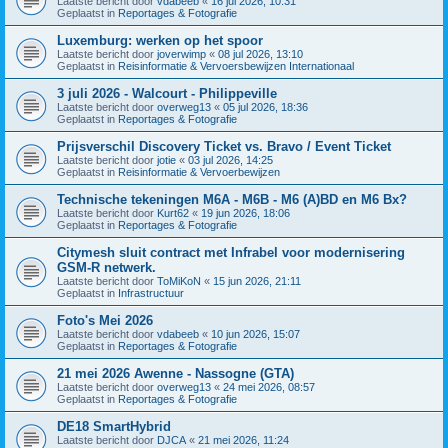
Laatste bericht door
vdabeeb
«
16 jul 2026, 10:31
Geplaatst in
Reportages & Fotografie
Luxemburg: werken op het spoor
Laatste bericht door
joverwimp
«
08 jul 2026, 13:10
Geplaatst in
Reisinformatie & Vervoersbewijzen Internationaal
3 juli 2026 - Walcourt - Philippeville
Laatste bericht door
overweg13
«
05 jul 2026, 18:36
Geplaatst in
Reportages & Fotografie
Prijsverschil Discovery Ticket vs. Bravo / Event Ticket
Laatste bericht door
jotie
«
03 jul 2026, 14:25
Geplaatst in
Reisinformatie & Vervoerbewijzen
Technische tekeningen M6A - M6B - M6 (A)BD en M6 Bx?
Laatste bericht door
Kurt62
«
19 jun 2026, 18:06
Geplaatst in
Reportages & Fotografie
Citymesh sluit contract met Infrabel voor modernisering
GSM-R netwerk.
Laatste bericht door
ToMiKoN
«
15 jun 2026, 21:11
Geplaatst in
Infrastructuur
Foto's Mei 2026
Laatste bericht door
vdabeeb
«
10 jun 2026, 15:07
Geplaatst in
Reportages & Fotografie
21 mei 2026 Awenne - Nassogne (GTA)
Laatste bericht door
overweg13
«
24 mei 2026, 08:57
Geplaatst in
Reportages & Fotografie
DE18 SmartHybrid
Laatste bericht door
DJCA
«
21 mei 2026, 11:24