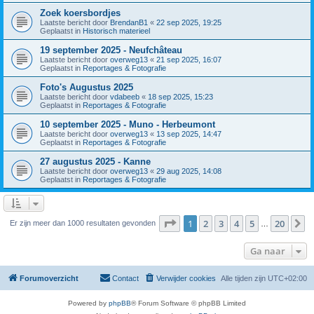
Zoek koersbordjes
Laatste bericht door
BrendanB1
«
22 sep 2025, 19:25
Geplaatst in
Historisch materieel
19 september 2025 - Neufchâteau
Laatste bericht door
overweg13
«
21 sep 2025, 16:07
Geplaatst in
Reportages & Fotografie
Foto's Augustus 2025
Laatste bericht door
vdabeeb
«
18 sep 2025, 15:23
Geplaatst in
Reportages & Fotografie
10 september 2025 - Muno - Herbeumont
Laatste bericht door
overweg13
«
13 sep 2025, 14:47
Geplaatst in
Reportages & Fotografie
27 augustus 2025 - Kanne
Laatste bericht door
overweg13
«
29 aug 2025, 14:08
Geplaatst in
Reportages & Fotografie
Pagina
1
van
20
1
2
3
4
5
20
V
Er zijn meer dan 1000 resultaten gevonden
…
Ga naar
Forumoverzicht
Contact
Verwijder cookies
Alle tijden zijn
UTC+02:00
Powered by
phpBB
® Forum Software © phpBB Limited