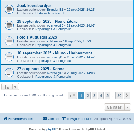
Zoek koersbordjes
Laatste bericht door
BrendanB1
«
22 sep 2025, 19:25
Geplaatst in
Historisch materieel
19 september 2025 - Neufchâteau
Laatste bericht door
overweg13
«
21 sep 2025, 16:07
Geplaatst in
Reportages & Fotografie
Foto's Augustus 2025
Laatste bericht door
vdabeeb
«
18 sep 2025, 15:23
Geplaatst in
Reportages & Fotografie
10 september 2025 - Muno - Herbeumont
Laatste bericht door
overweg13
«
13 sep 2025, 14:47
Geplaatst in
Reportages & Fotografie
27 augustus 2025 - Kanne
Laatste bericht door
overweg13
«
29 aug 2025, 14:08
Geplaatst in
Reportages & Fotografie
Pagina
1
van
20
1
2
3
4
5
20
V
Er zijn meer dan 1000 resultaten gevonden
…
Ga naar
Forumoverzicht
Contact
Verwijder cookies
Alle tijden zijn
UTC+02:00
Powered by
phpBB
® Forum Software © phpBB Limited