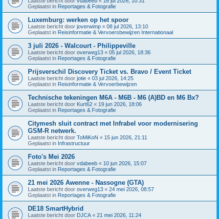
Laatste bericht door
vdabeeb
«
16 jul 2026, 10:31
Geplaatst in
Reportages & Fotografie
Luxemburg: werken op het spoor
Laatste bericht door
joverwimp
«
08 jul 2026, 13:10
Geplaatst in
Reisinformatie & Vervoersbewijzen Internationaal
3 juli 2026 - Walcourt - Philippeville
Laatste bericht door
overweg13
«
05 jul 2026, 18:36
Geplaatst in
Reportages & Fotografie
Prijsverschil Discovery Ticket vs. Bravo / Event Ticket
Laatste bericht door
jotie
«
03 jul 2026, 14:25
Geplaatst in
Reisinformatie & Vervoerbewijzen
Technische tekeningen M6A - M6B - M6 (A)BD en M6 Bx?
Laatste bericht door
Kurt62
«
19 jun 2026, 18:06
Geplaatst in
Reportages & Fotografie
Citymesh sluit contract met Infrabel voor modernisering
GSM-R netwerk.
Laatste bericht door
ToMiKoN
«
15 jun 2026, 21:11
Geplaatst in
Infrastructuur
Foto's Mei 2026
Laatste bericht door
vdabeeb
«
10 jun 2026, 15:07
Geplaatst in
Reportages & Fotografie
21 mei 2026 Awenne - Nassogne (GTA)
Laatste bericht door
overweg13
«
24 mei 2026, 08:57
Geplaatst in
Reportages & Fotografie
DE18 SmartHybrid
Laatste bericht door
DJCA
«
21 mei 2026, 11:24