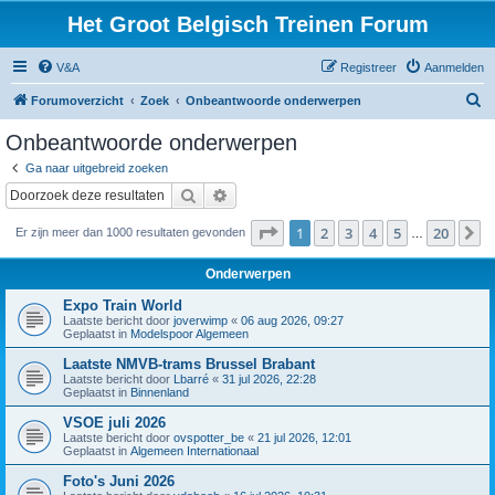
Het Groot Belgisch Treinen Forum
V&A
Registreer
Aanmelden
Z
Forumoverzicht
Zoek
Onbeantwoorde onderwerpen
o
Onbeantwoorde onderwerpen
e
Ga naar uitgebreid zoeken
k
Zoek
Uitgebreid zoeken
Pagina
1
van
20
1
2
3
4
5
20
V
Er zijn meer dan 1000 resultaten gevonden
…
Onderwerpen
Expo Train World
Laatste bericht door
joverwimp
«
06 aug 2026, 09:27
Geplaatst in
Modelspoor Algemeen
Laatste NMVB-trams Brussel Brabant
Laatste bericht door
Lbarré
«
31 jul 2026, 22:28
Geplaatst in
Binnenland
VSOE juli 2026
Laatste bericht door
ovspotter_be
«
21 jul 2026, 12:01
Geplaatst in
Algemeen Internationaal
Foto's Juni 2026