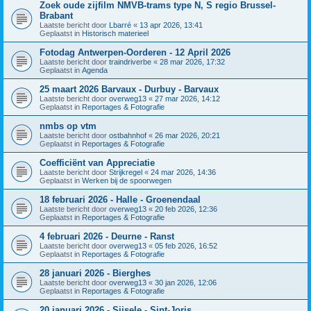
Zoek oude zijfilm NMVB-trams type N, S regio Brussel-
Brabant
Laatste bericht door
Lbarré
«
13 apr 2026, 13:41
Geplaatst in
Historisch materieel
Fotodag Antwerpen-Oorderen - 12 April 2026
Laatste bericht door
traindriverbe
«
28 mar 2026, 17:32
Geplaatst in
Agenda
25 maart 2026 Barvaux - Durbuy - Barvaux
Laatste bericht door
overweg13
«
27 mar 2026, 14:12
Geplaatst in
Reportages & Fotografie
nmbs op vtm
Laatste bericht door
ostbahnhof
«
26 mar 2026, 20:21
Geplaatst in
Reportages & Fotografie
Coefficiënt van Appreciatie
Laatste bericht door
Strijkregel
«
24 mar 2026, 14:36
Geplaatst in
Werken bij de spoorwegen
18 februari 2026 - Halle - Groenendaal
Laatste bericht door
overweg13
«
20 feb 2026, 12:36
Geplaatst in
Reportages & Fotografie
4 februari 2026 - Deurne - Ranst
Laatste bericht door
overweg13
«
05 feb 2026, 16:52
Geplaatst in
Reportages & Fotografie
28 januari 2026 - Bierghes
Laatste bericht door
overweg13
«
30 jan 2026, 12:06
Geplaatst in
Reportages & Fotografie
20 januari 2026 - Sijsele - Sint-Joris