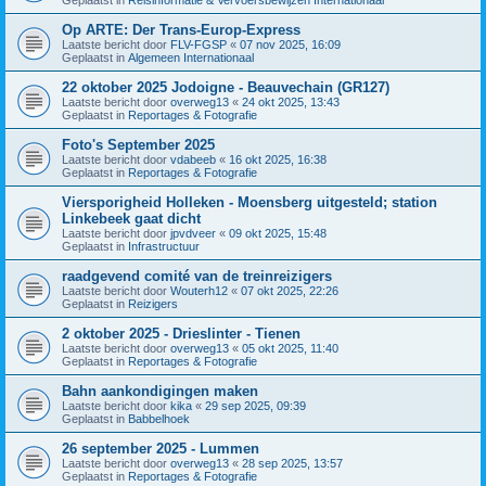
Op ARTE: Der Trans-Europ-Express
Laatste bericht door
FLV-FGSP
«
07 nov 2025, 16:09
Geplaatst in
Algemeen Internationaal
22 oktober 2025 Jodoigne - Beauvechain (GR127)
Laatste bericht door
overweg13
«
24 okt 2025, 13:43
Geplaatst in
Reportages & Fotografie
Foto's September 2025
Laatste bericht door
vdabeeb
«
16 okt 2025, 16:38
Geplaatst in
Reportages & Fotografie
Viersporigheid Holleken - Moensberg uitgesteld; station
Linkebeek gaat dicht
Laatste bericht door
jpvdveer
«
09 okt 2025, 15:48
Geplaatst in
Infrastructuur
raadgevend comité van de treinreizigers
Laatste bericht door
Wouterh12
«
07 okt 2025, 22:26
Geplaatst in
Reizigers
2 oktober 2025 - Drieslinter - Tienen
Laatste bericht door
overweg13
«
05 okt 2025, 11:40
Geplaatst in
Reportages & Fotografie
Bahn aankondigingen maken
Laatste bericht door
kika
«
29 sep 2025, 09:39
Geplaatst in
Babbelhoek
26 september 2025 - Lummen
Laatste bericht door
overweg13
«
28 sep 2025, 13:57
Geplaatst in
Reportages & Fotografie