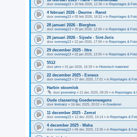
door
overweg13
»
20 feb 2026, 12:36
» in
Reportages & Foto
4 februari 2026 - Deurne - Ranst
door
overweg13
»
05 feb 2026, 16:52
» in
Reportages & Foto
28 januari 2026 - Bierghes
door
overweg13
»
30 jan 2026, 12:06
» in
Reportages & Foto
20 januari 2026 - Sijsele - Sint-Joris
door
overweg13
»
22 jan 2026, 17:59
» in
Reportages & Foto
29 december 2025 - Ittre
door
overweg13
»
02 jan 2026, 13:05
» in
Reportages & Foto
5512
door
pirre
»
01 jan 2026, 16:39
» in
Historisch materieel
22 december 2025 - Esneux
door
overweg13
»
27 dec 2025, 17:01
» in
Reportages & Foto
Harbin stoomlok
door
joverwimp
»
21 dec 2025, 09:29
» in
Reportages & 
Oude classering Goederenwagens
door
tiretrainz
»
16 dec 2025, 20:02
» in
Goederen
11 december 2025 - Zemst
door
overweg13
»
12 dec 2025, 14:14
» in
Reportages & Foto
4 december 2025 - Waha
door
overweg13
»
06 dec 2025, 13:36
» in
Reportages & Foto