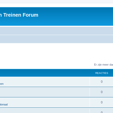
h Treinen Forum
Er zijn meer d
REACTIES
0
een
0
0
ionaal
0