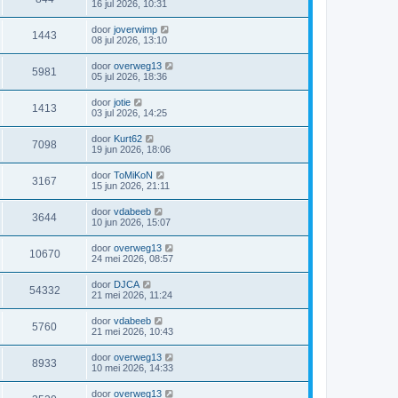
16 jul 2026, 10:31
door
joverwimp
1443
08 jul 2026, 13:10
door
overweg13
5981
05 jul 2026, 18:36
door
jotie
1413
03 jul 2026, 14:25
door
Kurt62
7098
19 jun 2026, 18:06
door
ToMiKoN
3167
15 jun 2026, 21:11
door
vdabeeb
3644
10 jun 2026, 15:07
door
overweg13
10670
24 mei 2026, 08:57
door
DJCA
54332
21 mei 2026, 11:24
door
vdabeeb
5760
21 mei 2026, 10:43
door
overweg13
8933
10 mei 2026, 14:33
door
overweg13