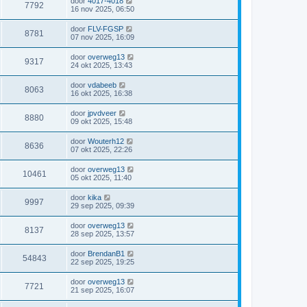
door
4017-4018
7792
16 nov 2025, 06:50
door
FLV-FGSP
8781
07 nov 2025, 16:09
door
overweg13
9317
24 okt 2025, 13:43
door
vdabeeb
8063
16 okt 2025, 16:38
door
jpvdveer
8880
09 okt 2025, 15:48
door
Wouterh12
8636
07 okt 2025, 22:26
door
overweg13
10461
05 okt 2025, 11:40
door
kika
9997
29 sep 2025, 09:39
door
overweg13
8137
28 sep 2025, 13:57
door
BrendanB1
54843
22 sep 2025, 19:25
door
overweg13
7721
21 sep 2025, 16:07