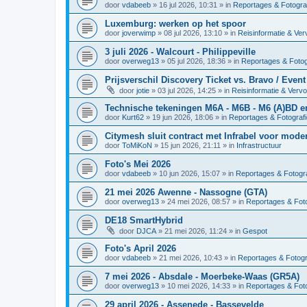
door
vdabeeb
»
16 jul 2026, 10:31
» in
Reportages & Fotogra
Luxemburg: werken op het spoor
door
joverwimp
»
08 jul 2026, 13:10
» in
Reisinformatie & Ver
3 juli 2026 - Walcourt - Philippeville
door
overweg13
»
05 jul 2026, 18:36
» in
Reportages & Fotog
Prijsverschil Discovery Ticket vs. Bravo / Event
door
jotie
»
03 jul 2026, 14:25
» in
Reisinformatie & Verv
Technische tekeningen M6A - M6B - M6 (A)BD 
door
Kurt62
»
19 jun 2026, 18:06
» in
Reportages & Fotografi
Citymesh sluit contract met Infrabel voor mod
door
ToMiKoN
»
15 jun 2026, 21:11
» in
Infrastructuur
Foto's Mei 2026
door
vdabeeb
»
10 jun 2026, 15:07
» in
Reportages & Fotogra
21 mei 2026 Awenne - Nassogne (GTA)
door
overweg13
»
24 mei 2026, 08:57
» in
Reportages & Foto
DE18 SmartHybrid
door
DJCA
»
21 mei 2026, 11:24
» in
Gespot
Foto's April 2026
door
vdabeeb
»
21 mei 2026, 10:43
» in
Reportages & Fotogr
7 mei 2026 - Absdale - Moerbeke-Waas (GR5A)
door
overweg13
»
10 mei 2026, 14:33
» in
Reportages & Foto
29 april 2026 - Assenede - Bassevelde