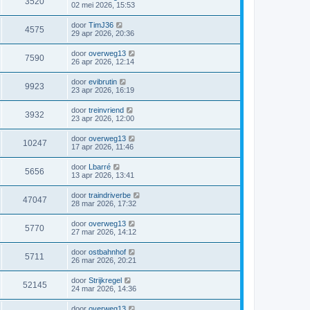
3520
02 mei 2026, 15:53
door
TimJ36
4575
29 apr 2026, 20:36
door
overweg13
7590
26 apr 2026, 12:14
door
evibrutin
9923
23 apr 2026, 16:19
door
treinvriend
3932
23 apr 2026, 12:00
door
overweg13
10247
17 apr 2026, 11:46
door
Lbarré
5656
13 apr 2026, 13:41
door
traindriverbe
47047
28 mar 2026, 17:32
door
overweg13
5770
27 mar 2026, 14:12
door
ostbahnhof
5711
26 mar 2026, 20:21
door
Strijkregel
52145
24 mar 2026, 14:36
door
overweg13