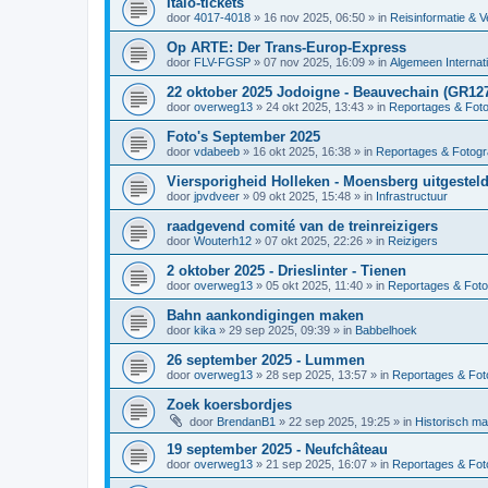
Italo-tickets
door
4017-4018
»
16 nov 2025, 06:50
» in
Reisinformatie & V
Op ARTE: Der Trans-Europ-Express
door
FLV-FGSP
»
07 nov 2025, 16:09
» in
Algemeen Internat
22 oktober 2025 Jodoigne - Beauvechain (GR12
door
overweg13
»
24 okt 2025, 13:43
» in
Reportages & Foto
Foto's September 2025
door
vdabeeb
»
16 okt 2025, 16:38
» in
Reportages & Fotogr
Viersporigheid Holleken - Moensberg uitgesteld
door
jpvdveer
»
09 okt 2025, 15:48
» in
Infrastructuur
raadgevend comité van de treinreizigers
door
Wouterh12
»
07 okt 2025, 22:26
» in
Reizigers
2 oktober 2025 - Drieslinter - Tienen
door
overweg13
»
05 okt 2025, 11:40
» in
Reportages & Foto
Bahn aankondigingen maken
door
kika
»
29 sep 2025, 09:39
» in
Babbelhoek
26 september 2025 - Lummen
door
overweg13
»
28 sep 2025, 13:57
» in
Reportages & Foto
Zoek koersbordjes
door
BrendanB1
»
22 sep 2025, 19:25
» in
Historisch ma
19 september 2025 - Neufchâteau
door
overweg13
»
21 sep 2025, 16:07
» in
Reportages & Foto