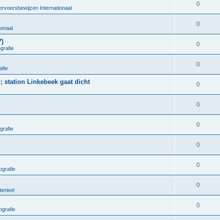
0
ervoersbewijzen Internationaal
0
ionaal
7)
0
grafie
0
afie
; station Linkebeek gaat dicht
0
0
0
grafie
0
0
grafie
0
terieel
0
grafie