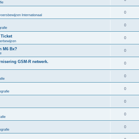
fie
0
voersbewijzen Internationaal
0
rafie
 Ticket
0
oerbewijzen
en M6 Bx?
0
e
ernisering GSM-R netwerk.
0
0
fie
0
grafie
0
0
afie
0
grafie