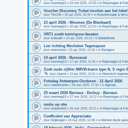
door
overweg13
»
02 mei 2026, 15:53
» in
Reportages & Foto
Voucher Discovery Ticket inruilen aan het loket
door
TimJ36
»
29 apr 2026, 20:36
» in
Reisinformatie & Verv
23 april 2026 - Woumen (De Blankaart)
door
overweg13
»
26 apr 2026, 12:14
» in
Reportages & Foto
VRT1 zoekt trein/spoor-fanaten
door
evibrutin
»
23 apr 2026, 16:19
» in
Babbelhoek
Lier richting Mechelen Tegenspoor
door
treinvriend
»
23 apr 2026, 12:00
» in
Reizigers
14 april 2026 - Buissenal
door
overweg13
»
17 apr 2026, 11:46
» in
Reportages & Foto
Zoek oude zijfilm NMVB-trams type N, S regio 
door
Lbarré
»
13 apr 2026, 13:41
» in
Historisch materie
Fotodag Antwerpen-Oorderen - 12 April 2026
door
traindriverbe
»
28 mar 2026, 17:32
» in
Agenda
25 maart 2026 Barvaux - Durbuy - Barvaux
door
overweg13
»
27 mar 2026, 14:12
» in
Reportages & Fot
nmbs op vtm
door
ostbahnhof
»
26 mar 2026, 20:21
» in
Reportages & Fot
Coefficiënt van Appreciatie
door
Strijkregel
»
24 mar 2026, 14:36
» in
Werken bij de spo
18 februari 2026 - Halle - Groenendaal