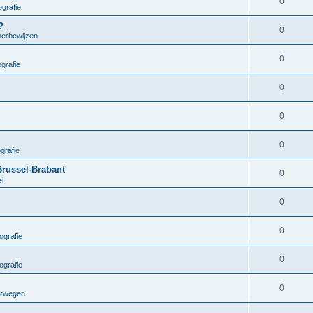
0
grafie
?
0
oerbewijzen
0
grafie
0
0
0
grafie
Brussel-Brabant
0
el
0
0
ografie
0
ografie
0
orwegen