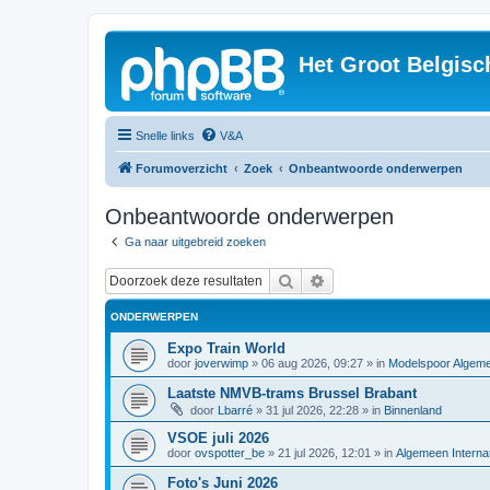
Het Groot Belgisc
Snelle links
V&A
Forumoverzicht
Zoek
Onbeantwoorde onderwerpen
Onbeantwoorde onderwerpen
Ga naar uitgebreid zoeken
Zoek
Uitgebreid zoeken
ONDERWERPEN
Expo Train World
door
joverwimp
»
06 aug 2026, 09:27
» in
Modelspoor Algem
Laatste NMVB-trams Brussel Brabant
door
Lbarré
»
31 jul 2026, 22:28
» in
Binnenland
VSOE juli 2026
door
ovspotter_be
»
21 jul 2026, 12:01
» in
Algemeen Internat
Foto's Juni 2026