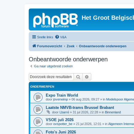
Het Groot Belgisc
Snelle links
V&A
Forumoverzicht
Zoek
Onbeantwoorde onderwerpen
Onbeantwoorde onderwerpen
Ga naar uitgebreid zoeken
Zoek
Uitgebreid zoeken
ONDERWERPEN
Expo Train World
door
joverwimp
»
06 aug 2026, 09:27
» in
Modelspoor Algem
Laatste NMVB-trams Brussel Brabant
door
Lbarré
»
31 jul 2026, 22:28
» in
Binnenland
VSOE juli 2026
door
ovspotter_be
»
21 jul 2026, 12:01
» in
Algemeen Internat
Foto's Juni 2026