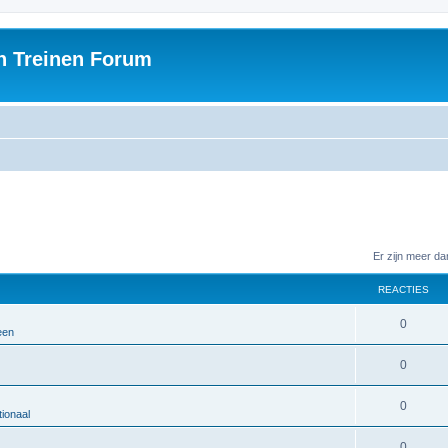
h Treinen Forum
Er zijn meer d
REACTIES
0
een
0
0
ionaal
0