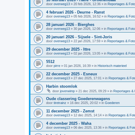
door
overweg13
»
20 feb 2026, 12:36
» in
Reportages & Foto
4 februari 2026 - Deurne - Ranst
door
overweg13
»
05 feb 2026, 16:52
» in
Reportages & Foto
28 januari 2026 - Bierghes
door
overweg13
»
30 jan 2026, 12:06
» in
Reportages & Foto
20 januari 2026 - Sijsele - Sint-Joris
door
overweg13
»
22 jan 2026, 17:59
» in
Reportages & Foto
29 december 2025 - Ittre
door
overweg13
»
02 jan 2026, 13:05
» in
Reportages & Foto
5512
door
pirre
»
01 jan 2026, 16:39
» in
Historisch materieel
22 december 2025 - Esneux
door
overweg13
»
27 dec 2025, 17:01
» in
Reportages & Foto
Harbin stoomlok
door
joverwimp
»
21 dec 2025, 09:29
» in
Reportages & 
Oude classering Goederenwagens
door
tiretrainz
»
16 dec 2025, 20:02
» in
Goederen
11 december 2025 - Zemst
door
overweg13
»
12 dec 2025, 14:14
» in
Reportages & Foto
4 december 2025 - Waha
door
overweg13
»
06 dec 2025, 13:36
» in
Reportages & Foto