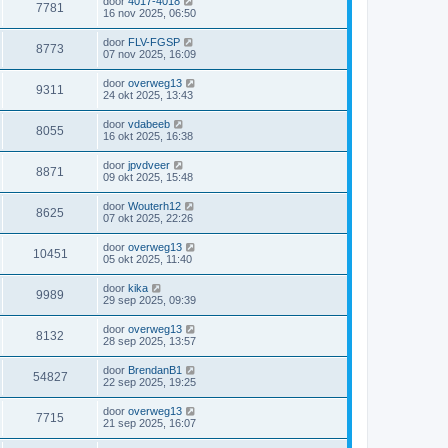
door
4017-4018
7781
16 nov 2025, 06:50
door
FLV-FGSP
8773
07 nov 2025, 16:09
door
overweg13
9311
24 okt 2025, 13:43
door
vdabeeb
8055
16 okt 2025, 16:38
door
jpvdveer
8871
09 okt 2025, 15:48
door
Wouterh12
8625
07 okt 2025, 22:26
door
overweg13
10451
05 okt 2025, 11:40
door
kika
9989
29 sep 2025, 09:39
door
overweg13
8132
28 sep 2025, 13:57
door
BrendanB1
54827
22 sep 2025, 19:25
door
overweg13
7715
21 sep 2025, 16:07