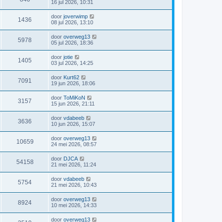
16 jul 2026, 10:31
door
joverwimp
1436
08 jul 2026, 13:10
door
overweg13
5978
05 jul 2026, 18:36
door
jotie
1405
03 jul 2026, 14:25
door
Kurt62
7091
19 jun 2026, 18:06
door
ToMiKoN
3157
15 jun 2026, 21:11
door
vdabeeb
3636
10 jun 2026, 15:07
door
overweg13
10659
24 mei 2026, 08:57
door
DJCA
54158
21 mei 2026, 11:24
door
vdabeeb
5754
21 mei 2026, 10:43
door
overweg13
8924
10 mei 2026, 14:33
door
overweg13