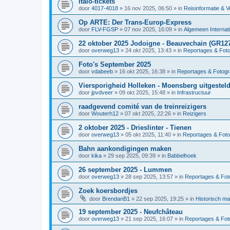
Italo-tickets
door
4017-4018
»
16 nov 2025, 06:50
» in
Reisinformatie & V
Op ARTE: Der Trans-Europ-Express
door
FLV-FGSP
»
07 nov 2025, 16:09
» in
Algemeen Internat
22 oktober 2025 Jodoigne - Beauvechain (GR12
door
overweg13
»
24 okt 2025, 13:43
» in
Reportages & Foto
Foto's September 2025
door
vdabeeb
»
16 okt 2025, 16:38
» in
Reportages & Fotogr
Viersporigheid Holleken - Moensberg uitgesteld
door
jpvdveer
»
09 okt 2025, 15:48
» in
Infrastructuur
raadgevend comité van de treinreizigers
door
Wouterh12
»
07 okt 2025, 22:26
» in
Reizigers
2 oktober 2025 - Drieslinter - Tienen
door
overweg13
»
05 okt 2025, 11:40
» in
Reportages & Foto
Bahn aankondigingen maken
door
kika
»
29 sep 2025, 09:39
» in
Babbelhoek
26 september 2025 - Lummen
door
overweg13
»
28 sep 2025, 13:57
» in
Reportages & Foto
Zoek koersbordjes
door
BrendanB1
»
22 sep 2025, 19:25
» in
Historisch ma
19 september 2025 - Neufchâteau
door
overweg13
»
21 sep 2025, 16:07
» in
Reportages & Foto