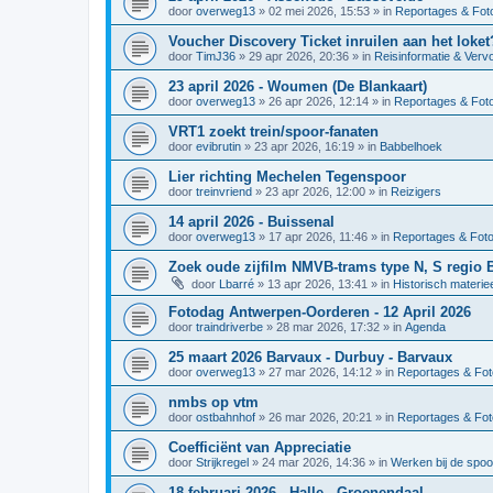
door
overweg13
»
02 mei 2026, 15:53
» in
Reportages & Foto
Voucher Discovery Ticket inruilen aan het loket
door
TimJ36
»
29 apr 2026, 20:36
» in
Reisinformatie & Verv
23 april 2026 - Woumen (De Blankaart)
door
overweg13
»
26 apr 2026, 12:14
» in
Reportages & Foto
VRT1 zoekt trein/spoor-fanaten
door
evibrutin
»
23 apr 2026, 16:19
» in
Babbelhoek
Lier richting Mechelen Tegenspoor
door
treinvriend
»
23 apr 2026, 12:00
» in
Reizigers
14 april 2026 - Buissenal
door
overweg13
»
17 apr 2026, 11:46
» in
Reportages & Foto
Zoek oude zijfilm NMVB-trams type N, S regio 
door
Lbarré
»
13 apr 2026, 13:41
» in
Historisch materie
Fotodag Antwerpen-Oorderen - 12 April 2026
door
traindriverbe
»
28 mar 2026, 17:32
» in
Agenda
25 maart 2026 Barvaux - Durbuy - Barvaux
door
overweg13
»
27 mar 2026, 14:12
» in
Reportages & Fot
nmbs op vtm
door
ostbahnhof
»
26 mar 2026, 20:21
» in
Reportages & Fot
Coefficiënt van Appreciatie
door
Strijkregel
»
24 mar 2026, 14:36
» in
Werken bij de spo
18 februari 2026 - Halle - Groenendaal