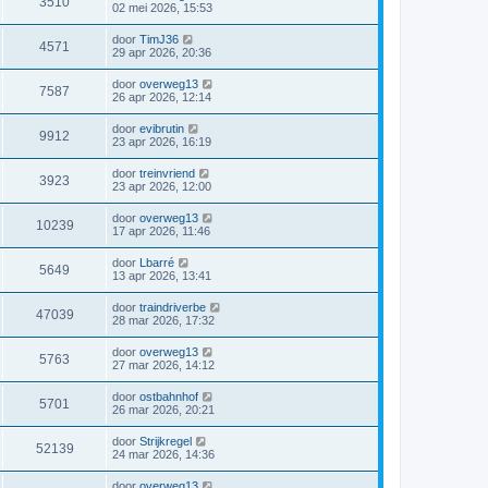
3510
02 mei 2026, 15:53
door
TimJ36
4571
29 apr 2026, 20:36
door
overweg13
7587
26 apr 2026, 12:14
door
evibrutin
9912
23 apr 2026, 16:19
door
treinvriend
3923
23 apr 2026, 12:00
door
overweg13
10239
17 apr 2026, 11:46
door
Lbarré
5649
13 apr 2026, 13:41
door
traindriverbe
47039
28 mar 2026, 17:32
door
overweg13
5763
27 mar 2026, 14:12
door
ostbahnhof
5701
26 mar 2026, 20:21
door
Strijkregel
52139
24 mar 2026, 14:36
door
overweg13