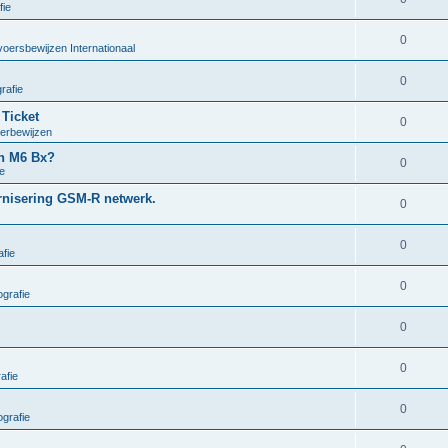
fie
0
voersbewijzen Internationaal
0
rafie
 Ticket
0
oerbewijzen
en M6 Bx?
0
e
ernisering GSM-R netwerk.
0
0
fie
0
grafie
0
0
afie
0
grafie