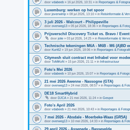
door
vdabeeb
»
16 jul 2026, 10:31
» in
Reportages & Fotogra
Luxemburg: werken op het spoor
door
joverwimp
»
08 jul 2026, 13:10
» in
Reisinformatie & Ver
3 juli 2026 - Walcourt - Philippeville
door
overweg13
»
05 jul 2026, 18:36
» in
Reportages & Fotog
Prijsverschil Discovery Ticket vs. Bravo / Event
door
jotie
»
03 jul 2026, 14:25
» in
Reisinformatie & Verv
Technische tekeningen M6A - M6B - M6 (A)BD 
door
Kurt62
»
19 jun 2026, 18:06
» in
Reportages & Fotografi
Citymesh sluit contract met Infrabel voor mod
door
ToMiKoN
»
15 jun 2026, 21:11
» in
Infrastructuur
Foto's Mei 2026
door
vdabeeb
»
10 jun 2026, 15:07
» in
Reportages & Fotogra
21 mei 2026 Awenne - Nassogne (GTA)
door
overweg13
»
24 mei 2026, 08:57
» in
Reportages & Foto
DE18 SmartHybrid
door
DJCA
»
21 mei 2026, 11:24
» in
Gespot
Foto's April 2026
door
vdabeeb
»
21 mei 2026, 10:43
» in
Reportages & Fotogr
7 mei 2026 - Absdale - Moerbeke-Waas (GR5A)
door
overweg13
»
10 mei 2026, 14:33
» in
Reportages & Foto
29 april 2026 - Assenede - Bassevelde