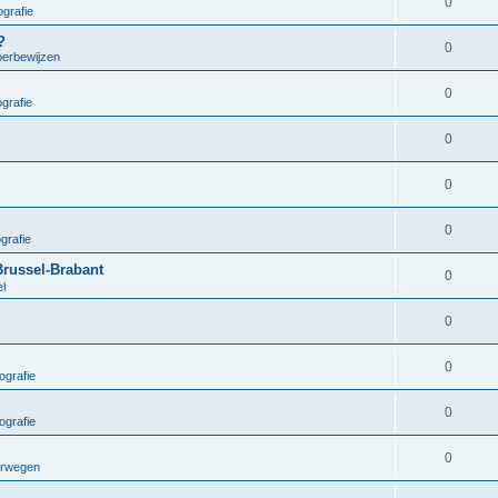
0
grafie
?
0
oerbewijzen
0
grafie
0
0
0
grafie
Brussel-Brabant
0
el
0
0
ografie
0
ografie
0
orwegen