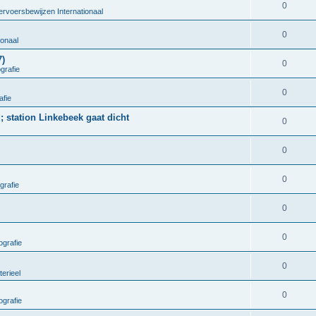
0
ervoersbewijzen Internationaal
0
ionaal
7)
0
grafie
0
afie
; station Linkebeek gaat dicht
0
0
0
grafie
0
0
grafie
0
terieel
0
grafie