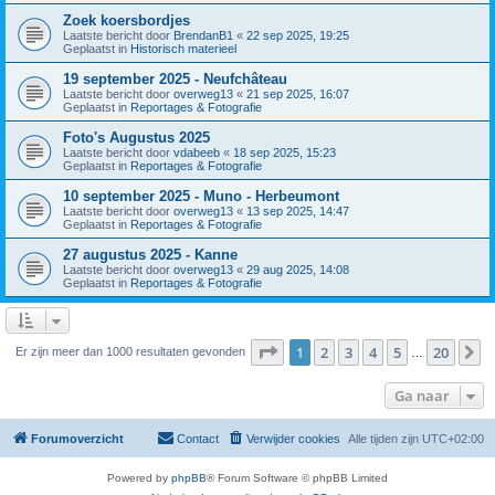
Zoek koersbordjes
Laatste bericht door
BrendanB1
«
22 sep 2025, 19:25
Geplaatst in
Historisch materieel
19 september 2025 - Neufchâteau
Laatste bericht door
overweg13
«
21 sep 2025, 16:07
Geplaatst in
Reportages & Fotografie
Foto's Augustus 2025
Laatste bericht door
vdabeeb
«
18 sep 2025, 15:23
Geplaatst in
Reportages & Fotografie
10 september 2025 - Muno - Herbeumont
Laatste bericht door
overweg13
«
13 sep 2025, 14:47
Geplaatst in
Reportages & Fotografie
27 augustus 2025 - Kanne
Laatste bericht door
overweg13
«
29 aug 2025, 14:08
Geplaatst in
Reportages & Fotografie
Pagina
1
van
20
1
2
3
4
5
20
V
Er zijn meer dan 1000 resultaten gevonden
…
Ga naar
Forumoverzicht
Contact
Verwijder cookies
Alle tijden zijn
UTC+02:00
Powered by
phpBB
® Forum Software © phpBB Limited