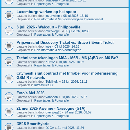
Laatste bericht door
vdabeeb
«
16 jul 2026, 10:31
Geplaatst in
Reportages & Fotografie
Luxemburg: werken op het spoor
Laatste bericht door
joverwimp
«
08 jul 2026, 13:10
Geplaatst in
Reisinformatie & Vervoersbewijzen Internationaal
3 juli 2026 - Walcourt - Philippeville
Laatste bericht door
overweg13
«
05 jul 2026, 18:36
Geplaatst in
Reportages & Fotografie
Prijsverschil Discovery Ticket vs. Bravo / Event Ticket
Laatste bericht door
jotie
«
03 jul 2026, 14:25
Geplaatst in
Reisinformatie & Vervoerbewijzen
Technische tekeningen M6A - M6B - M6 (A)BD en M6 Bx?
Laatste bericht door
Kurt62
«
19 jun 2026, 18:06
Geplaatst in
Reportages & Fotografie
Citymesh sluit contract met Infrabel voor modernisering
GSM-R netwerk.
Laatste bericht door
ToMiKoN
«
15 jun 2026, 21:11
Geplaatst in
Infrastructuur
Foto's Mei 2026
Laatste bericht door
vdabeeb
«
10 jun 2026, 15:07
Geplaatst in
Reportages & Fotografie
21 mei 2026 Awenne - Nassogne (GTA)
Laatste bericht door
overweg13
«
24 mei 2026, 08:57
Geplaatst in
Reportages & Fotografie
DE18 SmartHybrid
Laatste bericht door
DJCA
«
21 mei 2026, 11:24