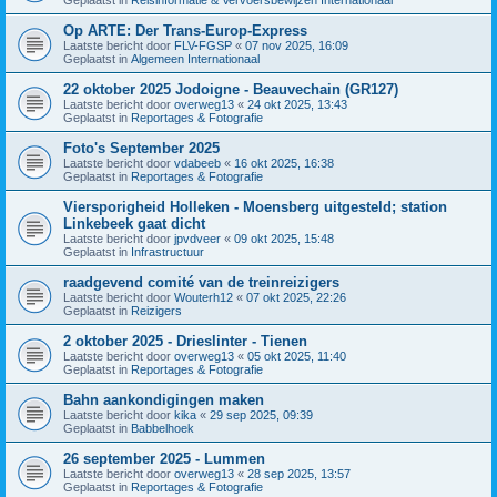
Op ARTE: Der Trans-Europ-Express
Laatste bericht door
FLV-FGSP
«
07 nov 2025, 16:09
Geplaatst in
Algemeen Internationaal
22 oktober 2025 Jodoigne - Beauvechain (GR127)
Laatste bericht door
overweg13
«
24 okt 2025, 13:43
Geplaatst in
Reportages & Fotografie
Foto's September 2025
Laatste bericht door
vdabeeb
«
16 okt 2025, 16:38
Geplaatst in
Reportages & Fotografie
Viersporigheid Holleken - Moensberg uitgesteld; station
Linkebeek gaat dicht
Laatste bericht door
jpvdveer
«
09 okt 2025, 15:48
Geplaatst in
Infrastructuur
raadgevend comité van de treinreizigers
Laatste bericht door
Wouterh12
«
07 okt 2025, 22:26
Geplaatst in
Reizigers
2 oktober 2025 - Drieslinter - Tienen
Laatste bericht door
overweg13
«
05 okt 2025, 11:40
Geplaatst in
Reportages & Fotografie
Bahn aankondigingen maken
Laatste bericht door
kika
«
29 sep 2025, 09:39
Geplaatst in
Babbelhoek
26 september 2025 - Lummen
Laatste bericht door
overweg13
«
28 sep 2025, 13:57
Geplaatst in
Reportages & Fotografie