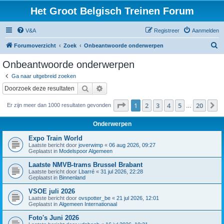
Het Groot Belgisch Treinen Forum
V&A
Registreer
Aanmelden
Z
Forumoverzicht
Zoek
Onbeantwoorde onderwerpen
o
Onbeantwoorde onderwerpen
e
Ga naar uitgebreid zoeken
k
Zoek
Uitgebreid zoeken
Pagina
1
van
20
1
2
3
4
5
20
V
Er zijn meer dan 1000 resultaten gevonden
…
Onderwerpen
Expo Train World
Laatste bericht door
joverwimp
«
06 aug 2026, 09:27
Geplaatst in
Modelspoor Algemeen
Laatste NMVB-trams Brussel Brabant
Laatste bericht door
Lbarré
«
31 jul 2026, 22:28
Geplaatst in
Binnenland
VSOE juli 2026
Laatste bericht door
ovspotter_be
«
21 jul 2026, 12:01
Geplaatst in
Algemeen Internationaal
Foto's Juni 2026