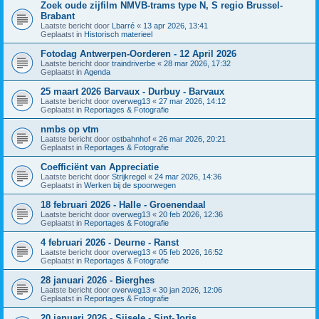
Zoek oude zijfilm NMVB-trams type N, S regio Brussel-
Brabant
Laatste bericht door
Lbarré
«
13 apr 2026, 13:41
Geplaatst in
Historisch materieel
Fotodag Antwerpen-Oorderen - 12 April 2026
Laatste bericht door
traindriverbe
«
28 mar 2026, 17:32
Geplaatst in
Agenda
25 maart 2026 Barvaux - Durbuy - Barvaux
Laatste bericht door
overweg13
«
27 mar 2026, 14:12
Geplaatst in
Reportages & Fotografie
nmbs op vtm
Laatste bericht door
ostbahnhof
«
26 mar 2026, 20:21
Geplaatst in
Reportages & Fotografie
Coefficiënt van Appreciatie
Laatste bericht door
Strijkregel
«
24 mar 2026, 14:36
Geplaatst in
Werken bij de spoorwegen
18 februari 2026 - Halle - Groenendaal
Laatste bericht door
overweg13
«
20 feb 2026, 12:36
Geplaatst in
Reportages & Fotografie
4 februari 2026 - Deurne - Ranst
Laatste bericht door
overweg13
«
05 feb 2026, 16:52
Geplaatst in
Reportages & Fotografie
28 januari 2026 - Bierghes
Laatste bericht door
overweg13
«
30 jan 2026, 12:06
Geplaatst in
Reportages & Fotografie
20 januari 2026 - Sijsele - Sint-Joris