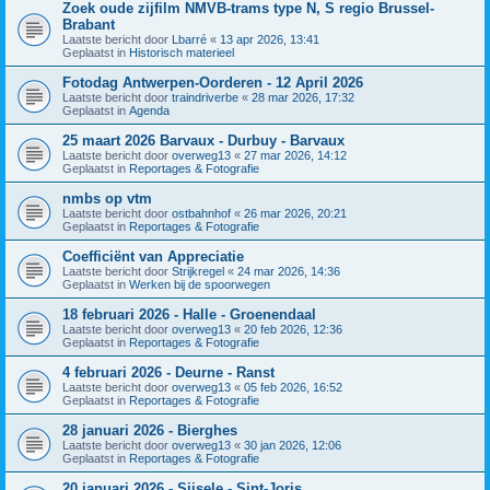
Zoek oude zijfilm NMVB-trams type N, S regio Brussel-
Brabant
Laatste bericht door
Lbarré
«
13 apr 2026, 13:41
Geplaatst in
Historisch materieel
Fotodag Antwerpen-Oorderen - 12 April 2026
Laatste bericht door
traindriverbe
«
28 mar 2026, 17:32
Geplaatst in
Agenda
25 maart 2026 Barvaux - Durbuy - Barvaux
Laatste bericht door
overweg13
«
27 mar 2026, 14:12
Geplaatst in
Reportages & Fotografie
nmbs op vtm
Laatste bericht door
ostbahnhof
«
26 mar 2026, 20:21
Geplaatst in
Reportages & Fotografie
Coefficiënt van Appreciatie
Laatste bericht door
Strijkregel
«
24 mar 2026, 14:36
Geplaatst in
Werken bij de spoorwegen
18 februari 2026 - Halle - Groenendaal
Laatste bericht door
overweg13
«
20 feb 2026, 12:36
Geplaatst in
Reportages & Fotografie
4 februari 2026 - Deurne - Ranst
Laatste bericht door
overweg13
«
05 feb 2026, 16:52
Geplaatst in
Reportages & Fotografie
28 januari 2026 - Bierghes
Laatste bericht door
overweg13
«
30 jan 2026, 12:06
Geplaatst in
Reportages & Fotografie
20 januari 2026 - Sijsele - Sint-Joris