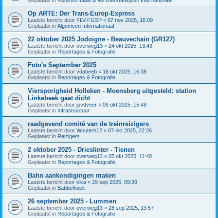
Op ARTE: Der Trans-Europ-Express
Laatste bericht door
FLV-FGSP
«
07 nov 2025, 16:09
Geplaatst in
Algemeen Internationaal
22 oktober 2025 Jodoigne - Beauvechain (GR127)
Laatste bericht door
overweg13
«
24 okt 2025, 13:43
Geplaatst in
Reportages & Fotografie
Foto's September 2025
Laatste bericht door
vdabeeb
«
16 okt 2025, 16:38
Geplaatst in
Reportages & Fotografie
Viersporigheid Holleken - Moensberg uitgesteld; station
Linkebeek gaat dicht
Laatste bericht door
jpvdveer
«
09 okt 2025, 15:48
Geplaatst in
Infrastructuur
raadgevend comité van de treinreizigers
Laatste bericht door
Wouterh12
«
07 okt 2025, 22:26
Geplaatst in
Reizigers
2 oktober 2025 - Drieslinter - Tienen
Laatste bericht door
overweg13
«
05 okt 2025, 11:40
Geplaatst in
Reportages & Fotografie
Bahn aankondigingen maken
Laatste bericht door
kika
«
29 sep 2025, 09:39
Geplaatst in
Babbelhoek
26 september 2025 - Lummen
Laatste bericht door
overweg13
«
28 sep 2025, 13:57
Geplaatst in
Reportages & Fotografie