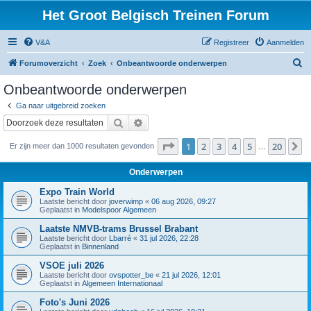
Het Groot Belgisch Treinen Forum
V&A
Registreer
Aanmelden
Z
Forumoverzicht
Zoek
Onbeantwoorde onderwerpen
o
Onbeantwoorde onderwerpen
e
Ga naar uitgebreid zoeken
k
Zoek
Uitgebreid zoeken
Pagina
1
van
20
1
2
3
4
5
20
V
Er zijn meer dan 1000 resultaten gevonden
…
Onderwerpen
Expo Train World
Laatste bericht door
joverwimp
«
06 aug 2026, 09:27
Geplaatst in
Modelspoor Algemeen
Laatste NMVB-trams Brussel Brabant
Laatste bericht door
Lbarré
«
31 jul 2026, 22:28
Geplaatst in
Binnenland
VSOE juli 2026
Laatste bericht door
ovspotter_be
«
21 jul 2026, 12:01
Geplaatst in
Algemeen Internationaal
Foto's Juni 2026