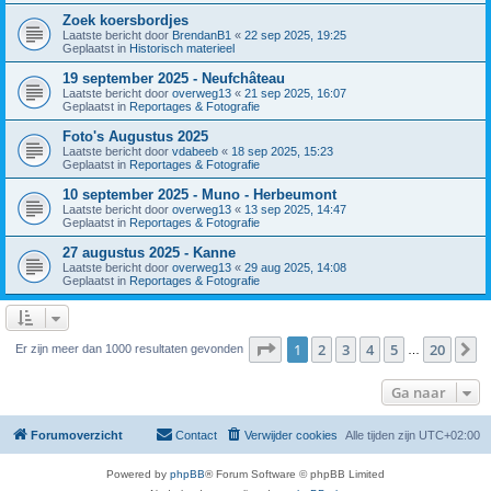
Zoek koersbordjes
Laatste bericht door
BrendanB1
«
22 sep 2025, 19:25
Geplaatst in
Historisch materieel
19 september 2025 - Neufchâteau
Laatste bericht door
overweg13
«
21 sep 2025, 16:07
Geplaatst in
Reportages & Fotografie
Foto's Augustus 2025
Laatste bericht door
vdabeeb
«
18 sep 2025, 15:23
Geplaatst in
Reportages & Fotografie
10 september 2025 - Muno - Herbeumont
Laatste bericht door
overweg13
«
13 sep 2025, 14:47
Geplaatst in
Reportages & Fotografie
27 augustus 2025 - Kanne
Laatste bericht door
overweg13
«
29 aug 2025, 14:08
Geplaatst in
Reportages & Fotografie
Pagina
1
van
20
1
2
3
4
5
20
V
Er zijn meer dan 1000 resultaten gevonden
…
Ga naar
Forumoverzicht
Contact
Verwijder cookies
Alle tijden zijn
UTC+02:00
Powered by
phpBB
® Forum Software © phpBB Limited