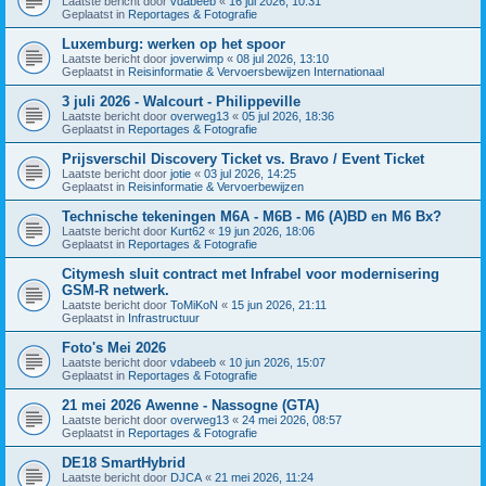
Laatste bericht door
vdabeeb
«
16 jul 2026, 10:31
Geplaatst in
Reportages & Fotografie
Luxemburg: werken op het spoor
Laatste bericht door
joverwimp
«
08 jul 2026, 13:10
Geplaatst in
Reisinformatie & Vervoersbewijzen Internationaal
3 juli 2026 - Walcourt - Philippeville
Laatste bericht door
overweg13
«
05 jul 2026, 18:36
Geplaatst in
Reportages & Fotografie
Prijsverschil Discovery Ticket vs. Bravo / Event Ticket
Laatste bericht door
jotie
«
03 jul 2026, 14:25
Geplaatst in
Reisinformatie & Vervoerbewijzen
Technische tekeningen M6A - M6B - M6 (A)BD en M6 Bx?
Laatste bericht door
Kurt62
«
19 jun 2026, 18:06
Geplaatst in
Reportages & Fotografie
Citymesh sluit contract met Infrabel voor modernisering
GSM-R netwerk.
Laatste bericht door
ToMiKoN
«
15 jun 2026, 21:11
Geplaatst in
Infrastructuur
Foto's Mei 2026
Laatste bericht door
vdabeeb
«
10 jun 2026, 15:07
Geplaatst in
Reportages & Fotografie
21 mei 2026 Awenne - Nassogne (GTA)
Laatste bericht door
overweg13
«
24 mei 2026, 08:57
Geplaatst in
Reportages & Fotografie
DE18 SmartHybrid
Laatste bericht door
DJCA
«
21 mei 2026, 11:24