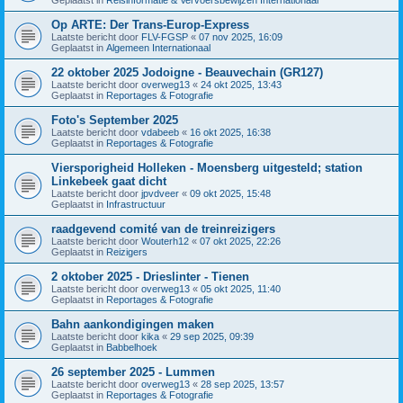
Op ARTE: Der Trans-Europ-Express
Laatste bericht door
FLV-FGSP
«
07 nov 2025, 16:09
Geplaatst in
Algemeen Internationaal
22 oktober 2025 Jodoigne - Beauvechain (GR127)
Laatste bericht door
overweg13
«
24 okt 2025, 13:43
Geplaatst in
Reportages & Fotografie
Foto's September 2025
Laatste bericht door
vdabeeb
«
16 okt 2025, 16:38
Geplaatst in
Reportages & Fotografie
Viersporigheid Holleken - Moensberg uitgesteld; station
Linkebeek gaat dicht
Laatste bericht door
jpvdveer
«
09 okt 2025, 15:48
Geplaatst in
Infrastructuur
raadgevend comité van de treinreizigers
Laatste bericht door
Wouterh12
«
07 okt 2025, 22:26
Geplaatst in
Reizigers
2 oktober 2025 - Drieslinter - Tienen
Laatste bericht door
overweg13
«
05 okt 2025, 11:40
Geplaatst in
Reportages & Fotografie
Bahn aankondigingen maken
Laatste bericht door
kika
«
29 sep 2025, 09:39
Geplaatst in
Babbelhoek
26 september 2025 - Lummen
Laatste bericht door
overweg13
«
28 sep 2025, 13:57
Geplaatst in
Reportages & Fotografie