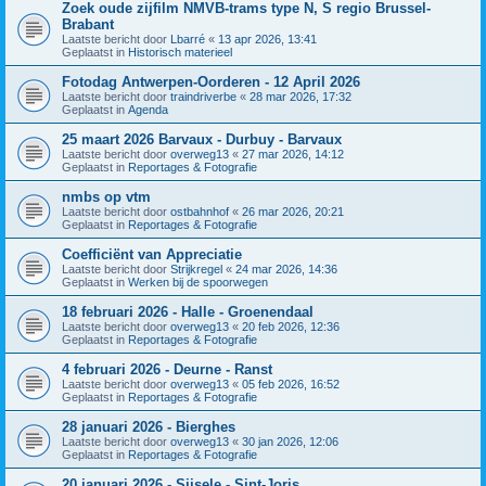
Zoek oude zijfilm NMVB-trams type N, S regio Brussel-
Brabant
Laatste bericht door
Lbarré
«
13 apr 2026, 13:41
Geplaatst in
Historisch materieel
Fotodag Antwerpen-Oorderen - 12 April 2026
Laatste bericht door
traindriverbe
«
28 mar 2026, 17:32
Geplaatst in
Agenda
25 maart 2026 Barvaux - Durbuy - Barvaux
Laatste bericht door
overweg13
«
27 mar 2026, 14:12
Geplaatst in
Reportages & Fotografie
nmbs op vtm
Laatste bericht door
ostbahnhof
«
26 mar 2026, 20:21
Geplaatst in
Reportages & Fotografie
Coefficiënt van Appreciatie
Laatste bericht door
Strijkregel
«
24 mar 2026, 14:36
Geplaatst in
Werken bij de spoorwegen
18 februari 2026 - Halle - Groenendaal
Laatste bericht door
overweg13
«
20 feb 2026, 12:36
Geplaatst in
Reportages & Fotografie
4 februari 2026 - Deurne - Ranst
Laatste bericht door
overweg13
«
05 feb 2026, 16:52
Geplaatst in
Reportages & Fotografie
28 januari 2026 - Bierghes
Laatste bericht door
overweg13
«
30 jan 2026, 12:06
Geplaatst in
Reportages & Fotografie
20 januari 2026 - Sijsele - Sint-Joris