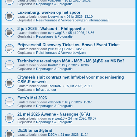
Laatste bericht door
vdabeeb
«
16 jul 2026, 10:31
Geplaatst in
Reportages & Fotografie
Luxemburg: werken op het spoor
Laatste bericht door
joverwimp
«
08 jul 2026, 13:10
Geplaatst in
Reisinformatie & Vervoersbewijzen Internationaal
3 juli 2026 - Walcourt - Philippeville
Laatste bericht door
overweg13
«
05 jul 2026, 18:36
Geplaatst in
Reportages & Fotografie
Prijsverschil Discovery Ticket vs. Bravo / Event Ticket
Laatste bericht door
jotie
«
03 jul 2026, 14:25
Geplaatst in
Reisinformatie & Vervoerbewijzen
Technische tekeningen M6A - M6B - M6 (A)BD en M6 Bx?
Laatste bericht door
Kurt62
«
19 jun 2026, 18:06
Geplaatst in
Reportages & Fotografie
Citymesh sluit contract met Infrabel voor modernisering
GSM-R netwerk.
Laatste bericht door
ToMiKoN
«
15 jun 2026, 21:11
Geplaatst in
Infrastructuur
Foto's Mei 2026
Laatste bericht door
vdabeeb
«
10 jun 2026, 15:07
Geplaatst in
Reportages & Fotografie
21 mei 2026 Awenne - Nassogne (GTA)
Laatste bericht door
overweg13
«
24 mei 2026, 08:57
Geplaatst in
Reportages & Fotografie
DE18 SmartHybrid
Laatste bericht door
DJCA
«
21 mei 2026, 11:24