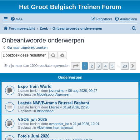
Het Groot Belgisch Treinen Forum
V&A
Registreer
Aanmelden
Z
Forumoverzicht
Zoek
Onbeantwoorde onderwerpen
o
Onbeantwoorde onderwerpen
e
Ga naar uitgebreid zoeken
k
Zoek
Uitgebreid zoeken
Pagina
1
van
20
1
2
3
4
5
20
V
Er zijn meer dan 1000 resultaten gevonden
…
Onderwerpen
Expo Train World
Laatste bericht door
joverwimp
«
06 aug 2026, 09:27
Geplaatst in
Modelspoor Algemeen
Laatste NMVB-trams Brussel Brabant
Laatste bericht door
Lbarré
«
31 jul 2026, 22:28
Geplaatst in
Binnenland
VSOE juli 2026
Laatste bericht door
ovspotter_be
«
21 jul 2026, 12:01
Geplaatst in
Algemeen Internationaal
Foto's Juni 2026