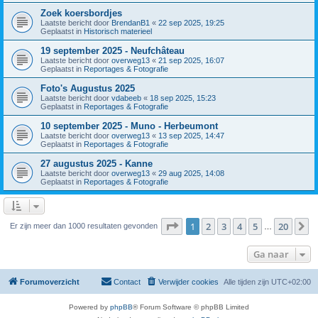
Zoek koersbordjes
Laatste bericht door
BrendanB1
«
22 sep 2025, 19:25
Geplaatst in
Historisch materieel
19 september 2025 - Neufchâteau
Laatste bericht door
overweg13
«
21 sep 2025, 16:07
Geplaatst in
Reportages & Fotografie
Foto's Augustus 2025
Laatste bericht door
vdabeeb
«
18 sep 2025, 15:23
Geplaatst in
Reportages & Fotografie
10 september 2025 - Muno - Herbeumont
Laatste bericht door
overweg13
«
13 sep 2025, 14:47
Geplaatst in
Reportages & Fotografie
27 augustus 2025 - Kanne
Laatste bericht door
overweg13
«
29 aug 2025, 14:08
Geplaatst in
Reportages & Fotografie
Pagina
1
van
20
1
2
3
4
5
20
V
Er zijn meer dan 1000 resultaten gevonden
…
Ga naar
Forumoverzicht
Contact
Verwijder cookies
Alle tijden zijn
UTC+02:00
Powered by
phpBB
® Forum Software © phpBB Limited