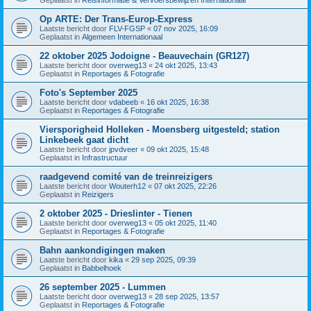
Op ARTE: Der Trans-Europ-Express
Laatste bericht door
FLV-FGSP
«
07 nov 2025, 16:09
Geplaatst in
Algemeen Internationaal
22 oktober 2025 Jodoigne - Beauvechain (GR127)
Laatste bericht door
overweg13
«
24 okt 2025, 13:43
Geplaatst in
Reportages & Fotografie
Foto's September 2025
Laatste bericht door
vdabeeb
«
16 okt 2025, 16:38
Geplaatst in
Reportages & Fotografie
Viersporigheid Holleken - Moensberg uitgesteld; station
Linkebeek gaat dicht
Laatste bericht door
jpvdveer
«
09 okt 2025, 15:48
Geplaatst in
Infrastructuur
raadgevend comité van de treinreizigers
Laatste bericht door
Wouterh12
«
07 okt 2025, 22:26
Geplaatst in
Reizigers
2 oktober 2025 - Drieslinter - Tienen
Laatste bericht door
overweg13
«
05 okt 2025, 11:40
Geplaatst in
Reportages & Fotografie
Bahn aankondigingen maken
Laatste bericht door
kika
«
29 sep 2025, 09:39
Geplaatst in
Babbelhoek
26 september 2025 - Lummen
Laatste bericht door
overweg13
«
28 sep 2025, 13:57
Geplaatst in
Reportages & Fotografie