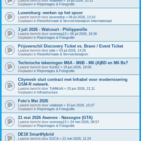
Laatste bericht door
vdabeeb
«
16 jul 2026, 10:31
Geplaatst in
Reportages & Fotografie
Luxemburg: werken op het spoor
Laatste bericht door
joverwimp
«
08 jul 2026, 13:10
Geplaatst in
Reisinformatie & Vervoersbewijzen Internationaal
3 juli 2026 - Walcourt - Philippeville
Laatste bericht door
overweg13
«
05 jul 2026, 18:36
Geplaatst in
Reportages & Fotografie
Prijsverschil Discovery Ticket vs. Bravo / Event Ticket
Laatste bericht door
jotie
«
03 jul 2026, 14:25
Geplaatst in
Reisinformatie & Vervoerbewijzen
Technische tekeningen M6A - M6B - M6 (A)BD en M6 Bx?
Laatste bericht door
Kurt62
«
19 jun 2026, 18:06
Geplaatst in
Reportages & Fotografie
Citymesh sluit contract met Infrabel voor modernisering
GSM-R netwerk.
Laatste bericht door
ToMiKoN
«
15 jun 2026, 21:11
Geplaatst in
Infrastructuur
Foto's Mei 2026
Laatste bericht door
vdabeeb
«
10 jun 2026, 15:07
Geplaatst in
Reportages & Fotografie
21 mei 2026 Awenne - Nassogne (GTA)
Laatste bericht door
overweg13
«
24 mei 2026, 08:57
Geplaatst in
Reportages & Fotografie
DE18 SmartHybrid
Laatste bericht door
DJCA
«
21 mei 2026, 11:24