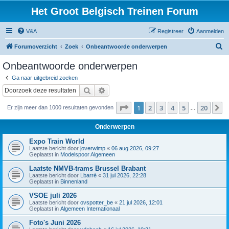
Het Groot Belgisch Treinen Forum
V&A
Registreer
Aanmelden
Z
Forumoverzicht
Zoek
Onbeantwoorde onderwerpen
o
Onbeantwoorde onderwerpen
e
Ga naar uitgebreid zoeken
k
Zoek
Uitgebreid zoeken
Pagina
1
van
20
1
2
3
4
5
20
V
Er zijn meer dan 1000 resultaten gevonden
…
Onderwerpen
Expo Train World
Laatste bericht door
joverwimp
«
06 aug 2026, 09:27
Geplaatst in
Modelspoor Algemeen
Laatste NMVB-trams Brussel Brabant
Laatste bericht door
Lbarré
«
31 jul 2026, 22:28
Geplaatst in
Binnenland
VSOE juli 2026
Laatste bericht door
ovspotter_be
«
21 jul 2026, 12:01
Geplaatst in
Algemeen Internationaal
Foto's Juni 2026