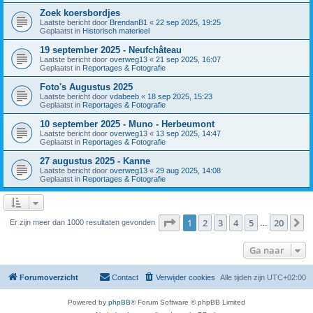
Zoek koersbordjes
Laatste bericht door
BrendanB1
«
22 sep 2025, 19:25
Geplaatst in
Historisch materieel
19 september 2025 - Neufchâteau
Laatste bericht door
overweg13
«
21 sep 2025, 16:07
Geplaatst in
Reportages & Fotografie
Foto's Augustus 2025
Laatste bericht door
vdabeeb
«
18 sep 2025, 15:23
Geplaatst in
Reportages & Fotografie
10 september 2025 - Muno - Herbeumont
Laatste bericht door
overweg13
«
13 sep 2025, 14:47
Geplaatst in
Reportages & Fotografie
27 augustus 2025 - Kanne
Laatste bericht door
overweg13
«
29 aug 2025, 14:08
Geplaatst in
Reportages & Fotografie
Pagina
1
van
20
1
2
3
4
5
20
V
Er zijn meer dan 1000 resultaten gevonden
…
Ga naar
Forumoverzicht
Contact
Verwijder cookies
Alle tijden zijn
UTC+02:00
Powered by
phpBB
® Forum Software © phpBB Limited