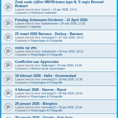
Zoek oude zijfilm NMVB-trams type N, S regio Brussel-
Brabant
Laatste bericht door
Lbarré
«
13 apr 2026, 13:41
Geplaatst in
Historisch materieel
Fotodag Antwerpen-Oorderen - 12 April 2026
Laatste bericht door
traindriverbe
«
28 mar 2026, 17:32
Geplaatst in
Agenda
25 maart 2026 Barvaux - Durbuy - Barvaux
Laatste bericht door
overweg13
«
27 mar 2026, 14:12
Geplaatst in
Reportages & Fotografie
nmbs op vtm
Laatste bericht door
ostbahnhof
«
26 mar 2026, 20:21
Geplaatst in
Reportages & Fotografie
Coefficiënt van Appreciatie
Laatste bericht door
Strijkregel
«
24 mar 2026, 14:36
Geplaatst in
Werken bij de spoorwegen
18 februari 2026 - Halle - Groenendaal
Laatste bericht door
overweg13
«
20 feb 2026, 12:36
Geplaatst in
Reportages & Fotografie
4 februari 2026 - Deurne - Ranst
Laatste bericht door
overweg13
«
05 feb 2026, 16:52
Geplaatst in
Reportages & Fotografie
28 januari 2026 - Bierghes
Laatste bericht door
overweg13
«
30 jan 2026, 12:06
Geplaatst in
Reportages & Fotografie
20 januari 2026 - Sijsele - Sint-Joris