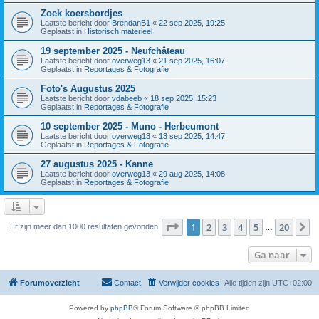
Zoek koersbordjes
Laatste bericht door
BrendanB1
«
22 sep 2025, 19:25
Geplaatst in
Historisch materieel
19 september 2025 - Neufchâteau
Laatste bericht door
overweg13
«
21 sep 2025, 16:07
Geplaatst in
Reportages & Fotografie
Foto's Augustus 2025
Laatste bericht door
vdabeeb
«
18 sep 2025, 15:23
Geplaatst in
Reportages & Fotografie
10 september 2025 - Muno - Herbeumont
Laatste bericht door
overweg13
«
13 sep 2025, 14:47
Geplaatst in
Reportages & Fotografie
27 augustus 2025 - Kanne
Laatste bericht door
overweg13
«
29 aug 2025, 14:08
Geplaatst in
Reportages & Fotografie
Pagina
1
van
20
1
2
3
4
5
20
V
Er zijn meer dan 1000 resultaten gevonden
…
Ga naar
Forumoverzicht
Contact
Verwijder cookies
Alle tijden zijn
UTC+02:00
Powered by
phpBB
® Forum Software © phpBB Limited