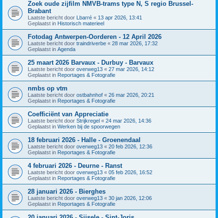
Zoek oude zijfilm NMVB-trams type N, S regio Brussel-
Brabant
Laatste bericht door
Lbarré
«
13 apr 2026, 13:41
Geplaatst in
Historisch materieel
Fotodag Antwerpen-Oorderen - 12 April 2026
Laatste bericht door
traindriverbe
«
28 mar 2026, 17:32
Geplaatst in
Agenda
25 maart 2026 Barvaux - Durbuy - Barvaux
Laatste bericht door
overweg13
«
27 mar 2026, 14:12
Geplaatst in
Reportages & Fotografie
nmbs op vtm
Laatste bericht door
ostbahnhof
«
26 mar 2026, 20:21
Geplaatst in
Reportages & Fotografie
Coefficiënt van Appreciatie
Laatste bericht door
Strijkregel
«
24 mar 2026, 14:36
Geplaatst in
Werken bij de spoorwegen
18 februari 2026 - Halle - Groenendaal
Laatste bericht door
overweg13
«
20 feb 2026, 12:36
Geplaatst in
Reportages & Fotografie
4 februari 2026 - Deurne - Ranst
Laatste bericht door
overweg13
«
05 feb 2026, 16:52
Geplaatst in
Reportages & Fotografie
28 januari 2026 - Bierghes
Laatste bericht door
overweg13
«
30 jan 2026, 12:06
Geplaatst in
Reportages & Fotografie
20 januari 2026 - Sijsele - Sint-Joris