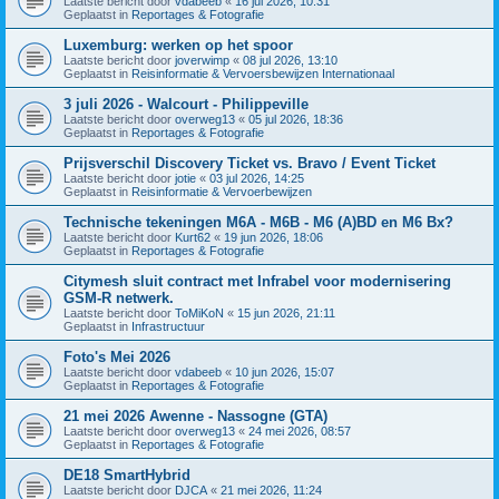
Laatste bericht door
vdabeeb
«
16 jul 2026, 10:31
Geplaatst in
Reportages & Fotografie
Luxemburg: werken op het spoor
Laatste bericht door
joverwimp
«
08 jul 2026, 13:10
Geplaatst in
Reisinformatie & Vervoersbewijzen Internationaal
3 juli 2026 - Walcourt - Philippeville
Laatste bericht door
overweg13
«
05 jul 2026, 18:36
Geplaatst in
Reportages & Fotografie
Prijsverschil Discovery Ticket vs. Bravo / Event Ticket
Laatste bericht door
jotie
«
03 jul 2026, 14:25
Geplaatst in
Reisinformatie & Vervoerbewijzen
Technische tekeningen M6A - M6B - M6 (A)BD en M6 Bx?
Laatste bericht door
Kurt62
«
19 jun 2026, 18:06
Geplaatst in
Reportages & Fotografie
Citymesh sluit contract met Infrabel voor modernisering
GSM-R netwerk.
Laatste bericht door
ToMiKoN
«
15 jun 2026, 21:11
Geplaatst in
Infrastructuur
Foto's Mei 2026
Laatste bericht door
vdabeeb
«
10 jun 2026, 15:07
Geplaatst in
Reportages & Fotografie
21 mei 2026 Awenne - Nassogne (GTA)
Laatste bericht door
overweg13
«
24 mei 2026, 08:57
Geplaatst in
Reportages & Fotografie
DE18 SmartHybrid
Laatste bericht door
DJCA
«
21 mei 2026, 11:24