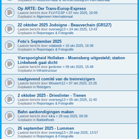
Op ARTE: Der Trans-Europ-Express
Laatste bericht door
FLV-FGSP
«
07 nov 2025, 16:09
Geplaatst in
Algemeen Internationaal
22 oktober 2025 Jodoigne - Beauvechain (GR127)
Laatste bericht door
overweg13
«
24 okt 2025, 13:43
Geplaatst in
Reportages & Fotografie
Foto's September 2025
Laatste bericht door
vdabeeb
«
16 okt 2025, 16:38
Geplaatst in
Reportages & Fotografie
Viersporigheid Holleken - Moensberg uitgesteld; station
Linkebeek gaat dicht
Laatste bericht door
jpvdveer
«
09 okt 2025, 15:48
Geplaatst in
Infrastructuur
raadgevend comité van de treinreizigers
Laatste bericht door
Wouterh12
«
07 okt 2025, 22:26
Geplaatst in
Reizigers
2 oktober 2025 - Drieslinter - Tienen
Laatste bericht door
overweg13
«
05 okt 2025, 11:40
Geplaatst in
Reportages & Fotografie
Bahn aankondigingen maken
Laatste bericht door
kika
«
29 sep 2025, 09:39
Geplaatst in
Babbelhoek
26 september 2025 - Lummen
Laatste bericht door
overweg13
«
28 sep 2025, 13:57
Geplaatst in
Reportages & Fotografie