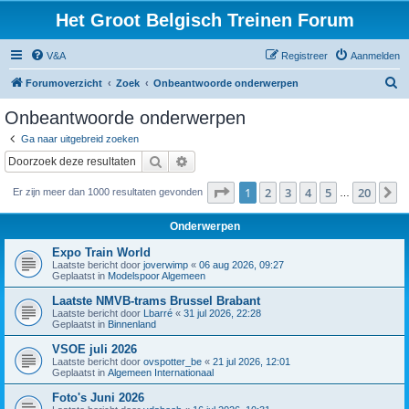
Het Groot Belgisch Treinen Forum
V&A
Registreer
Aanmelden
Z
Forumoverzicht
Zoek
Onbeantwoorde onderwerpen
o
Onbeantwoorde onderwerpen
e
Ga naar uitgebreid zoeken
k
Zoek
Uitgebreid zoeken
Pagina
1
van
20
1
2
3
4
5
20
V
Er zijn meer dan 1000 resultaten gevonden
…
Onderwerpen
Expo Train World
Laatste bericht door
joverwimp
«
06 aug 2026, 09:27
Geplaatst in
Modelspoor Algemeen
Laatste NMVB-trams Brussel Brabant
Laatste bericht door
Lbarré
«
31 jul 2026, 22:28
Geplaatst in
Binnenland
VSOE juli 2026
Laatste bericht door
ovspotter_be
«
21 jul 2026, 12:01
Geplaatst in
Algemeen Internationaal
Foto's Juni 2026