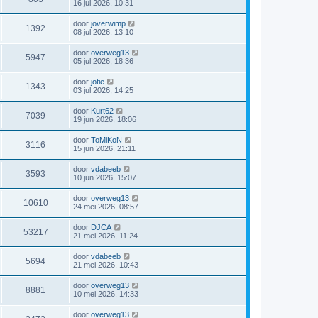
16 jul 2026, 10:31
door
joverwimp
1392
08 jul 2026, 13:10
door
overweg13
5947
05 jul 2026, 18:36
door
jotie
1343
03 jul 2026, 14:25
door
Kurt62
7039
19 jun 2026, 18:06
door
ToMiKoN
3116
15 jun 2026, 21:11
door
vdabeeb
3593
10 jun 2026, 15:07
door
overweg13
10610
24 mei 2026, 08:57
door
DJCA
53217
21 mei 2026, 11:24
door
vdabeeb
5694
21 mei 2026, 10:43
door
overweg13
8881
10 mei 2026, 14:33
door
overweg13