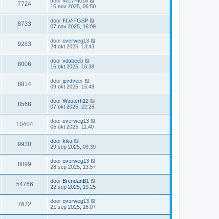
door
4017-4018
7724
16 nov 2025, 06:50
door
FLV-FGSP
8733
07 nov 2025, 16:09
door
overweg13
9263
24 okt 2025, 13:43
door
vdabeeb
8006
16 okt 2025, 16:38
door
jpvdveer
8814
09 okt 2025, 15:48
door
Wouterh12
8568
07 okt 2025, 22:26
door
overweg13
10404
05 okt 2025, 11:40
door
kika
9930
29 sep 2025, 09:39
door
overweg13
8099
28 sep 2025, 13:57
door
BrendanB1
54766
22 sep 2025, 19:25
door
overweg13
7672
21 sep 2025, 16:07