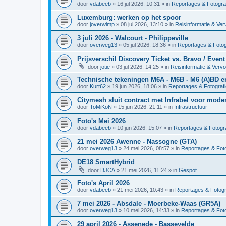
door
vdabeeb
»
16 jul 2026, 10:31
» in
Reportages & Fotogra
Luxemburg: werken op het spoor
door
joverwimp
»
08 jul 2026, 13:10
» in
Reisinformatie & Ver
3 juli 2026 - Walcourt - Philippeville
door
overweg13
»
05 jul 2026, 18:36
» in
Reportages & Fotog
Prijsverschil Discovery Ticket vs. Bravo / Event
door
jotie
»
03 jul 2026, 14:25
» in
Reisinformatie & Verv
Technische tekeningen M6A - M6B - M6 (A)BD 
door
Kurt62
»
19 jun 2026, 18:06
» in
Reportages & Fotografi
Citymesh sluit contract met Infrabel voor mod
door
ToMiKoN
»
15 jun 2026, 21:11
» in
Infrastructuur
Foto's Mei 2026
door
vdabeeb
»
10 jun 2026, 15:07
» in
Reportages & Fotogra
21 mei 2026 Awenne - Nassogne (GTA)
door
overweg13
»
24 mei 2026, 08:57
» in
Reportages & Foto
DE18 SmartHybrid
door
DJCA
»
21 mei 2026, 11:24
» in
Gespot
Foto's April 2026
door
vdabeeb
»
21 mei 2026, 10:43
» in
Reportages & Fotogr
7 mei 2026 - Absdale - Moerbeke-Waas (GR5A)
door
overweg13
»
10 mei 2026, 14:33
» in
Reportages & Foto
29 april 2026 - Assenede - Bassevelde