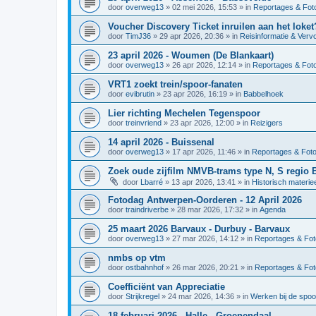
door
overweg13
»
02 mei 2026, 15:53
» in
Reportages & Foto
Voucher Discovery Ticket inruilen aan het loket
door
TimJ36
»
29 apr 2026, 20:36
» in
Reisinformatie & Verv
23 april 2026 - Woumen (De Blankaart)
door
overweg13
»
26 apr 2026, 12:14
» in
Reportages & Foto
VRT1 zoekt trein/spoor-fanaten
door
evibrutin
»
23 apr 2026, 16:19
» in
Babbelhoek
Lier richting Mechelen Tegenspoor
door
treinvriend
»
23 apr 2026, 12:00
» in
Reizigers
14 april 2026 - Buissenal
door
overweg13
»
17 apr 2026, 11:46
» in
Reportages & Foto
Zoek oude zijfilm NMVB-trams type N, S regio 
door
Lbarré
»
13 apr 2026, 13:41
» in
Historisch materie
Fotodag Antwerpen-Oorderen - 12 April 2026
door
traindriverbe
»
28 mar 2026, 17:32
» in
Agenda
25 maart 2026 Barvaux - Durbuy - Barvaux
door
overweg13
»
27 mar 2026, 14:12
» in
Reportages & Fot
nmbs op vtm
door
ostbahnhof
»
26 mar 2026, 20:21
» in
Reportages & Fot
Coefficiënt van Appreciatie
door
Strijkregel
»
24 mar 2026, 14:36
» in
Werken bij de spo
18 februari 2026 - Halle - Groenendaal