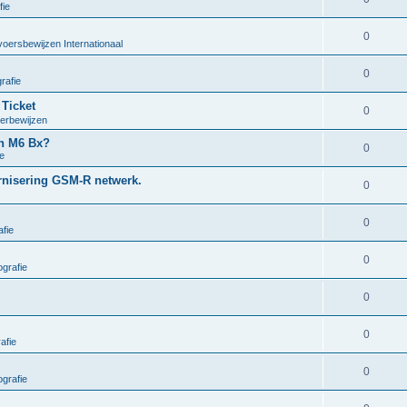
fie
0
voersbewijzen Internationaal
0
rafie
 Ticket
0
oerbewijzen
en M6 Bx?
0
e
ernisering GSM-R netwerk.
0
0
fie
0
grafie
0
0
afie
0
grafie