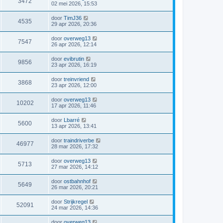
3472
02 mei 2026, 15:53
door
TimJ36
4535
29 apr 2026, 20:36
door
overweg13
7547
26 apr 2026, 12:14
door
evibrutin
9856
23 apr 2026, 16:19
door
treinvriend
3868
23 apr 2026, 12:00
door
overweg13
10202
17 apr 2026, 11:46
door
Lbarré
5600
13 apr 2026, 13:41
door
traindriverbe
46977
28 mar 2026, 17:32
door
overweg13
5713
27 mar 2026, 14:12
door
ostbahnhof
5649
26 mar 2026, 20:21
door
Strijkregel
52091
24 mar 2026, 14:36
door
overweg13