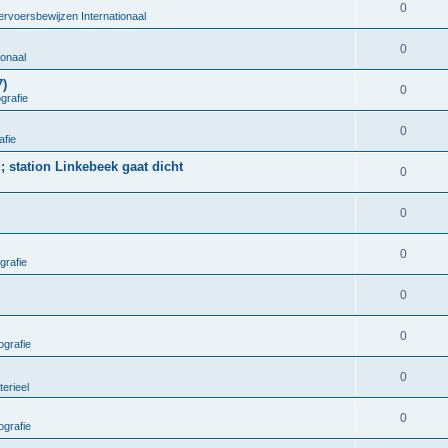
0
ervoersbewijzen Internationaal
0
ionaal
7)
0
grafie
0
afie
; station Linkebeek gaat dicht
0
0
0
grafie
0
0
grafie
0
terieel
0
grafie