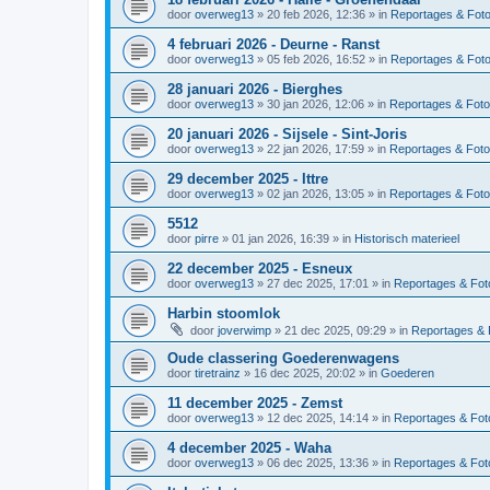
door
overweg13
»
20 feb 2026, 12:36
» in
Reportages & Foto
4 februari 2026 - Deurne - Ranst
door
overweg13
»
05 feb 2026, 16:52
» in
Reportages & Foto
28 januari 2026 - Bierghes
door
overweg13
»
30 jan 2026, 12:06
» in
Reportages & Foto
20 januari 2026 - Sijsele - Sint-Joris
door
overweg13
»
22 jan 2026, 17:59
» in
Reportages & Foto
29 december 2025 - Ittre
door
overweg13
»
02 jan 2026, 13:05
» in
Reportages & Foto
5512
door
pirre
»
01 jan 2026, 16:39
» in
Historisch materieel
22 december 2025 - Esneux
door
overweg13
»
27 dec 2025, 17:01
» in
Reportages & Foto
Harbin stoomlok
door
joverwimp
»
21 dec 2025, 09:29
» in
Reportages & 
Oude classering Goederenwagens
door
tiretrainz
»
16 dec 2025, 20:02
» in
Goederen
11 december 2025 - Zemst
door
overweg13
»
12 dec 2025, 14:14
» in
Reportages & Foto
4 december 2025 - Waha
door
overweg13
»
06 dec 2025, 13:36
» in
Reportages & Foto