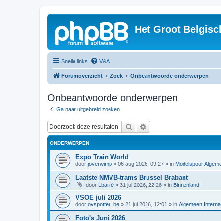
Het Groot Belgisc
Snelle links
V&A
Forumoverzicht
Zoek
Onbeantwoorde onderwerpen
Onbeantwoorde onderwerpen
Ga naar uitgebreid zoeken
Zoek
Uitgebreid zoeken
ONDERWERPEN
Expo Train World
door
joverwimp
»
06 aug 2026, 09:27
» in
Modelspoor Algem
Laatste NMVB-trams Brussel Brabant
door
Lbarré
»
31 jul 2026, 22:28
» in
Binnenland
VSOE juli 2026
door
ovspotter_be
»
21 jul 2026, 12:01
» in
Algemeen Internat
Foto's Juni 2026