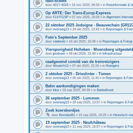
Italo-tickets
door
4017-4018
»
16 nov 2025, 06:50
» in
Reisinformatie & V
Op ARTE: Der Trans-Europ-Express
door
FLV-FGSP
»
07 nov 2025, 16:09
» in
Algemeen Internat
22 oktober 2025 Jodoigne - Beauvechain (GR12
door
overweg13
»
24 okt 2025, 13:43
» in
Reportages & Foto
Foto's September 2025
door
vdabeeb
»
16 okt 2025, 16:38
» in
Reportages & Fotogr
Viersporigheid Holleken - Moensberg uitgesteld
door
jpvdveer
»
09 okt 2025, 15:48
» in
Infrastructuur
raadgevend comité van de treinreizigers
door
Wouterh12
»
07 okt 2025, 22:26
» in
Reizigers
2 oktober 2025 - Drieslinter - Tienen
door
overweg13
»
05 okt 2025, 11:40
» in
Reportages & Foto
Bahn aankondigingen maken
door
kika
»
29 sep 2025, 09:39
» in
Babbelhoek
26 september 2025 - Lummen
door
overweg13
»
28 sep 2025, 13:57
» in
Reportages & Foto
Zoek koersbordjes
door
BrendanB1
»
22 sep 2025, 19:25
» in
Historisch ma
19 september 2025 - Neufchâteau
door
overweg13
»
21 sep 2025, 16:07
» in
Reportages & Foto