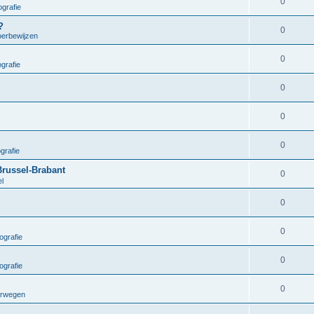
0
grafie
?
0
oerbewijzen
0
grafie
0
0
0
grafie
Brussel-Brabant
0
el
0
0
ografie
0
ografie
0
orwegen