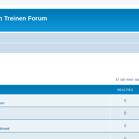
h Treinen Forum
Er zijn meer d
REACTIES
0
een
0
0
ionaal
0