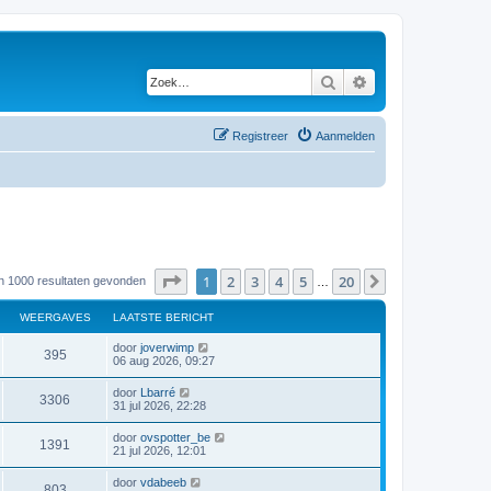
Zoek
Uitgebreid zoeken
Registreer
Aanmelden
Pagina
1
van
20
1
2
3
4
5
20
Volgende
an 1000 resultaten gevonden
…
WEERGAVES
LAATSTE BERICHT
door
joverwimp
395
06 aug 2026, 09:27
door
Lbarré
3306
31 jul 2026, 22:28
door
ovspotter_be
1391
21 jul 2026, 12:01
door
vdabeeb
803