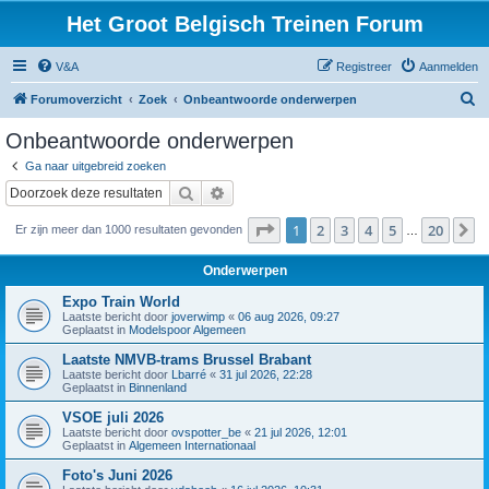
Het Groot Belgisch Treinen Forum
V&A
Registreer
Aanmelden
Z
Forumoverzicht
Zoek
Onbeantwoorde onderwerpen
o
Onbeantwoorde onderwerpen
e
Ga naar uitgebreid zoeken
k
Zoek
Uitgebreid zoeken
Pagina
1
van
20
1
2
3
4
5
20
V
Er zijn meer dan 1000 resultaten gevonden
…
Onderwerpen
Expo Train World
Laatste bericht door
joverwimp
«
06 aug 2026, 09:27
Geplaatst in
Modelspoor Algemeen
Laatste NMVB-trams Brussel Brabant
Laatste bericht door
Lbarré
«
31 jul 2026, 22:28
Geplaatst in
Binnenland
VSOE juli 2026
Laatste bericht door
ovspotter_be
«
21 jul 2026, 12:01
Geplaatst in
Algemeen Internationaal
Foto's Juni 2026