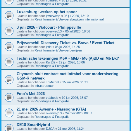
Laatste bericht door
vdabeeb
«
16 jul 2026, 10:31
Geplaatst in
Reportages & Fotografie
Luxemburg: werken op het spoor
Laatste bericht door
joverwimp
«
08 jul 2026, 13:10
Geplaatst in
Reisinformatie & Vervoersbewijzen Internationaal
3 juli 2026 - Walcourt - Philippeville
Laatste bericht door
overweg13
«
05 jul 2026, 18:36
Geplaatst in
Reportages & Fotografie
Prijsverschil Discovery Ticket vs. Bravo / Event Ticket
Laatste bericht door
jotie
«
03 jul 2026, 14:25
Geplaatst in
Reisinformatie & Vervoerbewijzen
Technische tekeningen M6A - M6B - M6 (A)BD en M6 Bx?
Laatste bericht door
Kurt62
«
19 jun 2026, 18:06
Geplaatst in
Reportages & Fotografie
Citymesh sluit contract met Infrabel voor modernisering
GSM-R netwerk.
Laatste bericht door
ToMiKoN
«
15 jun 2026, 21:11
Geplaatst in
Infrastructuur
Foto's Mei 2026
Laatste bericht door
vdabeeb
«
10 jun 2026, 15:07
Geplaatst in
Reportages & Fotografie
21 mei 2026 Awenne - Nassogne (GTA)
Laatste bericht door
overweg13
«
24 mei 2026, 08:57
Geplaatst in
Reportages & Fotografie
DE18 SmartHybrid
Laatste bericht door
DJCA
«
21 mei 2026, 11:24