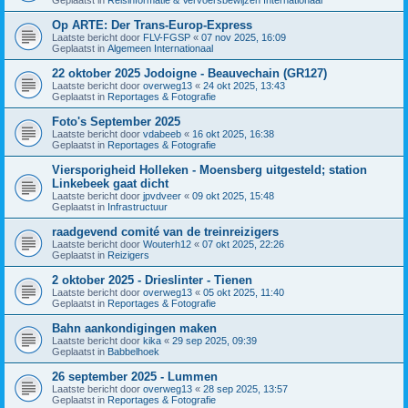
Op ARTE: Der Trans-Europ-Express
Laatste bericht door
FLV-FGSP
«
07 nov 2025, 16:09
Geplaatst in
Algemeen Internationaal
22 oktober 2025 Jodoigne - Beauvechain (GR127)
Laatste bericht door
overweg13
«
24 okt 2025, 13:43
Geplaatst in
Reportages & Fotografie
Foto's September 2025
Laatste bericht door
vdabeeb
«
16 okt 2025, 16:38
Geplaatst in
Reportages & Fotografie
Viersporigheid Holleken - Moensberg uitgesteld; station
Linkebeek gaat dicht
Laatste bericht door
jpvdveer
«
09 okt 2025, 15:48
Geplaatst in
Infrastructuur
raadgevend comité van de treinreizigers
Laatste bericht door
Wouterh12
«
07 okt 2025, 22:26
Geplaatst in
Reizigers
2 oktober 2025 - Drieslinter - Tienen
Laatste bericht door
overweg13
«
05 okt 2025, 11:40
Geplaatst in
Reportages & Fotografie
Bahn aankondigingen maken
Laatste bericht door
kika
«
29 sep 2025, 09:39
Geplaatst in
Babbelhoek
26 september 2025 - Lummen
Laatste bericht door
overweg13
«
28 sep 2025, 13:57
Geplaatst in
Reportages & Fotografie