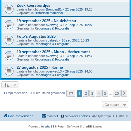
Zoek koersbordjes
Laatste bericht door
BrendanB1
«
22 sep 2025, 19:25
Geplaatst in
Historisch materieel
19 september 2025 - Neufchâteau
Laatste bericht door
overweg13
«
21 sep 2025, 16:07
Geplaatst in
Reportages & Fotografie
Foto's Augustus 2025
Laatste bericht door
vdabeeb
«
18 sep 2025, 15:23
Geplaatst in
Reportages & Fotografie
10 september 2025 - Muno - Herbeumont
Laatste bericht door
overweg13
«
13 sep 2025, 14:47
Geplaatst in
Reportages & Fotografie
27 augustus 2025 - Kanne
Laatste bericht door
overweg13
«
29 aug 2025, 14:08
Geplaatst in
Reportages & Fotografie
Pagina
1
van
20
1
2
3
4
5
20
V
Er zijn meer dan 1000 resultaten gevonden
…
Ga naar
Forumoverzicht
Contact
Verwijder cookies
Alle tijden zijn
UTC+02:00
Powered by
phpBB
® Forum Software © phpBB Limited