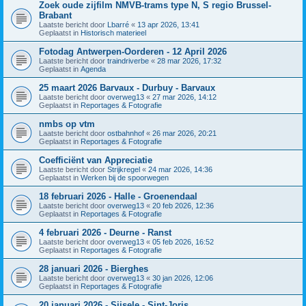
Zoek oude zijfilm NMVB-trams type N, S regio Brussel-
Brabant
Laatste bericht door
Lbarré
«
13 apr 2026, 13:41
Geplaatst in
Historisch materieel
Fotodag Antwerpen-Oorderen - 12 April 2026
Laatste bericht door
traindriverbe
«
28 mar 2026, 17:32
Geplaatst in
Agenda
25 maart 2026 Barvaux - Durbuy - Barvaux
Laatste bericht door
overweg13
«
27 mar 2026, 14:12
Geplaatst in
Reportages & Fotografie
nmbs op vtm
Laatste bericht door
ostbahnhof
«
26 mar 2026, 20:21
Geplaatst in
Reportages & Fotografie
Coefficiënt van Appreciatie
Laatste bericht door
Strijkregel
«
24 mar 2026, 14:36
Geplaatst in
Werken bij de spoorwegen
18 februari 2026 - Halle - Groenendaal
Laatste bericht door
overweg13
«
20 feb 2026, 12:36
Geplaatst in
Reportages & Fotografie
4 februari 2026 - Deurne - Ranst
Laatste bericht door
overweg13
«
05 feb 2026, 16:52
Geplaatst in
Reportages & Fotografie
28 januari 2026 - Bierghes
Laatste bericht door
overweg13
«
30 jan 2026, 12:06
Geplaatst in
Reportages & Fotografie
20 januari 2026 - Sijsele - Sint-Joris