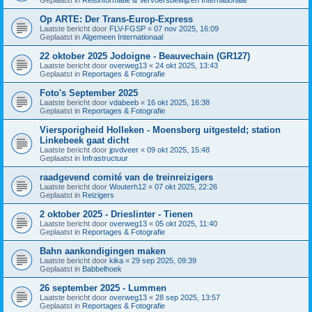
Op ARTE: Der Trans-Europ-Express
Laatste bericht door
FLV-FGSP
«
07 nov 2025, 16:09
Geplaatst in
Algemeen Internationaal
22 oktober 2025 Jodoigne - Beauvechain (GR127)
Laatste bericht door
overweg13
«
24 okt 2025, 13:43
Geplaatst in
Reportages & Fotografie
Foto's September 2025
Laatste bericht door
vdabeeb
«
16 okt 2025, 16:38
Geplaatst in
Reportages & Fotografie
Viersporigheid Holleken - Moensberg uitgesteld; station
Linkebeek gaat dicht
Laatste bericht door
jpvdveer
«
09 okt 2025, 15:48
Geplaatst in
Infrastructuur
raadgevend comité van de treinreizigers
Laatste bericht door
Wouterh12
«
07 okt 2025, 22:26
Geplaatst in
Reizigers
2 oktober 2025 - Drieslinter - Tienen
Laatste bericht door
overweg13
«
05 okt 2025, 11:40
Geplaatst in
Reportages & Fotografie
Bahn aankondigingen maken
Laatste bericht door
kika
«
29 sep 2025, 09:39
Geplaatst in
Babbelhoek
26 september 2025 - Lummen
Laatste bericht door
overweg13
«
28 sep 2025, 13:57
Geplaatst in
Reportages & Fotografie