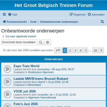
Het Groot Belgisch Treinen Forum
V&A
Registreer
Aanmelden
Z
Forumoverzicht
Zoek
Onbeantwoorde onderwerpen
o
Onbeantwoorde onderwerpen
e
Ga naar uitgebreid zoeken
k
Zoek
Uitgebreid zoeken
Pagina
1
van
20
1
2
3
4
5
20
V
Er zijn meer dan 1000 resultaten gevonden
…
Onderwerpen
Expo Train World
Laatste bericht door
joverwimp
«
06 aug 2026, 09:27
Geplaatst in
Modelspoor Algemeen
Laatste NMVB-trams Brussel Brabant
Laatste bericht door
Lbarré
«
31 jul 2026, 22:28
Geplaatst in
Binnenland
VSOE juli 2026
Laatste bericht door
ovspotter_be
«
21 jul 2026, 12:01
Geplaatst in
Algemeen Internationaal
Foto's Juni 2026