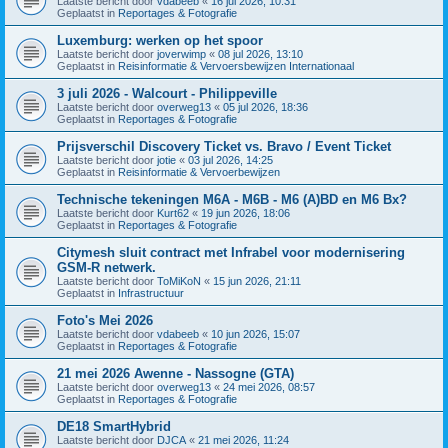
Laatste bericht door
vdabeeb
«
16 jul 2026, 10:31
Geplaatst in
Reportages & Fotografie
Luxemburg: werken op het spoor
Laatste bericht door
joverwimp
«
08 jul 2026, 13:10
Geplaatst in
Reisinformatie & Vervoersbewijzen Internationaal
3 juli 2026 - Walcourt - Philippeville
Laatste bericht door
overweg13
«
05 jul 2026, 18:36
Geplaatst in
Reportages & Fotografie
Prijsverschil Discovery Ticket vs. Bravo / Event Ticket
Laatste bericht door
jotie
«
03 jul 2026, 14:25
Geplaatst in
Reisinformatie & Vervoerbewijzen
Technische tekeningen M6A - M6B - M6 (A)BD en M6 Bx?
Laatste bericht door
Kurt62
«
19 jun 2026, 18:06
Geplaatst in
Reportages & Fotografie
Citymesh sluit contract met Infrabel voor modernisering
GSM-R netwerk.
Laatste bericht door
ToMiKoN
«
15 jun 2026, 21:11
Geplaatst in
Infrastructuur
Foto's Mei 2026
Laatste bericht door
vdabeeb
«
10 jun 2026, 15:07
Geplaatst in
Reportages & Fotografie
21 mei 2026 Awenne - Nassogne (GTA)
Laatste bericht door
overweg13
«
24 mei 2026, 08:57
Geplaatst in
Reportages & Fotografie
DE18 SmartHybrid
Laatste bericht door
DJCA
«
21 mei 2026, 11:24