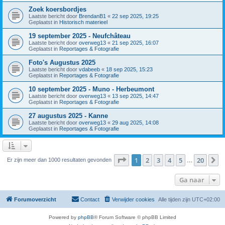
Zoek koersbordjes
Laatste bericht door
BrendanB1
«
22 sep 2025, 19:25
Geplaatst in
Historisch materieel
19 september 2025 - Neufchâteau
Laatste bericht door
overweg13
«
21 sep 2025, 16:07
Geplaatst in
Reportages & Fotografie
Foto's Augustus 2025
Laatste bericht door
vdabeeb
«
18 sep 2025, 15:23
Geplaatst in
Reportages & Fotografie
10 september 2025 - Muno - Herbeumont
Laatste bericht door
overweg13
«
13 sep 2025, 14:47
Geplaatst in
Reportages & Fotografie
27 augustus 2025 - Kanne
Laatste bericht door
overweg13
«
29 aug 2025, 14:08
Geplaatst in
Reportages & Fotografie
Pagina
1
van
20
1
2
3
4
5
20
V
Er zijn meer dan 1000 resultaten gevonden
…
Ga naar
Forumoverzicht
Contact
Verwijder cookies
Alle tijden zijn
UTC+02:00
Powered by
phpBB
® Forum Software © phpBB Limited