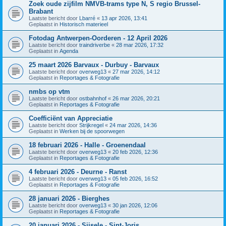
Zoek oude zijfilm NMVB-trams type N, S regio Brussel-
Brabant
Laatste bericht door
Lbarré
«
13 apr 2026, 13:41
Geplaatst in
Historisch materieel
Fotodag Antwerpen-Oorderen - 12 April 2026
Laatste bericht door
traindriverbe
«
28 mar 2026, 17:32
Geplaatst in
Agenda
25 maart 2026 Barvaux - Durbuy - Barvaux
Laatste bericht door
overweg13
«
27 mar 2026, 14:12
Geplaatst in
Reportages & Fotografie
nmbs op vtm
Laatste bericht door
ostbahnhof
«
26 mar 2026, 20:21
Geplaatst in
Reportages & Fotografie
Coefficiënt van Appreciatie
Laatste bericht door
Strijkregel
«
24 mar 2026, 14:36
Geplaatst in
Werken bij de spoorwegen
18 februari 2026 - Halle - Groenendaal
Laatste bericht door
overweg13
«
20 feb 2026, 12:36
Geplaatst in
Reportages & Fotografie
4 februari 2026 - Deurne - Ranst
Laatste bericht door
overweg13
«
05 feb 2026, 16:52
Geplaatst in
Reportages & Fotografie
28 januari 2026 - Bierghes
Laatste bericht door
overweg13
«
30 jan 2026, 12:06
Geplaatst in
Reportages & Fotografie
20 januari 2026 - Sijsele - Sint-Joris