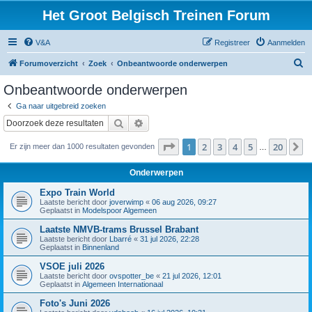
Het Groot Belgisch Treinen Forum
V&A
Registreer
Aanmelden
Z
Forumoverzicht
Zoek
Onbeantwoorde onderwerpen
o
Onbeantwoorde onderwerpen
e
Ga naar uitgebreid zoeken
k
Zoek
Uitgebreid zoeken
Pagina
1
van
20
1
2
3
4
5
20
V
Er zijn meer dan 1000 resultaten gevonden
…
Onderwerpen
Expo Train World
Laatste bericht door
joverwimp
«
06 aug 2026, 09:27
Geplaatst in
Modelspoor Algemeen
Laatste NMVB-trams Brussel Brabant
Laatste bericht door
Lbarré
«
31 jul 2026, 22:28
Geplaatst in
Binnenland
VSOE juli 2026
Laatste bericht door
ovspotter_be
«
21 jul 2026, 12:01
Geplaatst in
Algemeen Internationaal
Foto's Juni 2026