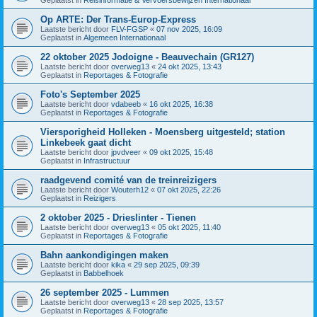
Op ARTE: Der Trans-Europ-Express
Laatste bericht door
FLV-FGSP
«
07 nov 2025, 16:09
Geplaatst in
Algemeen Internationaal
22 oktober 2025 Jodoigne - Beauvechain (GR127)
Laatste bericht door
overweg13
«
24 okt 2025, 13:43
Geplaatst in
Reportages & Fotografie
Foto's September 2025
Laatste bericht door
vdabeeb
«
16 okt 2025, 16:38
Geplaatst in
Reportages & Fotografie
Viersporigheid Holleken - Moensberg uitgesteld; station
Linkebeek gaat dicht
Laatste bericht door
jpvdveer
«
09 okt 2025, 15:48
Geplaatst in
Infrastructuur
raadgevend comité van de treinreizigers
Laatste bericht door
Wouterh12
«
07 okt 2025, 22:26
Geplaatst in
Reizigers
2 oktober 2025 - Drieslinter - Tienen
Laatste bericht door
overweg13
«
05 okt 2025, 11:40
Geplaatst in
Reportages & Fotografie
Bahn aankondigingen maken
Laatste bericht door
kika
«
29 sep 2025, 09:39
Geplaatst in
Babbelhoek
26 september 2025 - Lummen
Laatste bericht door
overweg13
«
28 sep 2025, 13:57
Geplaatst in
Reportages & Fotografie