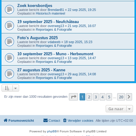
Zoek koersbordjes
Laatste bericht door
BrendanB1
«
22 sep 2025, 19:25
Geplaatst in
Historisch materieel
19 september 2025 - Neufchâteau
Laatste bericht door
overweg13
«
21 sep 2025, 16:07
Geplaatst in
Reportages & Fotografie
Foto's Augustus 2025
Laatste bericht door
vdabeeb
«
18 sep 2025, 15:23
Geplaatst in
Reportages & Fotografie
10 september 2025 - Muno - Herbeumont
Laatste bericht door
overweg13
«
13 sep 2025, 14:47
Geplaatst in
Reportages & Fotografie
27 augustus 2025 - Kanne
Laatste bericht door
overweg13
«
29 aug 2025, 14:08
Geplaatst in
Reportages & Fotografie
Pagina
1
van
20
1
2
3
4
5
20
V
Er zijn meer dan 1000 resultaten gevonden
…
Ga naar
Forumoverzicht
Contact
Verwijder cookies
Alle tijden zijn
UTC+02:00
Powered by
phpBB
® Forum Software © phpBB Limited