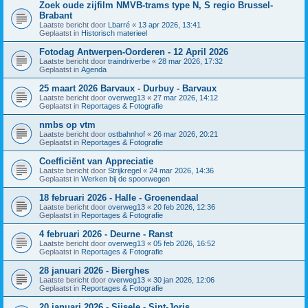
Zoek oude zijfilm NMVB-trams type N, S regio Brussel-
Brabant
Laatste bericht door
Lbarré
«
13 apr 2026, 13:41
Geplaatst in
Historisch materieel
Fotodag Antwerpen-Oorderen - 12 April 2026
Laatste bericht door
traindriverbe
«
28 mar 2026, 17:32
Geplaatst in
Agenda
25 maart 2026 Barvaux - Durbuy - Barvaux
Laatste bericht door
overweg13
«
27 mar 2026, 14:12
Geplaatst in
Reportages & Fotografie
nmbs op vtm
Laatste bericht door
ostbahnhof
«
26 mar 2026, 20:21
Geplaatst in
Reportages & Fotografie
Coefficiënt van Appreciatie
Laatste bericht door
Strijkregel
«
24 mar 2026, 14:36
Geplaatst in
Werken bij de spoorwegen
18 februari 2026 - Halle - Groenendaal
Laatste bericht door
overweg13
«
20 feb 2026, 12:36
Geplaatst in
Reportages & Fotografie
4 februari 2026 - Deurne - Ranst
Laatste bericht door
overweg13
«
05 feb 2026, 16:52
Geplaatst in
Reportages & Fotografie
28 januari 2026 - Bierghes
Laatste bericht door
overweg13
«
30 jan 2026, 12:06
Geplaatst in
Reportages & Fotografie
20 januari 2026 - Sijsele - Sint-Joris