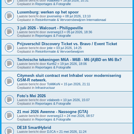
Laatste bericht door
vdabeeb
«
16 jul 2026, 10:31
Geplaatst in
Reportages & Fotografie
Luxemburg: werken op het spoor
Laatste bericht door
joverwimp
«
08 jul 2026, 13:10
Geplaatst in
Reisinformatie & Vervoersbewijzen Internationaal
3 juli 2026 - Walcourt - Philippeville
Laatste bericht door
overweg13
«
05 jul 2026, 18:36
Geplaatst in
Reportages & Fotografie
Prijsverschil Discovery Ticket vs. Bravo / Event Ticket
Laatste bericht door
jotie
«
03 jul 2026, 14:25
Geplaatst in
Reisinformatie & Vervoerbewijzen
Technische tekeningen M6A - M6B - M6 (A)BD en M6 Bx?
Laatste bericht door
Kurt62
«
19 jun 2026, 18:06
Geplaatst in
Reportages & Fotografie
Citymesh sluit contract met Infrabel voor modernisering
GSM-R netwerk.
Laatste bericht door
ToMiKoN
«
15 jun 2026, 21:11
Geplaatst in
Infrastructuur
Foto's Mei 2026
Laatste bericht door
vdabeeb
«
10 jun 2026, 15:07
Geplaatst in
Reportages & Fotografie
21 mei 2026 Awenne - Nassogne (GTA)
Laatste bericht door
overweg13
«
24 mei 2026, 08:57
Geplaatst in
Reportages & Fotografie
DE18 SmartHybrid
Laatste bericht door
DJCA
«
21 mei 2026, 11:24