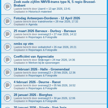
Zoek oude zijfilm NMVB-trams type N, S regio Brussel-
Brabant
Laatste bericht door
Lbarré
«
13 apr 2026, 13:41
Geplaatst in
Historisch materieel
Fotodag Antwerpen-Oorderen - 12 April 2026
Laatste bericht door
traindriverbe
«
28 mar 2026, 17:32
Geplaatst in
Agenda
25 maart 2026 Barvaux - Durbuy - Barvaux
Laatste bericht door
overweg13
«
27 mar 2026, 14:12
Geplaatst in
Reportages & Fotografie
nmbs op vtm
Laatste bericht door
ostbahnhof
«
26 mar 2026, 20:21
Geplaatst in
Reportages & Fotografie
Coefficiënt van Appreciatie
Laatste bericht door
Strijkregel
«
24 mar 2026, 14:36
Geplaatst in
Werken bij de spoorwegen
18 februari 2026 - Halle - Groenendaal
Laatste bericht door
overweg13
«
20 feb 2026, 12:36
Geplaatst in
Reportages & Fotografie
4 februari 2026 - Deurne - Ranst
Laatste bericht door
overweg13
«
05 feb 2026, 16:52
Geplaatst in
Reportages & Fotografie
28 januari 2026 - Bierghes
Laatste bericht door
overweg13
«
30 jan 2026, 12:06
Geplaatst in
Reportages & Fotografie
20 januari 2026 - Sijsele - Sint-Joris