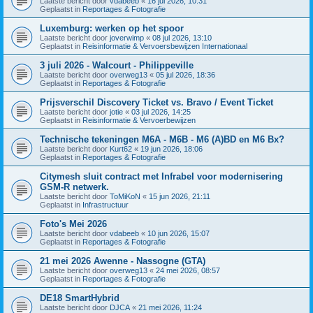
Laatste bericht door
vdabeeb
«
16 jul 2026, 10:31
Geplaatst in
Reportages & Fotografie
Luxemburg: werken op het spoor
Laatste bericht door
joverwimp
«
08 jul 2026, 13:10
Geplaatst in
Reisinformatie & Vervoersbewijzen Internationaal
3 juli 2026 - Walcourt - Philippeville
Laatste bericht door
overweg13
«
05 jul 2026, 18:36
Geplaatst in
Reportages & Fotografie
Prijsverschil Discovery Ticket vs. Bravo / Event Ticket
Laatste bericht door
jotie
«
03 jul 2026, 14:25
Geplaatst in
Reisinformatie & Vervoerbewijzen
Technische tekeningen M6A - M6B - M6 (A)BD en M6 Bx?
Laatste bericht door
Kurt62
«
19 jun 2026, 18:06
Geplaatst in
Reportages & Fotografie
Citymesh sluit contract met Infrabel voor modernisering
GSM-R netwerk.
Laatste bericht door
ToMiKoN
«
15 jun 2026, 21:11
Geplaatst in
Infrastructuur
Foto's Mei 2026
Laatste bericht door
vdabeeb
«
10 jun 2026, 15:07
Geplaatst in
Reportages & Fotografie
21 mei 2026 Awenne - Nassogne (GTA)
Laatste bericht door
overweg13
«
24 mei 2026, 08:57
Geplaatst in
Reportages & Fotografie
DE18 SmartHybrid
Laatste bericht door
DJCA
«
21 mei 2026, 11:24