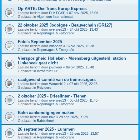
Op ARTE: Der Trans-Europ-Express
Laatste bericht door
FLV-FGSP
«
07 nov 2025, 16:09
Geplaatst in
Algemeen Internationaal
22 oktober 2025 Jodoigne - Beauvechain (GR127)
Laatste bericht door
overweg13
«
24 okt 2025, 13:43
Geplaatst in
Reportages & Fotografie
Foto's September 2025
Laatste bericht door
vdabeeb
«
16 okt 2025, 16:38
Geplaatst in
Reportages & Fotografie
Viersporigheid Holleken - Moensberg uitgesteld; station
Linkebeek gaat dicht
Laatste bericht door
jpvdveer
«
09 okt 2025, 15:48
Geplaatst in
Infrastructuur
raadgevend comité van de treinreizigers
Laatste bericht door
Wouterh12
«
07 okt 2025, 22:26
Geplaatst in
Reizigers
2 oktober 2025 - Drieslinter - Tienen
Laatste bericht door
overweg13
«
05 okt 2025, 11:40
Geplaatst in
Reportages & Fotografie
Bahn aankondigingen maken
Laatste bericht door
kika
«
29 sep 2025, 09:39
Geplaatst in
Babbelhoek
26 september 2025 - Lummen
Laatste bericht door
overweg13
«
28 sep 2025, 13:57
Geplaatst in
Reportages & Fotografie