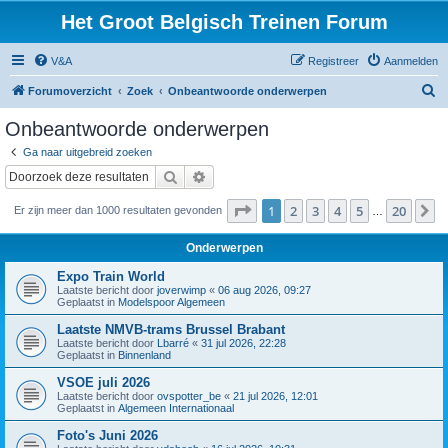
Het Groot Belgisch Treinen Forum
V&A
Registreer
Aanmelden
Z
Forumoverzicht
Zoek
Onbeantwoorde onderwerpen
o
Onbeantwoorde onderwerpen
e
Ga naar uitgebreid zoeken
k
Zoek
Uitgebreid zoeken
Pagina
1
van
20
1
2
3
4
5
20
V
Er zijn meer dan 1000 resultaten gevonden
…
Onderwerpen
Expo Train World
Laatste bericht door
joverwimp
«
06 aug 2026, 09:27
Geplaatst in
Modelspoor Algemeen
Laatste NMVB-trams Brussel Brabant
Laatste bericht door
Lbarré
«
31 jul 2026, 22:28
Geplaatst in
Binnenland
VSOE juli 2026
Laatste bericht door
ovspotter_be
«
21 jul 2026, 12:01
Geplaatst in
Algemeen Internationaal
Foto's Juni 2026