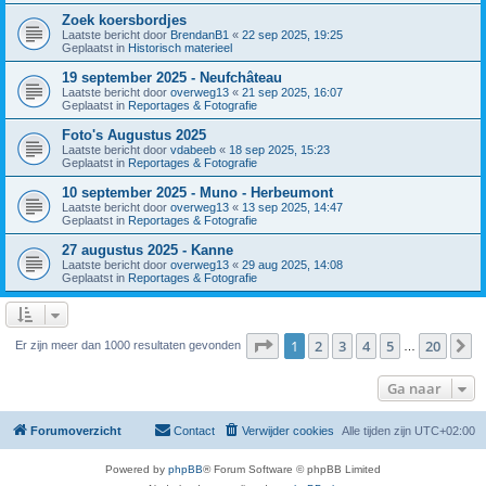
Zoek koersbordjes
Laatste bericht door
BrendanB1
«
22 sep 2025, 19:25
Geplaatst in
Historisch materieel
19 september 2025 - Neufchâteau
Laatste bericht door
overweg13
«
21 sep 2025, 16:07
Geplaatst in
Reportages & Fotografie
Foto's Augustus 2025
Laatste bericht door
vdabeeb
«
18 sep 2025, 15:23
Geplaatst in
Reportages & Fotografie
10 september 2025 - Muno - Herbeumont
Laatste bericht door
overweg13
«
13 sep 2025, 14:47
Geplaatst in
Reportages & Fotografie
27 augustus 2025 - Kanne
Laatste bericht door
overweg13
«
29 aug 2025, 14:08
Geplaatst in
Reportages & Fotografie
Pagina
1
van
20
1
2
3
4
5
20
V
Er zijn meer dan 1000 resultaten gevonden
…
Ga naar
Forumoverzicht
Contact
Verwijder cookies
Alle tijden zijn
UTC+02:00
Powered by
phpBB
® Forum Software © phpBB Limited