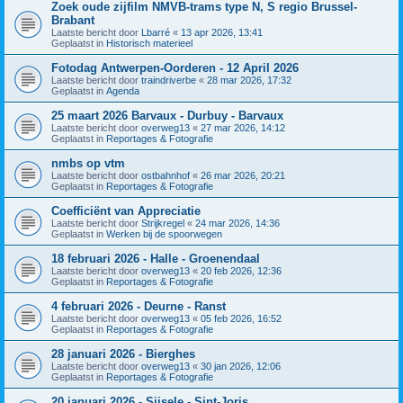
Zoek oude zijfilm NMVB-trams type N, S regio Brussel-
Brabant
Laatste bericht door
Lbarré
«
13 apr 2026, 13:41
Geplaatst in
Historisch materieel
Fotodag Antwerpen-Oorderen - 12 April 2026
Laatste bericht door
traindriverbe
«
28 mar 2026, 17:32
Geplaatst in
Agenda
25 maart 2026 Barvaux - Durbuy - Barvaux
Laatste bericht door
overweg13
«
27 mar 2026, 14:12
Geplaatst in
Reportages & Fotografie
nmbs op vtm
Laatste bericht door
ostbahnhof
«
26 mar 2026, 20:21
Geplaatst in
Reportages & Fotografie
Coefficiënt van Appreciatie
Laatste bericht door
Strijkregel
«
24 mar 2026, 14:36
Geplaatst in
Werken bij de spoorwegen
18 februari 2026 - Halle - Groenendaal
Laatste bericht door
overweg13
«
20 feb 2026, 12:36
Geplaatst in
Reportages & Fotografie
4 februari 2026 - Deurne - Ranst
Laatste bericht door
overweg13
«
05 feb 2026, 16:52
Geplaatst in
Reportages & Fotografie
28 januari 2026 - Bierghes
Laatste bericht door
overweg13
«
30 jan 2026, 12:06
Geplaatst in
Reportages & Fotografie
20 januari 2026 - Sijsele - Sint-Joris