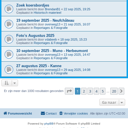
Zoek koersbordjes
Laatste bericht door
BrendanB1
«
22 sep 2025, 19:25
Geplaatst in
Historisch materieel
19 september 2025 - Neufchâteau
Laatste bericht door
overweg13
«
21 sep 2025, 16:07
Geplaatst in
Reportages & Fotografie
Foto's Augustus 2025
Laatste bericht door
vdabeeb
«
18 sep 2025, 15:23
Geplaatst in
Reportages & Fotografie
10 september 2025 - Muno - Herbeumont
Laatste bericht door
overweg13
«
13 sep 2025, 14:47
Geplaatst in
Reportages & Fotografie
27 augustus 2025 - Kanne
Laatste bericht door
overweg13
«
29 aug 2025, 14:08
Geplaatst in
Reportages & Fotografie
Pagina
1
van
20
1
2
3
4
5
20
V
Er zijn meer dan 1000 resultaten gevonden
…
Ga naar
Forumoverzicht
Contact
Verwijder cookies
Alle tijden zijn
UTC+02:00
Powered by
phpBB
® Forum Software © phpBB Limited