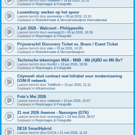
Laatste bericht door
vdabeeb
«
16 jul 2026, 10:31
Geplaatst in
Reportages & Fotografie
Luxemburg: werken op het spoor
Laatste bericht door
joverwimp
«
08 jul 2026, 13:10
Geplaatst in
Reisinformatie & Vervoersbewijzen Internationaal
3 juli 2026 - Walcourt - Philippeville
Laatste bericht door
overweg13
«
05 jul 2026, 18:36
Geplaatst in
Reportages & Fotografie
Prijsverschil Discovery Ticket vs. Bravo / Event Ticket
Laatste bericht door
jotie
«
03 jul 2026, 14:25
Geplaatst in
Reisinformatie & Vervoerbewijzen
Technische tekeningen M6A - M6B - M6 (A)BD en M6 Bx?
Laatste bericht door
Kurt62
«
19 jun 2026, 18:06
Geplaatst in
Reportages & Fotografie
Citymesh sluit contract met Infrabel voor modernisering
GSM-R netwerk.
Laatste bericht door
ToMiKoN
«
15 jun 2026, 21:11
Geplaatst in
Infrastructuur
Foto's Mei 2026
Laatste bericht door
vdabeeb
«
10 jun 2026, 15:07
Geplaatst in
Reportages & Fotografie
21 mei 2026 Awenne - Nassogne (GTA)
Laatste bericht door
overweg13
«
24 mei 2026, 08:57
Geplaatst in
Reportages & Fotografie
DE18 SmartHybrid
Laatste bericht door
DJCA
«
21 mei 2026, 11:24