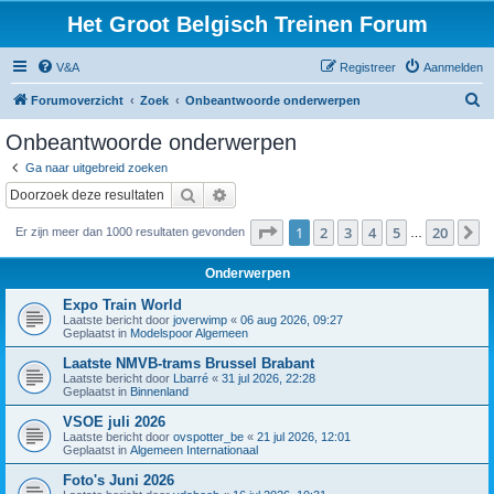
Het Groot Belgisch Treinen Forum
V&A
Registreer
Aanmelden
Z
Forumoverzicht
Zoek
Onbeantwoorde onderwerpen
o
Onbeantwoorde onderwerpen
e
Ga naar uitgebreid zoeken
k
Zoek
Uitgebreid zoeken
Pagina
1
van
20
1
2
3
4
5
20
V
Er zijn meer dan 1000 resultaten gevonden
…
Onderwerpen
Expo Train World
Laatste bericht door
joverwimp
«
06 aug 2026, 09:27
Geplaatst in
Modelspoor Algemeen
Laatste NMVB-trams Brussel Brabant
Laatste bericht door
Lbarré
«
31 jul 2026, 22:28
Geplaatst in
Binnenland
VSOE juli 2026
Laatste bericht door
ovspotter_be
«
21 jul 2026, 12:01
Geplaatst in
Algemeen Internationaal
Foto's Juni 2026