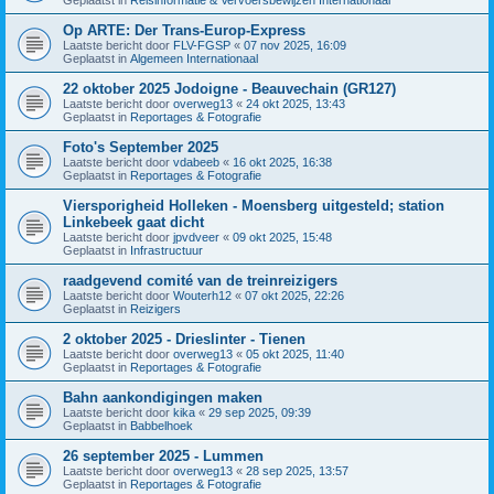
Op ARTE: Der Trans-Europ-Express
Laatste bericht door
FLV-FGSP
«
07 nov 2025, 16:09
Geplaatst in
Algemeen Internationaal
22 oktober 2025 Jodoigne - Beauvechain (GR127)
Laatste bericht door
overweg13
«
24 okt 2025, 13:43
Geplaatst in
Reportages & Fotografie
Foto's September 2025
Laatste bericht door
vdabeeb
«
16 okt 2025, 16:38
Geplaatst in
Reportages & Fotografie
Viersporigheid Holleken - Moensberg uitgesteld; station
Linkebeek gaat dicht
Laatste bericht door
jpvdveer
«
09 okt 2025, 15:48
Geplaatst in
Infrastructuur
raadgevend comité van de treinreizigers
Laatste bericht door
Wouterh12
«
07 okt 2025, 22:26
Geplaatst in
Reizigers
2 oktober 2025 - Drieslinter - Tienen
Laatste bericht door
overweg13
«
05 okt 2025, 11:40
Geplaatst in
Reportages & Fotografie
Bahn aankondigingen maken
Laatste bericht door
kika
«
29 sep 2025, 09:39
Geplaatst in
Babbelhoek
26 september 2025 - Lummen
Laatste bericht door
overweg13
«
28 sep 2025, 13:57
Geplaatst in
Reportages & Fotografie