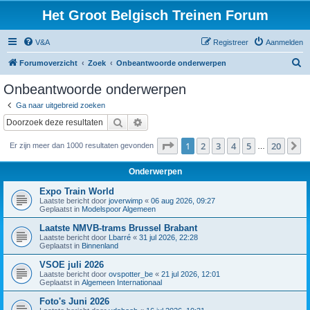
Het Groot Belgisch Treinen Forum
V&A
Registreer
Aanmelden
Z
Forumoverzicht
Zoek
Onbeantwoorde onderwerpen
o
Onbeantwoorde onderwerpen
e
Ga naar uitgebreid zoeken
k
Zoek
Uitgebreid zoeken
Pagina
1
van
20
1
2
3
4
5
20
V
Er zijn meer dan 1000 resultaten gevonden
…
Onderwerpen
Expo Train World
Laatste bericht door
joverwimp
«
06 aug 2026, 09:27
Geplaatst in
Modelspoor Algemeen
Laatste NMVB-trams Brussel Brabant
Laatste bericht door
Lbarré
«
31 jul 2026, 22:28
Geplaatst in
Binnenland
VSOE juli 2026
Laatste bericht door
ovspotter_be
«
21 jul 2026, 12:01
Geplaatst in
Algemeen Internationaal
Foto's Juni 2026