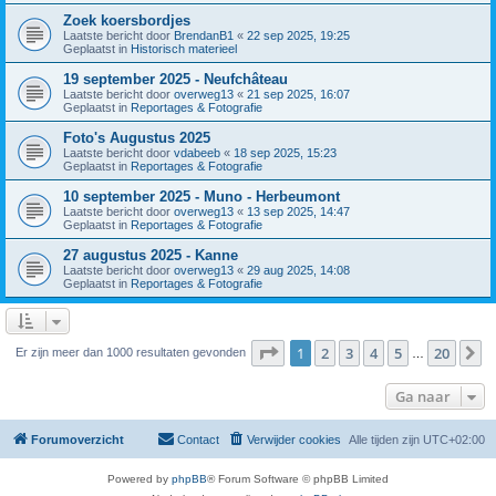
Zoek koersbordjes
Laatste bericht door
BrendanB1
«
22 sep 2025, 19:25
Geplaatst in
Historisch materieel
19 september 2025 - Neufchâteau
Laatste bericht door
overweg13
«
21 sep 2025, 16:07
Geplaatst in
Reportages & Fotografie
Foto's Augustus 2025
Laatste bericht door
vdabeeb
«
18 sep 2025, 15:23
Geplaatst in
Reportages & Fotografie
10 september 2025 - Muno - Herbeumont
Laatste bericht door
overweg13
«
13 sep 2025, 14:47
Geplaatst in
Reportages & Fotografie
27 augustus 2025 - Kanne
Laatste bericht door
overweg13
«
29 aug 2025, 14:08
Geplaatst in
Reportages & Fotografie
Pagina
1
van
20
1
2
3
4
5
20
V
Er zijn meer dan 1000 resultaten gevonden
…
Ga naar
Forumoverzicht
Contact
Verwijder cookies
Alle tijden zijn
UTC+02:00
Powered by
phpBB
® Forum Software © phpBB Limited