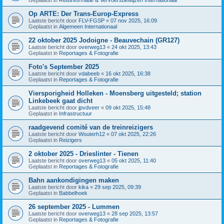
Op ARTE: Der Trans-Europ-Express
Laatste bericht door
FLV-FGSP
«
07 nov 2025, 16:09
Geplaatst in
Algemeen Internationaal
22 oktober 2025 Jodoigne - Beauvechain (GR127)
Laatste bericht door
overweg13
«
24 okt 2025, 13:43
Geplaatst in
Reportages & Fotografie
Foto's September 2025
Laatste bericht door
vdabeeb
«
16 okt 2025, 16:38
Geplaatst in
Reportages & Fotografie
Viersporigheid Holleken - Moensberg uitgesteld; station
Linkebeek gaat dicht
Laatste bericht door
jpvdveer
«
09 okt 2025, 15:48
Geplaatst in
Infrastructuur
raadgevend comité van de treinreizigers
Laatste bericht door
Wouterh12
«
07 okt 2025, 22:26
Geplaatst in
Reizigers
2 oktober 2025 - Drieslinter - Tienen
Laatste bericht door
overweg13
«
05 okt 2025, 11:40
Geplaatst in
Reportages & Fotografie
Bahn aankondigingen maken
Laatste bericht door
kika
«
29 sep 2025, 09:39
Geplaatst in
Babbelhoek
26 september 2025 - Lummen
Laatste bericht door
overweg13
«
28 sep 2025, 13:57
Geplaatst in
Reportages & Fotografie