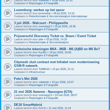
Laatste bericht door
vdabeeb
«
16 jul 2026, 10:31
Geplaatst in
Reportages & Fotografie
Luxemburg: werken op het spoor
Laatste bericht door
joverwimp
«
08 jul 2026, 13:10
Geplaatst in
Reisinformatie & Vervoersbewijzen Internationaal
3 juli 2026 - Walcourt - Philippeville
Laatste bericht door
overweg13
«
05 jul 2026, 18:36
Geplaatst in
Reportages & Fotografie
Prijsverschil Discovery Ticket vs. Bravo / Event Ticket
Laatste bericht door
jotie
«
03 jul 2026, 14:25
Geplaatst in
Reisinformatie & Vervoerbewijzen
Technische tekeningen M6A - M6B - M6 (A)BD en M6 Bx?
Laatste bericht door
Kurt62
«
19 jun 2026, 18:06
Geplaatst in
Reportages & Fotografie
Citymesh sluit contract met Infrabel voor modernisering
GSM-R netwerk.
Laatste bericht door
ToMiKoN
«
15 jun 2026, 21:11
Geplaatst in
Infrastructuur
Foto's Mei 2026
Laatste bericht door
vdabeeb
«
10 jun 2026, 15:07
Geplaatst in
Reportages & Fotografie
21 mei 2026 Awenne - Nassogne (GTA)
Laatste bericht door
overweg13
«
24 mei 2026, 08:57
Geplaatst in
Reportages & Fotografie
DE18 SmartHybrid
Laatste bericht door
DJCA
«
21 mei 2026, 11:24