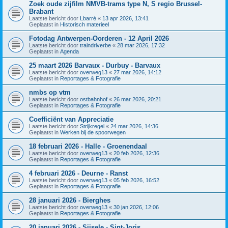
Zoek oude zijfilm NMVB-trams type N, S regio Brussel-
Brabant
Laatste bericht door
Lbarré
«
13 apr 2026, 13:41
Geplaatst in
Historisch materieel
Fotodag Antwerpen-Oorderen - 12 April 2026
Laatste bericht door
traindriverbe
«
28 mar 2026, 17:32
Geplaatst in
Agenda
25 maart 2026 Barvaux - Durbuy - Barvaux
Laatste bericht door
overweg13
«
27 mar 2026, 14:12
Geplaatst in
Reportages & Fotografie
nmbs op vtm
Laatste bericht door
ostbahnhof
«
26 mar 2026, 20:21
Geplaatst in
Reportages & Fotografie
Coefficiënt van Appreciatie
Laatste bericht door
Strijkregel
«
24 mar 2026, 14:36
Geplaatst in
Werken bij de spoorwegen
18 februari 2026 - Halle - Groenendaal
Laatste bericht door
overweg13
«
20 feb 2026, 12:36
Geplaatst in
Reportages & Fotografie
4 februari 2026 - Deurne - Ranst
Laatste bericht door
overweg13
«
05 feb 2026, 16:52
Geplaatst in
Reportages & Fotografie
28 januari 2026 - Bierghes
Laatste bericht door
overweg13
«
30 jan 2026, 12:06
Geplaatst in
Reportages & Fotografie
20 januari 2026 - Sijsele - Sint-Joris