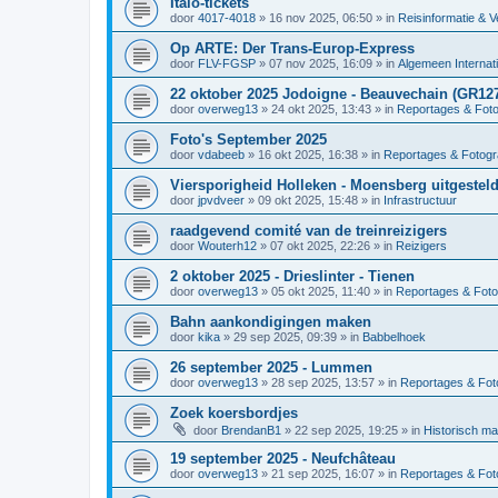
Italo-tickets
door
4017-4018
»
16 nov 2025, 06:50
» in
Reisinformatie & V
Op ARTE: Der Trans-Europ-Express
door
FLV-FGSP
»
07 nov 2025, 16:09
» in
Algemeen Internat
22 oktober 2025 Jodoigne - Beauvechain (GR12
door
overweg13
»
24 okt 2025, 13:43
» in
Reportages & Foto
Foto's September 2025
door
vdabeeb
»
16 okt 2025, 16:38
» in
Reportages & Fotogr
Viersporigheid Holleken - Moensberg uitgesteld
door
jpvdveer
»
09 okt 2025, 15:48
» in
Infrastructuur
raadgevend comité van de treinreizigers
door
Wouterh12
»
07 okt 2025, 22:26
» in
Reizigers
2 oktober 2025 - Drieslinter - Tienen
door
overweg13
»
05 okt 2025, 11:40
» in
Reportages & Foto
Bahn aankondigingen maken
door
kika
»
29 sep 2025, 09:39
» in
Babbelhoek
26 september 2025 - Lummen
door
overweg13
»
28 sep 2025, 13:57
» in
Reportages & Foto
Zoek koersbordjes
door
BrendanB1
»
22 sep 2025, 19:25
» in
Historisch ma
19 september 2025 - Neufchâteau
door
overweg13
»
21 sep 2025, 16:07
» in
Reportages & Foto