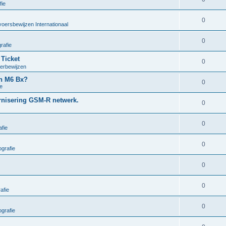
fie
0
voersbewijzen Internationaal
0
rafie
 Ticket
0
oerbewijzen
en M6 Bx?
0
e
ernisering GSM-R netwerk.
0
0
fie
0
grafie
0
0
afie
0
grafie