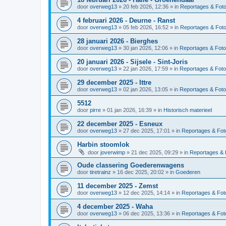
door
overweg13
»
20 feb 2026, 12:36
» in
Reportages & Foto
4 februari 2026 - Deurne - Ranst
door
overweg13
»
05 feb 2026, 16:52
» in
Reportages & Foto
28 januari 2026 - Bierghes
door
overweg13
»
30 jan 2026, 12:06
» in
Reportages & Foto
20 januari 2026 - Sijsele - Sint-Joris
door
overweg13
»
22 jan 2026, 17:59
» in
Reportages & Foto
29 december 2025 - Ittre
door
overweg13
»
02 jan 2026, 13:05
» in
Reportages & Foto
5512
door
pirre
»
01 jan 2026, 16:39
» in
Historisch materieel
22 december 2025 - Esneux
door
overweg13
»
27 dec 2025, 17:01
» in
Reportages & Foto
Harbin stoomlok
door
joverwimp
»
21 dec 2025, 09:29
» in
Reportages & 
Oude classering Goederenwagens
door
tiretrainz
»
16 dec 2025, 20:02
» in
Goederen
11 december 2025 - Zemst
door
overweg13
»
12 dec 2025, 14:14
» in
Reportages & Foto
4 december 2025 - Waha
door
overweg13
»
06 dec 2025, 13:36
» in
Reportages & Foto