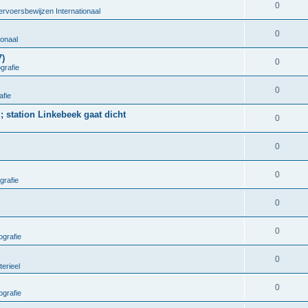
0
ervoersbewijzen Internationaal
0
ionaal
7)
0
grafie
0
afie
; station Linkebeek gaat dicht
0
0
0
grafie
0
0
grafie
0
terieel
0
grafie