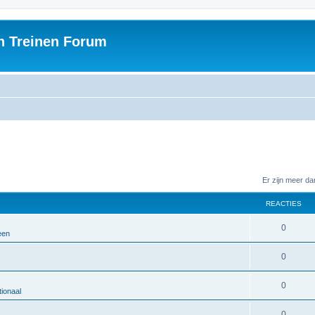
h Treinen Forum
Er zijn meer d
REACTIES
0
een
0
0
ionaal
0