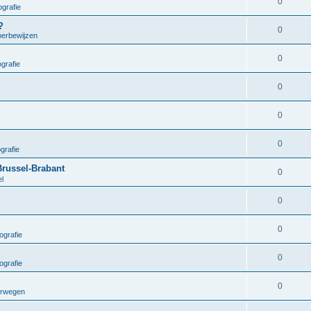
0
grafie
?
0
oerbewijzen
0
grafie
0
0
0
grafie
Brussel-Brabant
0
el
0
0
ografie
0
ografie
0
orwegen