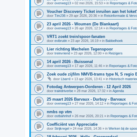
door
overweg13
»
02 mei 2026, 15:53
» in
Reportages & Foto
Voucher Discovery Ticket inruilen aan het loket
door
TimJ36
»
29 apr 2026, 20:36
» in
Reisinformatie & Verv
23 april 2026 - Woumen (De Blankaart)
door
overweg13
»
26 apr 2026, 12:14
» in
Reportages & Foto
VRT1 zoekt trein/spoor-fanaten
door
evibrutin
»
23 apr 2026, 16:19
» in
Babbelhoek
Lier richting Mechelen Tegenspoor
door
treinvriend
»
23 apr 2026, 12:00
» in
Reizigers
14 april 2026 - Buissenal
door
overweg13
»
17 apr 2026, 11:46
» in
Reportages & Foto
Zoek oude zijfilm NMVB-trams type N, S regio 
door
Lbarré
»
13 apr 2026, 13:41
» in
Historisch materie
Fotodag Antwerpen-Oorderen - 12 April 2026
door
traindriverbe
»
28 mar 2026, 17:32
» in
Agenda
25 maart 2026 Barvaux - Durbuy - Barvaux
door
overweg13
»
27 mar 2026, 14:12
» in
Reportages & Fot
nmbs op vtm
door
ostbahnhof
»
26 mar 2026, 20:21
» in
Reportages & Fot
Coefficiënt van Appreciatie
door
Strijkregel
»
24 mar 2026, 14:36
» in
Werken bij de spo
18 februari 2026 - Halle - Groenendaal