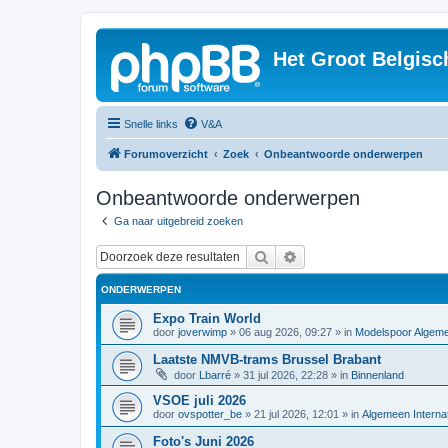
Het Groot Belgisc
Snelle links
V&A
Forumoverzicht
Zoek
Onbeantwoorde onderwerpen
Onbeantwoorde onderwerpen
Ga naar uitgebreid zoeken
Zoek
Uitgebreid zoeken
ONDERWERPEN
Expo Train World
door
joverwimp
»
06 aug 2026, 09:27
» in
Modelspoor Algem
Laatste NMVB-trams Brussel Brabant
door
Lbarré
»
31 jul 2026, 22:28
» in
Binnenland
VSOE juli 2026
door
ovspotter_be
»
21 jul 2026, 12:01
» in
Algemeen Internat
Foto's Juni 2026