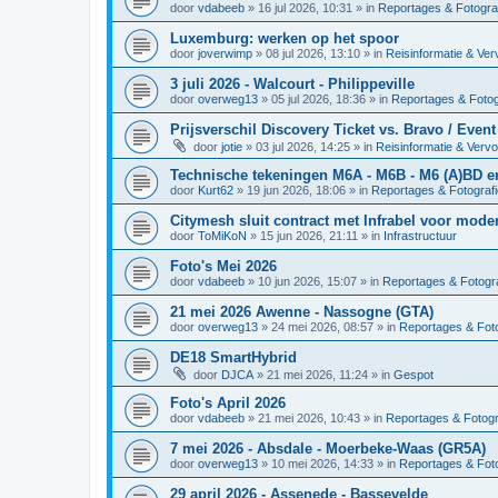
door
vdabeeb
»
16 jul 2026, 10:31
» in
Reportages & Fotogra
Luxemburg: werken op het spoor
door
joverwimp
»
08 jul 2026, 13:10
» in
Reisinformatie & Ver
3 juli 2026 - Walcourt - Philippeville
door
overweg13
»
05 jul 2026, 18:36
» in
Reportages & Fotog
Prijsverschil Discovery Ticket vs. Bravo / Event
door
jotie
»
03 jul 2026, 14:25
» in
Reisinformatie & Verv
Technische tekeningen M6A - M6B - M6 (A)BD 
door
Kurt62
»
19 jun 2026, 18:06
» in
Reportages & Fotografi
Citymesh sluit contract met Infrabel voor mod
door
ToMiKoN
»
15 jun 2026, 21:11
» in
Infrastructuur
Foto's Mei 2026
door
vdabeeb
»
10 jun 2026, 15:07
» in
Reportages & Fotogra
21 mei 2026 Awenne - Nassogne (GTA)
door
overweg13
»
24 mei 2026, 08:57
» in
Reportages & Foto
DE18 SmartHybrid
door
DJCA
»
21 mei 2026, 11:24
» in
Gespot
Foto's April 2026
door
vdabeeb
»
21 mei 2026, 10:43
» in
Reportages & Fotogr
7 mei 2026 - Absdale - Moerbeke-Waas (GR5A)
door
overweg13
»
10 mei 2026, 14:33
» in
Reportages & Foto
29 april 2026 - Assenede - Bassevelde