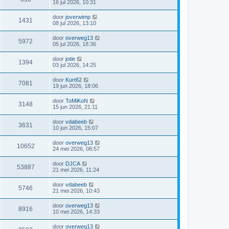
16 jul 2026, 10:31
door
joverwimp
1431
08 jul 2026, 13:10
door
overweg13
5972
05 jul 2026, 18:36
door
jotie
1394
03 jul 2026, 14:25
door
Kurt62
7081
19 jun 2026, 18:06
door
ToMiKoN
3148
15 jun 2026, 21:11
door
vdabeeb
3631
10 jun 2026, 15:07
door
overweg13
10652
24 mei 2026, 08:57
door
DJCA
53887
21 mei 2026, 11:24
door
vdabeeb
5746
21 mei 2026, 10:43
door
overweg13
8916
10 mei 2026, 14:33
door
overweg13