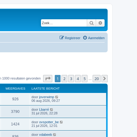
Zoek
Uitgebreid zoeken
Registreer
Aanmelden
Pagina
1
van
20
1
2
3
4
5
20
Volgende
an 1000 resultaten gevonden
…
WEERGAVES
LAATSTE BERICHT
door
joverwimp
926
06 aug 2026, 09:27
door
Lbarré
3790
31 jul 2026, 22:28
door
ovspotter_be
1424
21 jul 2026, 12:01
door
vdabeeb
836