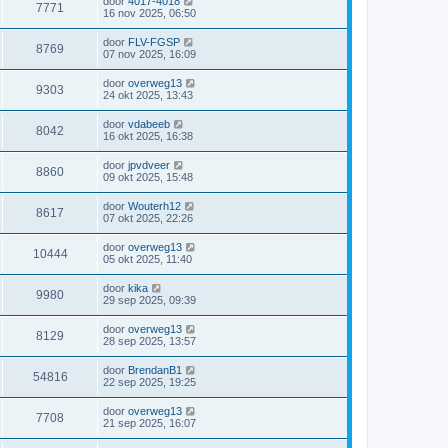
door
4017-4018
7771
16 nov 2025, 06:50
door
FLV-FGSP
8769
07 nov 2025, 16:09
door
overweg13
9303
24 okt 2025, 13:43
door
vdabeeb
8042
16 okt 2025, 16:38
door
jpvdveer
8860
09 okt 2025, 15:48
door
Wouterh12
8617
07 okt 2025, 22:26
door
overweg13
10444
05 okt 2025, 11:40
door
kika
9980
29 sep 2025, 09:39
door
overweg13
8129
28 sep 2025, 13:57
door
BrendanB1
54816
22 sep 2025, 19:25
door
overweg13
7708
21 sep 2025, 16:07