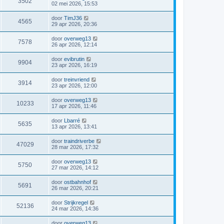
3502
02 mei 2026, 15:53
door
TimJ36
4565
29 apr 2026, 20:36
door
overweg13
7578
26 apr 2026, 12:14
door
evibrutin
9904
23 apr 2026, 16:19
door
treinvriend
3914
23 apr 2026, 12:00
door
overweg13
10233
17 apr 2026, 11:46
door
Lbarré
5635
13 apr 2026, 13:41
door
traindriverbe
47029
28 mar 2026, 17:32
door
overweg13
5750
27 mar 2026, 14:12
door
ostbahnhof
5691
26 mar 2026, 20:21
door
Strijkregel
52136
24 mar 2026, 14:36
door
overweg13