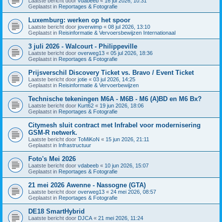
Laatste bericht door
vdabeeb
«
16 jul 2026, 10:31
Geplaatst in
Reportages & Fotografie
Luxemburg: werken op het spoor
Laatste bericht door
joverwimp
«
08 jul 2026, 13:10
Geplaatst in
Reisinformatie & Vervoersbewijzen Internationaal
3 juli 2026 - Walcourt - Philippeville
Laatste bericht door
overweg13
«
05 jul 2026, 18:36
Geplaatst in
Reportages & Fotografie
Prijsverschil Discovery Ticket vs. Bravo / Event Ticket
Laatste bericht door
jotie
«
03 jul 2026, 14:25
Geplaatst in
Reisinformatie & Vervoerbewijzen
Technische tekeningen M6A - M6B - M6 (A)BD en M6 Bx?
Laatste bericht door
Kurt62
«
19 jun 2026, 18:06
Geplaatst in
Reportages & Fotografie
Citymesh sluit contract met Infrabel voor modernisering
GSM-R netwerk.
Laatste bericht door
ToMiKoN
«
15 jun 2026, 21:11
Geplaatst in
Infrastructuur
Foto's Mei 2026
Laatste bericht door
vdabeeb
«
10 jun 2026, 15:07
Geplaatst in
Reportages & Fotografie
21 mei 2026 Awenne - Nassogne (GTA)
Laatste bericht door
overweg13
«
24 mei 2026, 08:57
Geplaatst in
Reportages & Fotografie
DE18 SmartHybrid
Laatste bericht door
DJCA
«
21 mei 2026, 11:24