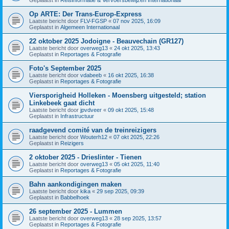
Op ARTE: Der Trans-Europ-Express
Laatste bericht door
FLV-FGSP
«
07 nov 2025, 16:09
Geplaatst in
Algemeen Internationaal
22 oktober 2025 Jodoigne - Beauvechain (GR127)
Laatste bericht door
overweg13
«
24 okt 2025, 13:43
Geplaatst in
Reportages & Fotografie
Foto's September 2025
Laatste bericht door
vdabeeb
«
16 okt 2025, 16:38
Geplaatst in
Reportages & Fotografie
Viersporigheid Holleken - Moensberg uitgesteld; station
Linkebeek gaat dicht
Laatste bericht door
jpvdveer
«
09 okt 2025, 15:48
Geplaatst in
Infrastructuur
raadgevend comité van de treinreizigers
Laatste bericht door
Wouterh12
«
07 okt 2025, 22:26
Geplaatst in
Reizigers
2 oktober 2025 - Drieslinter - Tienen
Laatste bericht door
overweg13
«
05 okt 2025, 11:40
Geplaatst in
Reportages & Fotografie
Bahn aankondigingen maken
Laatste bericht door
kika
«
29 sep 2025, 09:39
Geplaatst in
Babbelhoek
26 september 2025 - Lummen
Laatste bericht door
overweg13
«
28 sep 2025, 13:57
Geplaatst in
Reportages & Fotografie