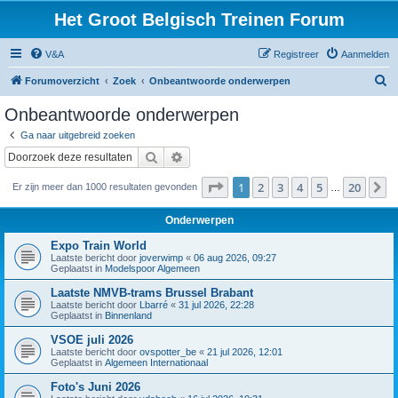
Het Groot Belgisch Treinen Forum
V&A
Registreer
Aanmelden
Z
Forumoverzicht
Zoek
Onbeantwoorde onderwerpen
o
Onbeantwoorde onderwerpen
e
Ga naar uitgebreid zoeken
k
Zoek
Uitgebreid zoeken
Pagina
1
van
20
1
2
3
4
5
20
V
Er zijn meer dan 1000 resultaten gevonden
…
Onderwerpen
Expo Train World
Laatste bericht door
joverwimp
«
06 aug 2026, 09:27
Geplaatst in
Modelspoor Algemeen
Laatste NMVB-trams Brussel Brabant
Laatste bericht door
Lbarré
«
31 jul 2026, 22:28
Geplaatst in
Binnenland
VSOE juli 2026
Laatste bericht door
ovspotter_be
«
21 jul 2026, 12:01
Geplaatst in
Algemeen Internationaal
Foto's Juni 2026