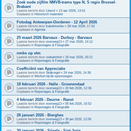
Zoek oude zijfilm NMVB-trams type N, S regio Brussel-
Brabant
Laatste bericht door
Lbarré
«
13 apr 2026, 13:41
Geplaatst in
Historisch materieel
Fotodag Antwerpen-Oorderen - 12 April 2026
Laatste bericht door
traindriverbe
«
28 mar 2026, 17:32
Geplaatst in
Agenda
25 maart 2026 Barvaux - Durbuy - Barvaux
Laatste bericht door
overweg13
«
27 mar 2026, 14:12
Geplaatst in
Reportages & Fotografie
nmbs op vtm
Laatste bericht door
ostbahnhof
«
26 mar 2026, 20:21
Geplaatst in
Reportages & Fotografie
Coefficiënt van Appreciatie
Laatste bericht door
Strijkregel
«
24 mar 2026, 14:36
Geplaatst in
Werken bij de spoorwegen
18 februari 2026 - Halle - Groenendaal
Laatste bericht door
overweg13
«
20 feb 2026, 12:36
Geplaatst in
Reportages & Fotografie
4 februari 2026 - Deurne - Ranst
Laatste bericht door
overweg13
«
05 feb 2026, 16:52
Geplaatst in
Reportages & Fotografie
28 januari 2026 - Bierghes
Laatste bericht door
overweg13
«
30 jan 2026, 12:06
Geplaatst in
Reportages & Fotografie
20 januari 2026 - Sijsele - Sint-Joris