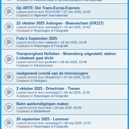
Op ARTE: Der Trans-Europ-Express
Laatste bericht door
FLV-FGSP
«
07 nov 2025, 16:09
Geplaatst in
Algemeen Internationaal
22 oktober 2025 Jodoigne - Beauvechain (GR127)
Laatste bericht door
overweg13
«
24 okt 2025, 13:43
Geplaatst in
Reportages & Fotografie
Foto's September 2025
Laatste bericht door
vdabeeb
«
16 okt 2025, 16:38
Geplaatst in
Reportages & Fotografie
Viersporigheid Holleken - Moensberg uitgesteld; station
Linkebeek gaat dicht
Laatste bericht door
jpvdveer
«
09 okt 2025, 15:48
Geplaatst in
Infrastructuur
raadgevend comité van de treinreizigers
Laatste bericht door
Wouterh12
«
07 okt 2025, 22:26
Geplaatst in
Reizigers
2 oktober 2025 - Drieslinter - Tienen
Laatste bericht door
overweg13
«
05 okt 2025, 11:40
Geplaatst in
Reportages & Fotografie
Bahn aankondigingen maken
Laatste bericht door
kika
«
29 sep 2025, 09:39
Geplaatst in
Babbelhoek
26 september 2025 - Lummen
Laatste bericht door
overweg13
«
28 sep 2025, 13:57
Geplaatst in
Reportages & Fotografie