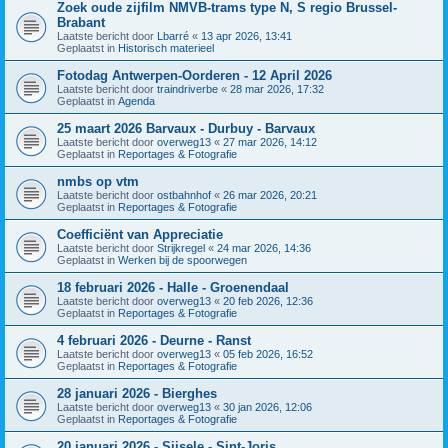
Zoek oude zijfilm NMVB-trams type N, S regio Brussel-
Brabant
Laatste bericht door
Lbarré
«
13 apr 2026, 13:41
Geplaatst in
Historisch materieel
Fotodag Antwerpen-Oorderen - 12 April 2026
Laatste bericht door
traindriverbe
«
28 mar 2026, 17:32
Geplaatst in
Agenda
25 maart 2026 Barvaux - Durbuy - Barvaux
Laatste bericht door
overweg13
«
27 mar 2026, 14:12
Geplaatst in
Reportages & Fotografie
nmbs op vtm
Laatste bericht door
ostbahnhof
«
26 mar 2026, 20:21
Geplaatst in
Reportages & Fotografie
Coefficiënt van Appreciatie
Laatste bericht door
Strijkregel
«
24 mar 2026, 14:36
Geplaatst in
Werken bij de spoorwegen
18 februari 2026 - Halle - Groenendaal
Laatste bericht door
overweg13
«
20 feb 2026, 12:36
Geplaatst in
Reportages & Fotografie
4 februari 2026 - Deurne - Ranst
Laatste bericht door
overweg13
«
05 feb 2026, 16:52
Geplaatst in
Reportages & Fotografie
28 januari 2026 - Bierghes
Laatste bericht door
overweg13
«
30 jan 2026, 12:06
Geplaatst in
Reportages & Fotografie
20 januari 2026 - Sijsele - Sint-Joris