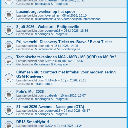
Laatste bericht door
vdabeeb
«
16 jul 2026, 10:31
Geplaatst in
Reportages & Fotografie
Luxemburg: werken op het spoor
Laatste bericht door
joverwimp
«
08 jul 2026, 13:10
Geplaatst in
Reisinformatie & Vervoersbewijzen Internationaal
3 juli 2026 - Walcourt - Philippeville
Laatste bericht door
overweg13
«
05 jul 2026, 18:36
Geplaatst in
Reportages & Fotografie
Prijsverschil Discovery Ticket vs. Bravo / Event Ticket
Laatste bericht door
jotie
«
03 jul 2026, 14:25
Geplaatst in
Reisinformatie & Vervoerbewijzen
Technische tekeningen M6A - M6B - M6 (A)BD en M6 Bx?
Laatste bericht door
Kurt62
«
19 jun 2026, 18:06
Geplaatst in
Reportages & Fotografie
Citymesh sluit contract met Infrabel voor modernisering
GSM-R netwerk.
Laatste bericht door
ToMiKoN
«
15 jun 2026, 21:11
Geplaatst in
Infrastructuur
Foto's Mei 2026
Laatste bericht door
vdabeeb
«
10 jun 2026, 15:07
Geplaatst in
Reportages & Fotografie
21 mei 2026 Awenne - Nassogne (GTA)
Laatste bericht door
overweg13
«
24 mei 2026, 08:57
Geplaatst in
Reportages & Fotografie
DE18 SmartHybrid
Laatste bericht door
DJCA
«
21 mei 2026, 11:24