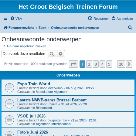
Het Groot Belgisch Treinen Forum
V&A
Registreer
Aanmelden
Z
Forumoverzicht
Zoek
Onbeantwoorde onderwerpen
o
Onbeantwoorde onderwerpen
e
Ga naar uitgebreid zoeken
k
Zoek
Uitgebreid zoeken
Pagina
1
van
20
1
2
3
4
5
20
V
Er zijn meer dan 1000 resultaten gevonden
…
Onderwerpen
Expo Train World
Laatste bericht door
joverwimp
«
06 aug 2026, 09:27
Geplaatst in
Modelspoor Algemeen
Laatste NMVB-trams Brussel Brabant
Laatste bericht door
Lbarré
«
31 jul 2026, 22:28
Geplaatst in
Binnenland
VSOE juli 2026
Laatste bericht door
ovspotter_be
«
21 jul 2026, 12:01
Geplaatst in
Algemeen Internationaal
Foto's Juni 2026