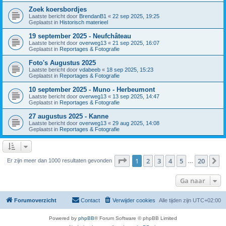
Zoek koersbordjes
Laatste bericht door
BrendanB1
«
22 sep 2025, 19:25
Geplaatst in
Historisch materieel
19 september 2025 - Neufchâteau
Laatste bericht door
overweg13
«
21 sep 2025, 16:07
Geplaatst in
Reportages & Fotografie
Foto's Augustus 2025
Laatste bericht door
vdabeeb
«
18 sep 2025, 15:23
Geplaatst in
Reportages & Fotografie
10 september 2025 - Muno - Herbeumont
Laatste bericht door
overweg13
«
13 sep 2025, 14:47
Geplaatst in
Reportages & Fotografie
27 augustus 2025 - Kanne
Laatste bericht door
overweg13
«
29 aug 2025, 14:08
Geplaatst in
Reportages & Fotografie
Pagina
1
van
20
1
2
3
4
5
20
V
Er zijn meer dan 1000 resultaten gevonden
…
Ga naar
Forumoverzicht
Contact
Verwijder cookies
Alle tijden zijn
UTC+02:00
Powered by
phpBB
® Forum Software © phpBB Limited