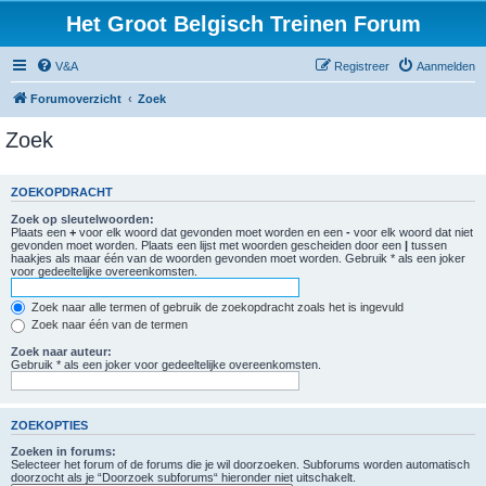
Het Groot Belgisch Treinen Forum
V&A
Registreer
Aanmelden
Forumoverzicht
Zoek
Zoek
ZOEKOPDRACHT
Zoek op sleutelwoorden:
Plaats een
+
voor elk woord dat gevonden moet worden en een
-
voor elk woord dat niet
gevonden moet worden. Plaats een lijst met woorden gescheiden door een
|
tussen
haakjes als maar één van de woorden gevonden moet worden. Gebruik * als een joker
voor gedeeltelijke overeenkomsten.
Zoek naar alle termen of gebruik de zoekopdracht zoals het is ingevuld
Zoek naar één van de termen
Zoek naar auteur:
Gebruik * als een joker voor gedeeltelijke overeenkomsten.
ZOEKOPTIES
Zoeken in forums:
Selecteer het forum of de forums die je wil doorzoeken. Subforums worden automatisch
doorzocht als je “Doorzoek subforums“ hieronder niet uitschakelt.