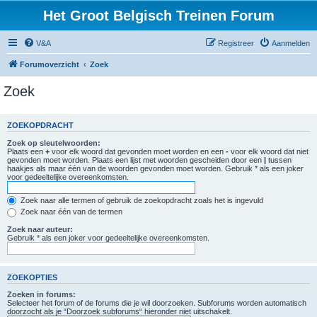
Het Groot Belgisch Treinen Forum
V&A
Registreer
Aanmelden
Forumoverzicht
Zoek
Zoek
ZOEKOPDRACHT
Zoek op sleutelwoorden:
Plaats een
+
voor elk woord dat gevonden moet worden en een
-
voor elk woord dat niet
gevonden moet worden. Plaats een lijst met woorden gescheiden door een
|
tussen
haakjes als maar één van de woorden gevonden moet worden. Gebruik * als een joker
voor gedeeltelijke overeenkomsten.
Zoek naar alle termen of gebruik de zoekopdracht zoals het is ingevuld
Zoek naar één van de termen
Zoek naar auteur:
Gebruik * als een joker voor gedeeltelijke overeenkomsten.
ZOEKOPTIES
Zoeken in forums:
Selecteer het forum of de forums die je wil doorzoeken. Subforums worden automatisch
doorzocht als je “Doorzoek subforums“ hieronder niet uitschakelt.