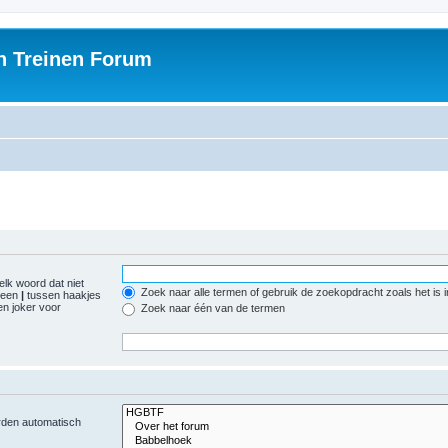
h Treinen Forum
elk woord dat niet
Zoek naar alle termen of gebruik de zoekopdracht zoals het is 
r een
|
tussen haakjes
n joker voor
Zoek naar één van de termen
orden automatisch