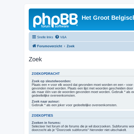
Het Groot Belgisc
Snelle links
V&A
Forumoverzicht
Zoek
Zoek
ZOEKOPDRACHT
Zoek op sleutelwoorden:
Plaats een
+
voor elk woord dat gevonden moet worden en een
-
voor 
gevonden moet worden. Plaats een lijst met woorden gescheiden doo
als maar één van de woorden gevonden moet worden. Gebruik * als ee
gedeeltelijke overeenkomsten.
Zoek naar auteur:
Gebruik * als een joker voor gedeeltelijke overeenkomsten.
ZOEKOPTIES
Zoeken in forums:
Selecteer het forum of de forums die je wil doorzoeken. Subforums w
doorzocht als je “Doorzoek subforums“ hieronder niet uitschakelt.