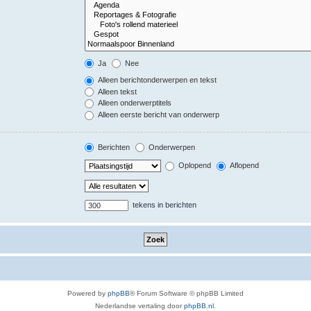
Ja
Nee
Alleen berichtonderwerpen en tekst
Alleen tekst
Alleen onderwerptitels
Alleen eerste bericht van onderwerp
Berichten
Onderwerpen
Oplopend
Aflopend
tekens in berichten
Powered by
phpBB
® Forum Software © phpBB Limited
Nederlandse vertaling door
phpBB.nl
.