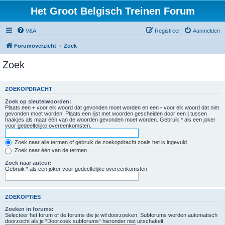
Het Groot Belgisch Treinen Forum
V&A
Registreer
Aanmelden
Forumoverzicht
Zoek
Zoek
ZOEKOPDRACHT
Zoek op sleutelwoorden:
Plaats een
+
voor elk woord dat gevonden moet worden en een
-
voor elk woord dat niet
gevonden moet worden. Plaats een lijst met woorden gescheiden door een
|
tussen
haakjes als maar één van de woorden gevonden moet worden. Gebruik * als een joker
voor gedeeltelijke overeenkomsten.
Zoek naar alle termen of gebruik de zoekopdracht zoals het is ingevuld
Zoek naar één van de termen
Zoek naar auteur:
Gebruik * als een joker voor gedeeltelijke overeenkomsten.
ZOEKOPTIES
Zoeken in forums:
Selecteer het forum of de forums die je wil doorzoeken. Subforums worden automatisch
doorzocht als je “Doorzoek subforums“ hieronder niet uitschakelt.