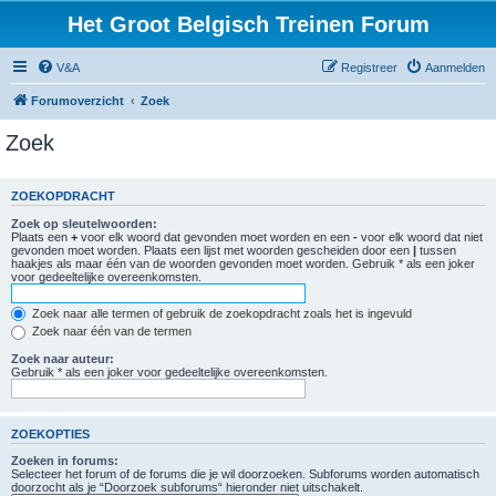
Het Groot Belgisch Treinen Forum
V&A
Registreer
Aanmelden
Forumoverzicht
Zoek
Zoek
ZOEKOPDRACHT
Zoek op sleutelwoorden:
Plaats een
+
voor elk woord dat gevonden moet worden en een
-
voor elk woord dat niet
gevonden moet worden. Plaats een lijst met woorden gescheiden door een
|
tussen
haakjes als maar één van de woorden gevonden moet worden. Gebruik * als een joker
voor gedeeltelijke overeenkomsten.
Zoek naar alle termen of gebruik de zoekopdracht zoals het is ingevuld
Zoek naar één van de termen
Zoek naar auteur:
Gebruik * als een joker voor gedeeltelijke overeenkomsten.
ZOEKOPTIES
Zoeken in forums:
Selecteer het forum of de forums die je wil doorzoeken. Subforums worden automatisch
doorzocht als je “Doorzoek subforums“ hieronder niet uitschakelt.