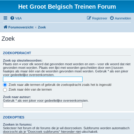
Het Groot Belgisch Treinen Forum
V&A
Registreer
Aanmelden
Forumoverzicht
Zoek
Zoek
ZOEKOPDRACHT
Zoek op sleutelwoorden:
Plaats een
+
voor elk woord dat gevonden moet worden en een
-
voor elk woord dat niet
gevonden moet worden. Plaats een lijst met woorden gescheiden door een
|
tussen
haakjes als maar één van de woorden gevonden moet worden. Gebruik * als een joker
voor gedeeltelijke overeenkomsten.
Zoek naar alle termen of gebruik de zoekopdracht zoals het is ingevuld
Zoek naar één van de termen
Zoek naar auteur:
Gebruik * als een joker voor gedeeltelijke overeenkomsten.
ZOEKOPTIES
Zoeken in forums:
Selecteer het forum of de forums die je wil doorzoeken. Subforums worden automatisch
doorzocht als je “Doorzoek subforums“ hieronder niet uitschakelt.